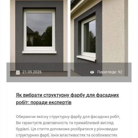
21.05.2026
Перегляди: 92
Як вибрати структурну фарбу для фасадних
робіт: поради експертів
Обираючи якісну структурну фарбу для фасадних робіт,
Ви гарантуєте довговічність та привабливий вигляд
будівлі. Ця стаття допоможе розібратися у різновидах
структурних фарб, їхніх властивостях та особливостях