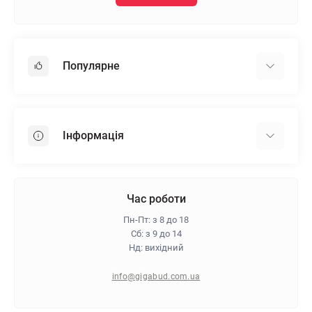
Популярне
Гіпсокартон
OSB
Інформація
Пінопласт
Пінополістирол
Доставка
Мінеральна вата
Оплата
Час роботи
Клей для плитки
Контакти
Пн-Пт: з 8 до 18
Гарантія та повернення
Сб: з 9 до 14
Нд: вихідний
Про магазин
Політика конфіденційності
info@gigabud.com.ua
Відгуки
Блог