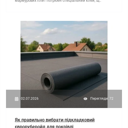
мармурових плит потрібен спеціальний клей, щ..
02.07.2026
Перегляди: 72
Як правильно вибрати підкладковий
євроруберойд для покрівлі