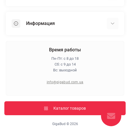
Гипсокартон
OSB
Информация
Пенопласт
Пенополистирол
Доставка
Минеральная вата
Оплата
Время работы
Клей для плитки
Контакты
Пн-Пт: с 8 до 18
Гарантия и возврат
Сб: с 9 до 14
Вс: выходной
Про магазин
Политика конфиденциальности
info@gigabud.com.ua
Отзывы
Блог
Карта сайта
Каталог товаров
Производители
GigaBud © 2026