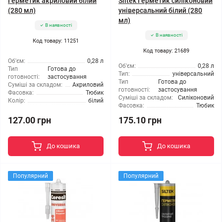
Герметик акриловий білий
Siltek Герметик силіконовий
(280 мл)
універсальний білий (280
мл)
В наявності
В наявності
Код товару: 11251
Код товару: 21689
Об'єм:
0,28 л
Об'єм:
0,28 л
Тип
Готова до
Тип:
універсальний
готовності:
застосування
Тип
Готова до
Суміші за складом:
Акриловий
готовності:
застосування
Фасовка:
Тюбик
Суміші за складом:
Силіконовий
Колір:
білий
Фасовка:
Тюбик
127.00 грн
175.10 грн
До кошика
До кошика
Популярний
Популярний