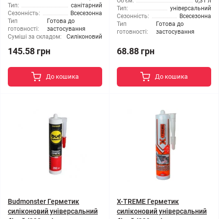
Об'єм:
0,31 л
Тип:
санітарний
Тип:
універсальний
Сезонність:
Всесезонна
Сезонність:
Всесезонна
Тип
Готова до
Тип
Готова до
готовності:
застосування
готовності:
застосування
Суміші за складом:
Силіконовий
145.58 грн
68.88 грн
До кошика
До кошика
Budmonster Герметик
X-TREME Герметик
силіконовий універсальний
силіконовий універсальний