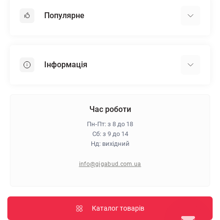
Популярне
Гіпсокартон
OSB
Інформація
Пінопласт
Пінополістирол
Доставка
Мінеральна вата
Оплата
Час роботи
Клей для плитки
Контакти
Пн-Пт: з 8 до 18
Гарантія та повернення
Сб: з 9 до 14
Нд: вихідний
Про магазин
Політика конфіденційності
info@gigabud.com.ua
Відгуки
Блог
Карта сайту
Каталог товарів
Виробники