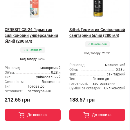
CERESIT CS-24 Герметик
Siltek Герметик Силіконовий
силіконовий універсальний
санітарний білий (280 мл)
білий (280 мл)
В наявності
В наявності
Код товару: 21691
Код товару: 5262
Різновид:
малярський
Різновид:
малярський
Об'єм:
0,28 л
Об'єм:
0,28 л
Тип:
санітарний
Тип:
універсальний
Тип
Готова до
Сезонність:
Всесезонна
готовності:
застосування
Тип
Готова до
Суміші за складом:
Силіконовий
готовності:
застосування
212.65 грн
188.57 грн
До кошика
До кошика