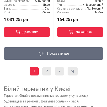
Суміші за складом:
Акриловий
Об'єм:
0,28 л
Фасовка:
Відро
Тип:
універсальний
Вага:
7 кг
Суміші за складом:
Полімерний
Колір:
білий
Фасовка:
Тюбик
1 031.25 грн
164.25 грн
До кошика
До кошика
Показати ще
1
2
>
>|
Білий герметик у Києві
Герметик білий є незамінним матеріалом у сучасному
будівництві та ремонті. Цей універсальний засіб