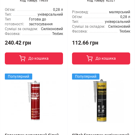
Код товару: 19835
Код товару: 62321
Об'єм:
0,28 л
Різновид:
малярський
Тип:
універсальний
Об'єм:
0,28 л
Тип
Готова до
Тип:
універсальний
готовності:
застосування
Суміші за складом:
Силіконовий
Суміші за складом:
Силіконовий
Фасовка:
Тюбик
Фасовка:
Тюбик
240.42 грн
112.66 грн
До кошика
До кошика
Популярний
Популярний