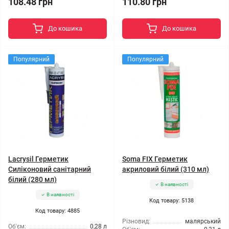
108.48 грн
110.80 грн
До кошика
До кошика
Популярний
Популярний
Lacrysil Герметик
Soma FIX Герметик
Силіконовий санітарний
акриловий білий (310 мл)
білий (280 мл)
В наявності
В наявності
Код товару: 5138
Код товару: 4885
Різновид:
малярський
Об'єм:
0,28 л