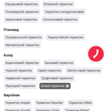
Каучуковий герметик
Бітумний герметик
Полімерний герметик
Герметик поліуретановий
Акриловий герметик
Силіконовий герметик
Різновид
Покрівельний герметик
Термостійкий герметик
Малярський герметик
Колір
Коричневий герметик
Бежевий герметик
Чорний герметик
Сірий герметик
Світло-сірий герметик
Червоний герметик
Графітовий герметик
Прозорий герметик
Білий герметик
Виробник
Герметик Unipak
Герметик Mounter
Герметик Siltek
Герметик Soudal
Герметик Tytan
Герметик Mapei