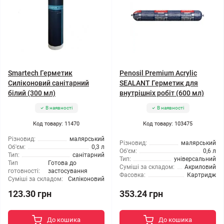
Smartech Герметик
Penosil Premium Acrylic
Силіконовий санітарний
SEALANT Герметик для
білий (300 мл)
внутрішніх робіт (600 мл)
В наявності
В наявності
Код товару: 11470
Код товару: 103475
Різновид:
малярський
Різновид:
малярський
Об'єм:
0,3 л
Об'єм:
0,6 л
Тип:
санітарний
Тип:
універсальний
Тип
Готова до
Суміші за складом:
Акриловий
готовності:
застосування
Фасовка:
Картридж
Суміші за складом:
Силіконовий
123.30 грн
353.24 грн
До кошика
До кошика