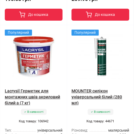
До кошика
До кошика
Популярний
Популярний
Lacrysil Герметик для
MOUNTER силікон
монтажних швів акриловий
універсальний білий (280
білий а (7 кг)
мл)
В наявності
В наявності
Код товару: 106942
Код товару: 44671
Тип:
універсальний
Різновид:
малярський