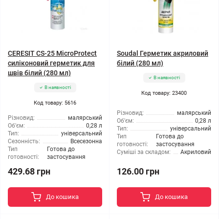
CERESIT CS-25 MicroProtect
Soudal Герметик акриловий
силіконовий герметик для
білий (280 мл)
швів білий (280 мл)
В наявності
В наявності
Код товару: 23400
Код товару: 5616
Різновид:
малярський
Різновид:
малярський
Об'єм:
0,28 л
Об'єм:
0,28 л
Тип:
універсальний
Тип:
універсальний
Тип
Готова до
Сезонність:
Всесезонна
готовності:
застосування
Тип
Готова до
Суміші за складом:
Акриловий
готовності:
застосування
429.68 грн
126.00 грн
До кошика
До кошика