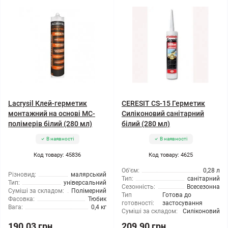
Lacrysil Клей-герметик
CERESIT CS-15 Герметик
монтажний на основі МС-
Силіконовий санітарний
полімерів білий (280 мл)
білий (280 мл)
В наявності
В наявності
Код товару: 45836
Код товару: 4625
Об'єм:
0,28 л
Різновид:
малярський
Тип:
санітарний
Тип:
універсальний
Сезонність:
Всесезонна
Суміші за складом:
Полімерний
Тип
Готова до
Фасовка:
Тюбик
готовності:
застосування
Вага:
0,4 кг
Суміші за складом:
Силіконовий
190.03 грн
209.90 грн