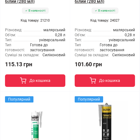
білий (280 мл)
білий (280 мл)
В наявності
В наявності
Код товару: 21210
Код товару: 24027
Різновид:
малярський
Різновид:
малярський
Об'єм:
0,28 л
Об'єм:
0,28 л
Тип:
універсальний
Тип:
універсальний
Тип
Готова до
Тип
Готова до
готовності:
застосування
готовності:
застосування
Суміші за складом:
Силіконовий
Суміші за складом:
Силіконовий
115.13 грн
101.60 грн
До кошика
До кошика
Популярний
Популярний