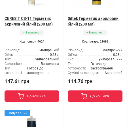
CERESIT CS-11 Герметик
Siltek Герметик акриловий
акриловий білий (280 мл)
білий (280 мл)
В наявності
В наявності
Код товару: 4624
Код товару: 21692
Різновид:
малярський
Різновид:
малярський
Об'єм:
0,28 л
Об'єм:
0,28 л
Тип:
універсальний
Тип:
універсальний
Сезонність:
Всесезонна
Тип
Готова до
Тип
Готова до
готовності:
застосування
готовності:
застосування
Суміші за складом:
Акриловий
147.61 грн
114.76 грн
До кошика
До кошика
Популярний