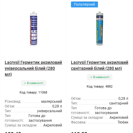
Популярний
Lacrysil Герметик акриловий
Lacrysil Герметик акриловий
універсальний білий (280
санітарний білий (280 мл)
мл)
В наявності
В наявності
Код товару: 4882
Код товару: 11068
Об'єм:
0,28 л
Різновид:
малярський
Тип:
санітарний
Об'єм:
0,28 л
Тип
Готова до
Тип:
універсальний
готовності:
застосування
Тип
Готова до
Суміші за складом:
Акриловий
готовності:
застосування
Фасовка:
Тюбик
Суміші за складом:
Акриловий