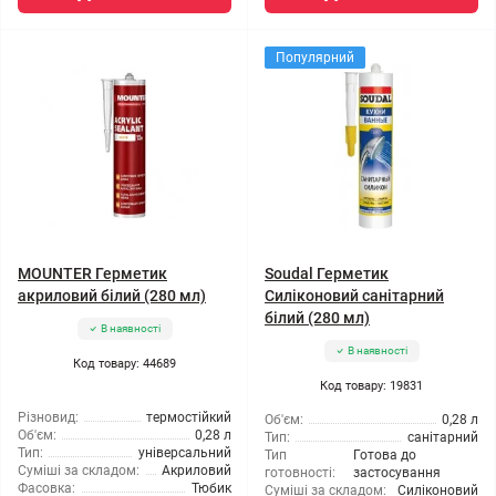
Популярний
MOUNTER Герметик
Soudal Герметик
акриловий білий (280 мл)
Силіконовий санітарний
білий (280 мл)
В наявності
В наявності
Код товару: 44689
Код товару: 19831
Різновид:
термостійкий
Об'єм:
0,28 л
Об'єм:
0,28 л
Тип:
санітарний
Тип:
універсальний
Тип
Готова до
Суміші за складом:
Акриловий
готовності:
застосування
Фасовка:
Тюбик
Суміші за складом:
Силіконовий