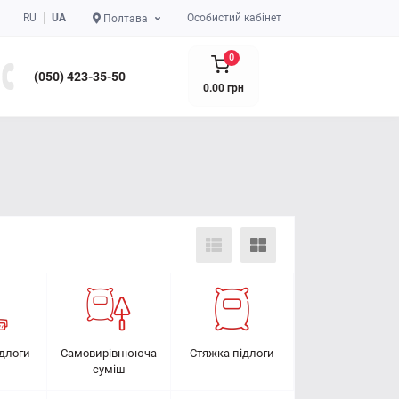
RU
UA
Особистий кабінет
Полтава
0
(050) 423-35-50
0.00 грн
ідлоги
Самовирівнююча
Стяжка підлоги
суміш