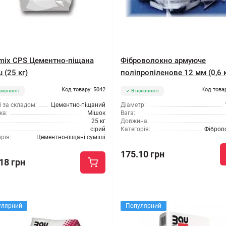
mix CPS Цементно-піщана
Фіброволокно армуюче
 (25 кг)
поліпропіленове 12 мм (0,6 к
Код товару: 5042
Код това
аявності
В наявності
 за складом:
Цементно-піщаний
Діаметр:
ка:
Мішок
Вага:
25 кг
Довжина:
сірий
Категорія:
Фібров
рія:
Цементно-піщані суміші
175.10 грн
18 грн
улярний
Популярний