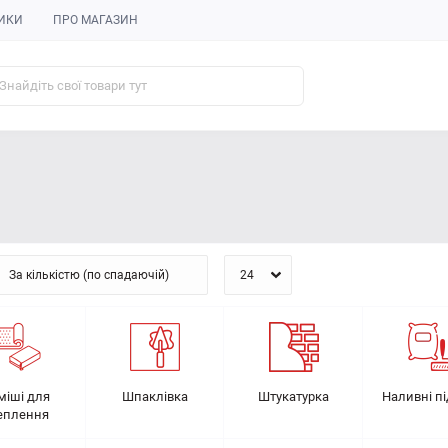
ИКИ
ПРО МАГАЗИН
міші для
Шпаклівка
Штукатурка
Наливні п
еплення