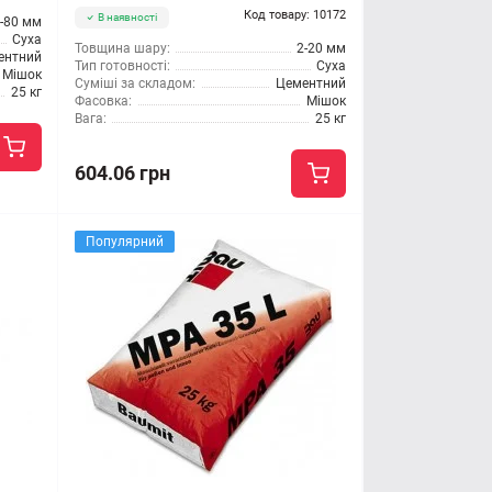
Код товару: 10172
В наявності
-80 мм
Суха
Товщина шару:
2-20 мм
ентний
Тип готовності:
Суха
Мішок
Суміші за складом:
Цементний
25 кг
Фасовка:
Мішок
Вага:
25 кг
604.06 грн
Популярний