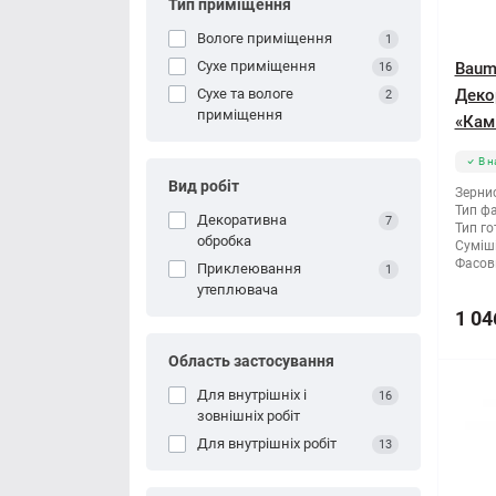
Тип приміщення
Вологе приміщення
1
Сухе приміщення
Baumi
16
Сухе та вологе
Деко
2
приміщення
«Камі
В н
Вид робіт
Зернис
Тип фа
Декоративна
7
Тип го
обробка
Суміші
Фасов
Приклеювання
1
утеплювача
1 04
Область застосування
Для внутрішніх і
16
зовнішніх робіт
Для внутрішніх робіт
13