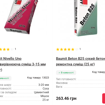
1
1
t Nivello Uno
Baumit Beton B25 сухий бето
вирівнююча суміш 3-15 мм
ремонтна суміш (25 кг)
г)
Код товару
В наявності
Код товару: 13023
аявності
Тип готовності:
Фасовка:
на шару:
3-20 мм
Вага:
товності:
Суха
 за складом:
Цементний
ка:
Мішок
263.46 грн
25 кг