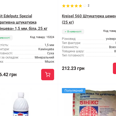
2
t Edelputz Spezial
Kreisel 560 Штукатурка цеме
ративна штукатурка
(25 кг)
нцева» 1,5 мм, біла, 25 кг
Код това
В наявності
Код товару: 15324
аявності
Різновид:
універ
Тип фактури:
тість:
1,5 мм
Сезонність:
Всес
ктури:
Камінцева
Товщина шару:
8
товності:
Суха
Тип готовності:
 за складом:
Мінеральний
ка:
Мішок
212.23 грн
6.42 грн
Популярний