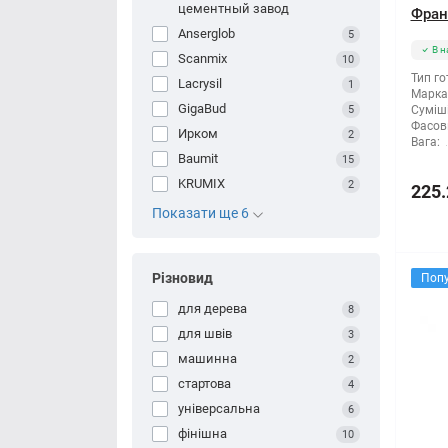
цементный завод
Франк
Anserglob
5
В н
Scanmix
10
Тип го
Lacrysil
1
Марка 
GigaBud
5
Суміші
Фасов
Ирком
2
Вага:
Baumit
15
KRUMIX
2
225.
Показати ще 6
Різновид
Поп
для дерева
8
для швів
3
машинна
2
стартова
4
універсальна
6
фінішна
10