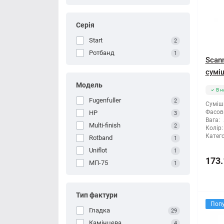
Серія
Start
2
Ротбанд
1
Scan
суміш
Модель
В н
Fugenfuller
2
Суміші
Фасов
HP
3
Вага:
Multi-finish
2
Колір:
Катего
Rotband
1
Uniflot
1
173.
МП-75
1
Тип фактури
Поп
Гладка
29
Камінцева
4