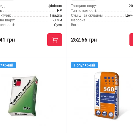
ид:
фінішна
Товщина шару:
20
 :
HP
Тип готовності:
ктури:
Гладка
Суміші за складом:
Цем
на шару:
1-3 мм
Фасовка:
товності:
Суха
Вага:
41 грн
252.66 грн
улярний
Популярний