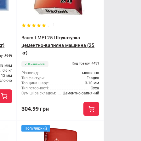
1
Baumit MPI 25 Штукатурка
г)
цементно-вапняна машинна (25
кг)
ру: 3949
Код товару: 4431
В наявності
18 мкм
0,6 кг
Різновид:
машинна
12 мм
Тип фактури:
Гладка
олокно
Товщина шару:
3-10 мм
Тип готовності:
Суха
Суміші за складом:
Цементно-вапняний
304.99 грн
Популярний