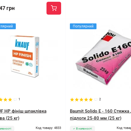
47 грн
улярний
Популярний
1
2
F HP фініш шпаклівка
Baumit Solido E - 160 Стяжка
ва (25 кг)
підлоги 25-80 мм (25 кг)
Код товару: 4833
Код това
аявності
В наявності