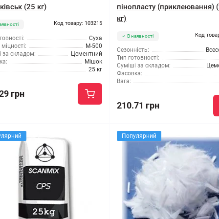
івськ (25 кг)
пінопласту (приклеювання) 
кг)
Код товару: 103215
аявності
Код това
В наявності
товності:
Суха
міцності:
М-500
Сезонність:
Всес
 за складом:
Цементний
Тип готовності:
ка:
Мішок
Суміші за складом:
Цем
25 кг
Фасовка:
Вага:
29 грн
210.71 грн
улярний
Популярний