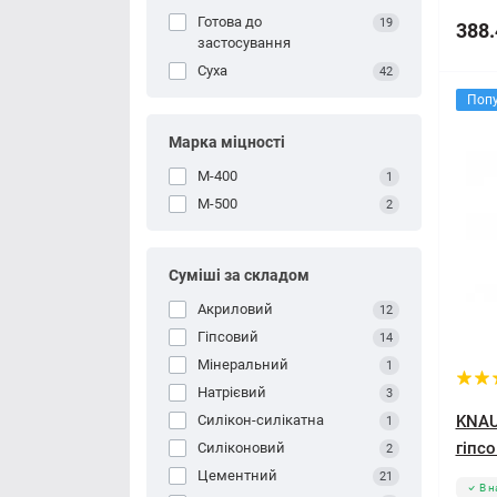
Готова до
19
388.
застосування
Суха
42
Поп
Марка міцності
М-400
1
М-500
2
Суміші за складом
Акриловий
12
Гіпсовий
14
Мінеральний
1
Натрієвий
3
Силікон-силікатна
KNAU
1
гіпсо
Силіконовий
2
Цементний
21
В н