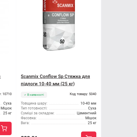
н
Scanmix Conflow Sp Стяжка для
підлоги 10-40 мм (25 кг)
: 10710
Код товару: 5040
В наявності
Суха
Товщина шару:
10-40 мм
Мішок
Тип готовності:
Суха
25 кг
Суміші за складом:
Цементний
Фасовка:
Мішок
Вага:
25 кг