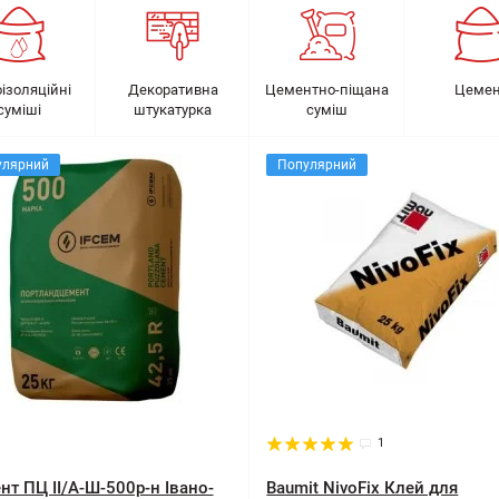
оізоляційні
Декоративна
Цементно-піщана
Цемен
суміші
штукатурка
суміш
улярний
Популярний
1
нт ПЦ ІІ/А-Ш-500р-н Івано-
Baumit NivoFix Клей для