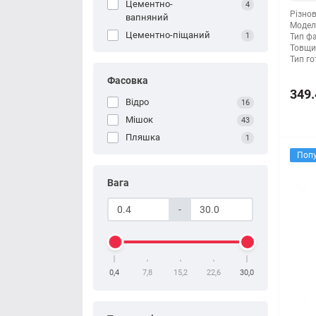
Цементно-
4
Різнов
вапняний
Модель
Цементно-піщаний
1
Тип фа
Товщи
Тип го
Фасовка
349.
Відро
16
Мішок
43
Пляшка
1
Поп
Вага
-
0,4
7,8
15,2
22,6
30,0