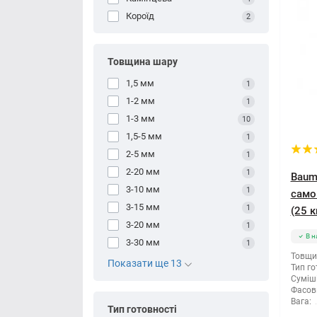
Короїд
2
Товщина шару
1,5 мм
1
1-2 мм
1
1-3 мм
10
1,5-5 мм
1
2-5 мм
1
2-20 мм
1
Baumi
3-10 мм
1
само
3-15 мм
1
(25 к
3-20 мм
1
В н
3-30 мм
1
Товщи
Показати ще 13
Тип го
Суміші
Фасов
Вага:
Тип готовності