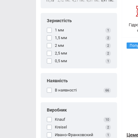
17,15
2,12 тис.
4,21 тис.
6,31 тис.
8,41 тис.
Зернистість
Гідр
1 мм
1
1,5 мм
2
2 мм
Поп
2
2,5 мм
2
0,5 мм
1
Наявність
В наявності
66
Виробник
Knauf
10
Kreisel
2
Цеме
Ивано-Франковский
1