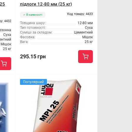
(25
підлоги 12-80 мм (25 кг)
Код товару: 4433
В наявності
ру: 4432
Товщина шару:
12-80 мм
Тип готовності:
Суха
езонна
Суміші за складом:
Цементний
Суха
Фасовка:
Мішок
ентний
Вага:
25 кг
Мішок
25 кг
295.15 грн
Популярний