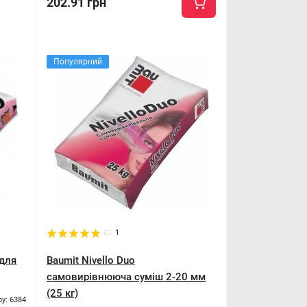
202.91 грн
Популярний
1
 для
Baumit Nivello Duo
самовирівнююча суміш 2-20 мм
(25 кг)
ру: 6384