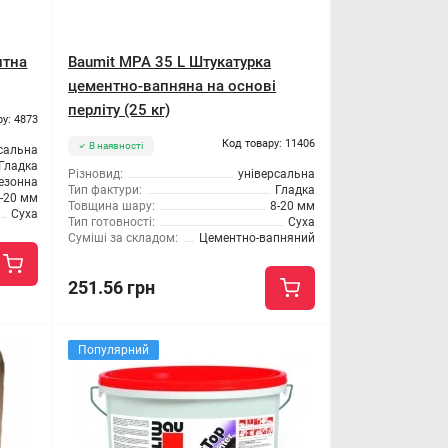
нтна
Baumit MPA 35 L Штукатурка
цементно-вапняна на основі
перліту (25 кг)
ру: 4873
Код товару: 11406
В наявності
сальна
Гладка
Різновид:
універсальна
езонна
Тип фактури:
Гладка
-20 мм
Товщина шару:
8-20 мм
Суха
Тип готовності:
Суха
Суміші за складом:
Цементно-вапняний
251.56 грн
Популярний