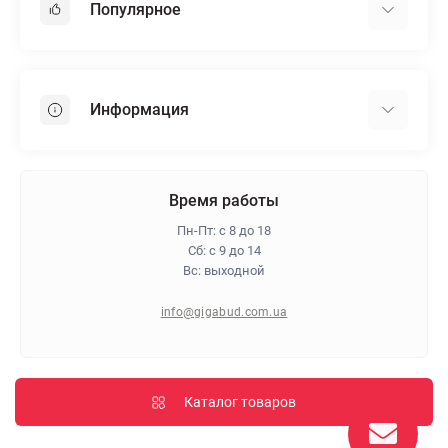
Популярное
Гипсокартон
OSB
Информация
Пенопласт
Пенополистирол
Доставка
Минеральная вата
Оплата
Время работы
Клей для плитки
Контакты
Пн-Пт: с 8 до 18
Гарантия и возврат
Сб: с 9 до 14
Вс: выходной
Про магазин
Политика конфиденциальности
info@gigabud.com.ua
Отзывы
Блог
Карта сайта
Каталог товаров
Производители