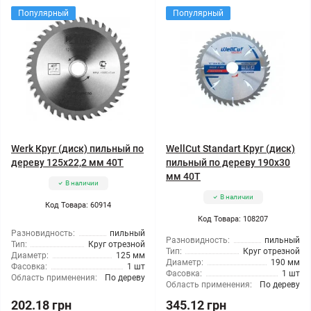
Популярный
Популярный
Werk Круг (диск) пильный по
WellCut Standart Круг (диск)
дереву 125x22,2 мм 40Т
пильный по дереву 190x30
мм 40Т
В наличии
В наличии
Код Товара: 60914
Код Товара: 108207
Разновидность:
пильный
Разновидность:
пильный
Тип:
Круг отрезной
Тип:
Круг отрезной
Диаметр:
125 мм
Диаметр:
190 мм
Фасовка:
1 шт
Фасовка:
1 шт
Область применения:
По дереву
Область применения:
По дереву
202.18 грн
345.12 грн