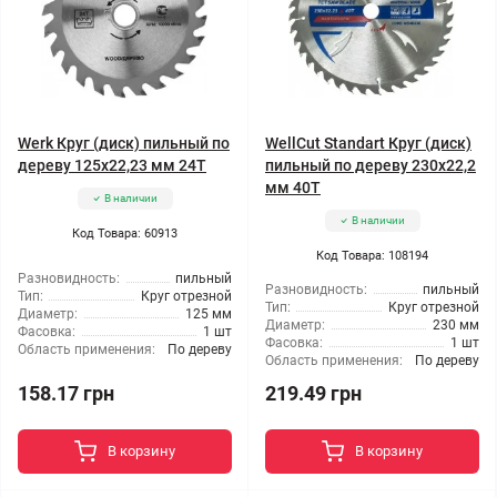
Werk Круг (диск) пильный по
WellCut Standart Круг (диск)
дереву 125x22,23 мм 24Т
пильный по дереву 230x22,2
мм 40Т
В наличии
В наличии
Код Товара: 60913
Код Товара: 108194
Разновидность:
пильный
Разновидность:
пильный
Тип:
Круг отрезной
Тип:
Круг отрезной
Диаметр:
125 мм
Диаметр:
230 мм
Фасовка:
1 шт
Фасовка:
1 шт
Область применения:
По дереву
Область применения:
По дереву
158.17 грн
219.49 грн
В корзину
В корзину