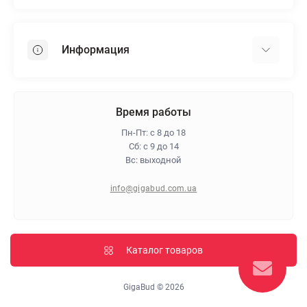
Гипсокартон
OSB
Информация
Пенопласт
Пенополистирол
Доставка
Минеральная вата
Оплата
Время работы
Клей для плитки
Контакты
Пн-Пт: с 8 до 18
Гарантия и возврат
Сб: с 9 до 14
Вс: выходной
Про магазин
Политика конфиденциальности
info@gigabud.com.ua
Отзывы
Блог
Карта сайта
Каталог товаров
Производители
GigaBud © 2026