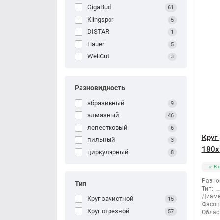
GigaBud
61
Klingspor
5
DISTAR
1
Hauer
5
WellCut
3
Разновидность
абразивный
9
алмазный
46
лепестковый
6
Круг
пильный
3
180x
циркулярный
8
В 
Разно
Тип
Тип:
Диаме
Круг зачистной
15
Фасов
Круг отрезной
57
Облас