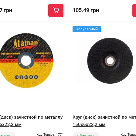
7 грн
105.49 грн
Популярный
 (диск) зачистной по металлу
Круг (диск) зачистной по ме
6x22,2 мм
150x6x22,2 мм
Код Товара: 1774
Код Товар
наличии
В наличии