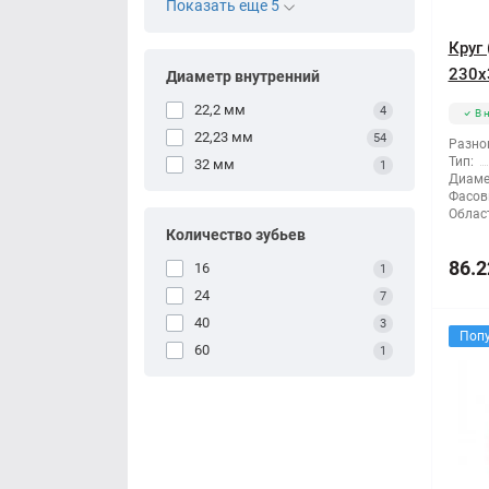
Показать еще 5
Круг
230x
Диаметр внутренний
22,2 мм
4
В 
22,23 мм
54
Разно
Тип:
32 мм
1
Диаме
Фасов
Облас
Количество зубьев
86.2
16
1
24
7
40
3
Поп
60
1