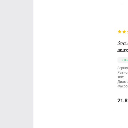
Круг
липу
В 
Зернис
Разно
Тип:
Диаме
Фасов
21.8