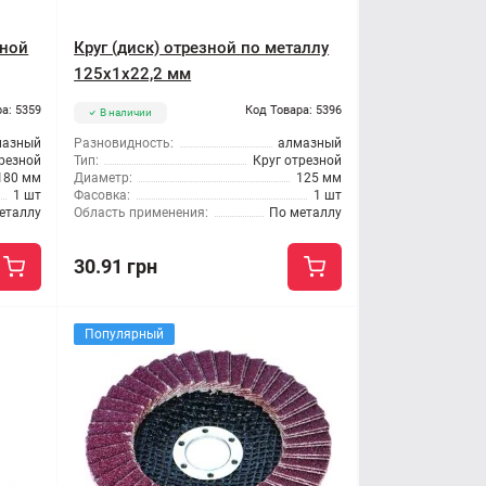
зной
Круг (диск) отрезной по металлу
125x1x22,2 мм
а: 5359
Код Товара: 5396
В наличии
мазный
Разновидность:
алмазный
трезной
Тип:
Круг отрезной
180 мм
Диаметр:
125 мм
1 шт
Фасовка:
1 шт
еталлу
Область применения:
По металлу
30.91 грн
Популярный