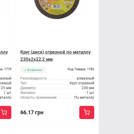
аллу
Круг (диск) отрезной по металлу
230x2x22,2 мм
а: 1779
Код Товара: 1782
В наличии
мазный
Разновидность:
алмазный
трезной
Тип:
Круг отрезной
125 мм
Диаметр:
230 мм
1 шт
Фасовка:
1 шт
еталлу
Область применения:
По металлу
66.17 грн