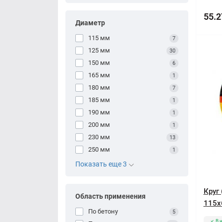
55.2
Диаметр
115 мм
7
125 мм
30
150 мм
6
165 мм
1
180 мм
7
185 мм
1
190 мм
1
200 мм
1
230 мм
13
250 мм
1
Показать еще 3
Круг
Область применения
115x
По бетону
5
В 