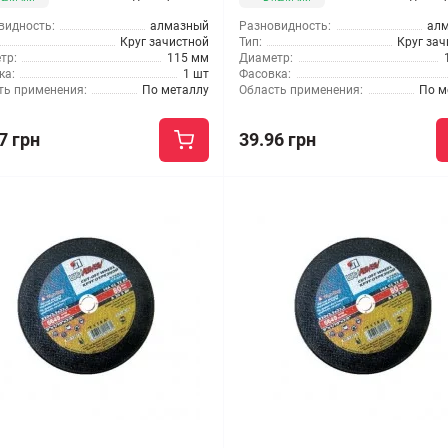
видность:
алмазный
Разновидность:
ал
Круг зачистной
Тип:
Круг за
тр:
115 мм
Диаметр:
ка:
1 шт
Фасовка:
ть применения:
По металлу
Область применения:
По м
7 грн
39.96 грн