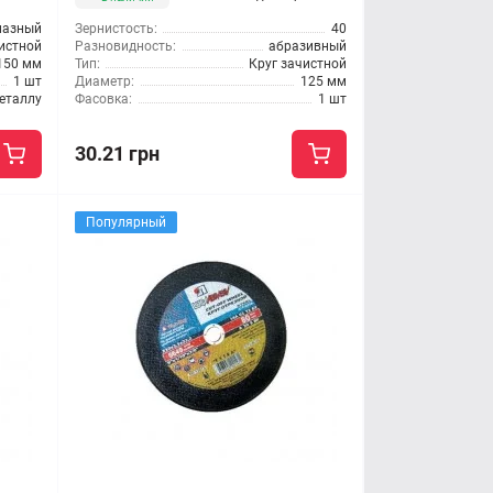
мазный
Зернистость:
40
чистной
Разновидность:
абразивный
150 мм
Тип:
Круг зачистной
1 шт
Диаметр:
125 мм
еталлу
Фасовка:
1 шт
30.21 грн
Популярный