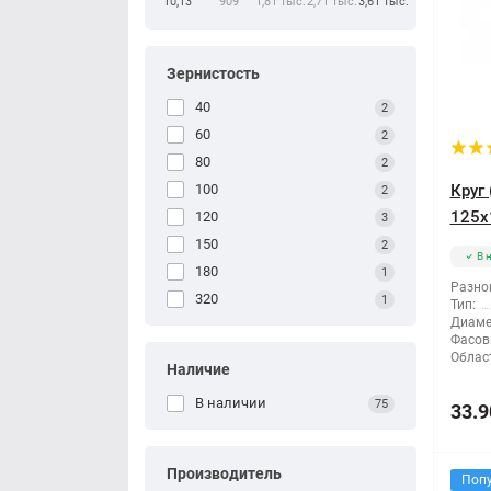
10,13
909
1,81 тыс.
2,71 тыс.
3,61 тыс.
Зернистость
40
2
60
2
80
2
100
Круг
2
125x
120
3
150
2
В 
180
1
Разно
320
1
Тип:
Диаме
Фасов
Облас
Наличие
В наличии
75
33.9
Производитель
Поп