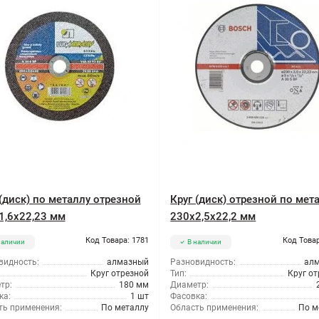
 (диск) по металлу отрезной
Круг (диск) отрезной по мет
1,6x22,23 мм
230x2,5x22,2 мм
Код Товара: 1781
Код Товар
наличии
В наличии
видность:
алмазный
Разновидность:
ал
Круг отрезной
Тип:
Круг о
тр:
180 мм
Диаметр:
ка:
1 шт
Фасовка:
ть применения:
По металлу
Область применения:
По м