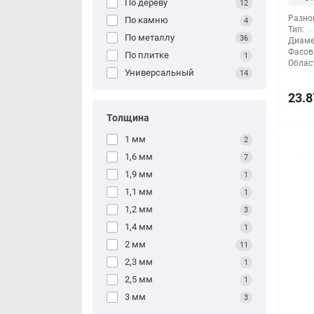
По дереву
12
Разно
По камню
4
Тип:
По металлу
36
Диаме
Фасов
По плитке
1
Облас
Универсальный
14
23.8
Толщина
1 мм
2
1,6 мм
7
1,9 мм
1
1,1 мм
1
1,2 мм
3
1,4 мм
1
2 мм
11
2,3 мм
1
2,5 мм
1
3 мм
3