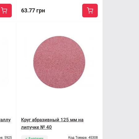
63.77 грн
таллу
Круг абразивный 125 мм на
липучке № 40
а: 5925
Код Товара: 45308
В наличии