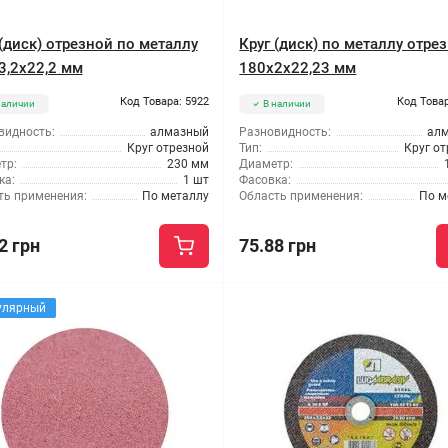
 (диск) отрезной по металлу
Круг (диск) по металлу отре
3,2x22,2 мм
180x2x22,23 мм
Код Товара: 5922
Код Товар
наличии
В наличии
видность:
алмазный
Разновидность:
ал
Круг отрезной
Тип:
Круг о
тр:
230 мм
Диаметр:
ка:
1 шт
Фасовка:
ть применения:
По металлу
Область применения:
По м
2 грн
75.88 грн
улярный