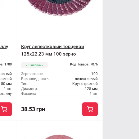
аллу
Круг лепестковый торцевой
125x22,23 мм 100 зерно
а: 1780
Код Товара: 7076
В наличии
мазный
Зернистость:
100
трезной
Разновидность:
лепестковый
150 мм
Тип:
Круг отрезной
1 шт
Диаметр:
125 мм
еталлу
Фасовка:
1 шт
38.53 грн