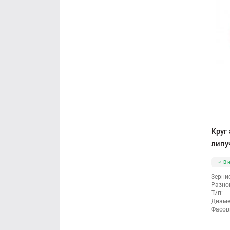
Круг
липу
В 
Зернис
Разно
Тип:
Диаме
Фасов