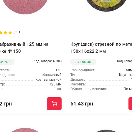
1
 абразивный 125 мм на
Круг (диск) отрезной по мет
чке № 150
150x1,6x22,2 мм
Код Товара: 45303
Код Товар
наличии
В наличии
тость:
150
Разновидность:
ал
видность:
абразивный
Тип:
Круг о
Круг зачистной
Диаметр:
тр:
125 мм
Фасовка:
ка:
1 шт
Область применения:
По м
2 грн
51.43 грн