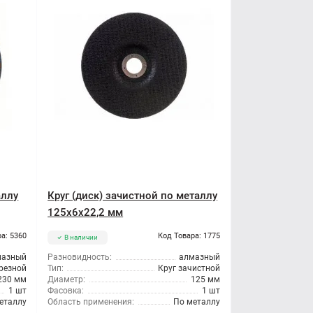
аллу
Круг (диск) зачистной по металлу
125x6x22,2 мм
а: 5360
Код Товара: 1775
В наличии
мазный
Разновидность:
алмазный
трезной
Тип:
Круг зачистной
230 мм
Диаметр:
125 мм
1 шт
Фасовка:
1 шт
еталлу
Область применения:
По металлу