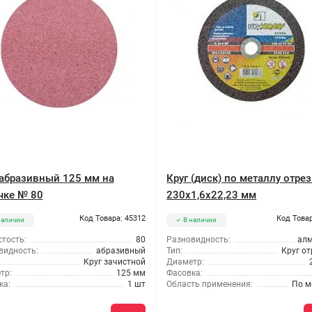
 абразивный 125 мм на
Круг (диск) по металлу отре
чке № 80
230x1,6x22,23 мм
Код Товара: 45312
Код Товар
наличии
В наличии
тость:
80
Разновидность:
ал
видность:
абразивный
Тип:
Круг о
Круг зачистной
Диаметр:
тр:
125 мм
Фасовка:
ка:
1 шт
Область применения:
По м