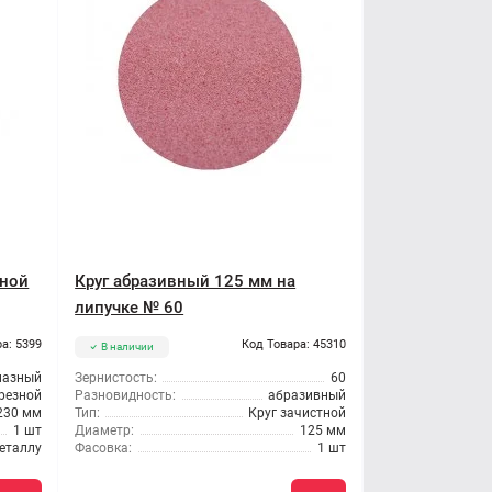
зной
Круг абразивный 125 мм на
липучке № 60
а: 5399
Код Товара: 45310
В наличии
мазный
Зернистость:
60
трезной
Разновидность:
абразивный
230 мм
Тип:
Круг зачистной
1 шт
Диаметр:
125 мм
еталлу
Фасовка:
1 шт