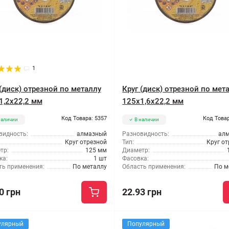
1
 (диск) отрезной по металлу
Круг (диск) отрезной по мет
1,2x22,2 мм
125x1,6x22,2 мм
Код Товара: 5357
Код Товар
наличии
В наличии
видность:
алмазный
Разновидность:
ал
Круг отрезной
Тип:
Круг о
тр:
125 мм
Диаметр:
ка:
1 шт
Фасовка:
ть применения:
По металлу
Область применения:
По м
0 грн
22.93 грн
улярный
Популярный