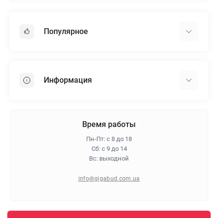
Популярное
Гипсокартон
OSB
Информация
Пенопласт
Пенополистирол
Доставка
Минеральная вата
Оплата
Время работы
Клей для плитки
Контакты
Пн-Пт: с 8 до 18
Гарантия и возврат
Сб: с 9 до 14
Вс: выходной
Про магазин
Политика конфиденциальности
info@gigabud.com.ua
Отзывы
Блог
Карта сайта