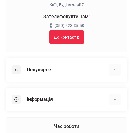
Київ, Будіндустрії 7
Зателефонуйте нам:
(050) 423-35-50
До контактів
Популярне
Гіпсокартон
OSB
Інформація
Пінопласт
Пінополістирол
Доставка
Мінеральна вата
Оплата
Час роботи
Клей для плитки
Контакти