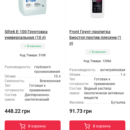
Siltek E-100 Грунтовка
Front Грунт-пропитка
универсальная (10 л)
Биостоп против плесени (1
л)
В наличии
В наличии
Код Товара: 5108
Код Товара: 12966
Разновидность:
глубокого
Разновидность:
антигрибковая
проникновения
Объем:
1 л
Объем:
10 л
Тип
Готовая к
Сезонность:
Всесезонная
готовности:
применению
Тип
Готовая к
Состав
Водный раствор
готовности:
применению
смеси:
биологически активных
Состав
Дисперсионно-
веществ
смеси:
синтетический
Фасовка:
Бутылка
448.22 грн
91.73 грн
В корзину
В корзину