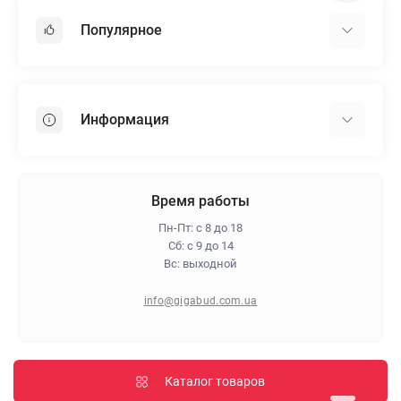
Популярное
Гипсокартон
OSB
Информация
Пенопласт
Пенополистирол
Доставка
Минеральная вата
Оплата
Время работы
Клей для плитки
Контакты
Пн-Пт: с 8 до 18
Гарантия и возврат
Сб: с 9 до 14
Вс: выходной
Про магазин
Политика конфиденциальности
info@gigabud.com.ua
Отзывы
Блог
Карта сайта
Каталог товаров
Производители