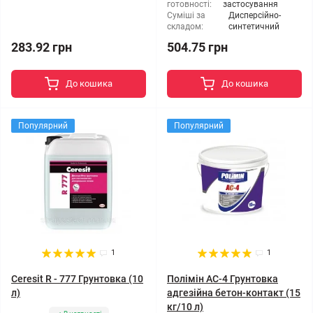
готовності:
застосування
Суміші за
Дисперсійно-
складом:
синтетичний
283.92 грн
504.75 грн
До кошика
До кошика
Популярний
Популярний
1
1
Ceresit R - 777 Грунтовка (10
Полімін АС-4 Грунтовка
л)
адгезійна бетон-контакт (15
кг/10 л)