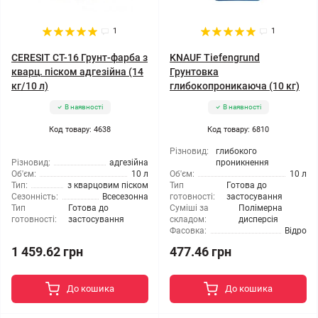
1
1
CERESIT CT-16 Грунт-фарба з
KNAUF Tiefengrund
кварц. піском адгезійна (14
Грунтовка
кг/10 л)
глибокопроникаюча (10 кг)
В наявності
В наявності
Код товару: 4638
Код товару: 6810
Різновид:
глибокого
Різновид:
адгезійна
проникнення
Об'єм:
10 л
Об'єм:
10 л
Тип:
з кварцовим піском
Тип
Готова до
Сезонність:
Всесезонна
готовності:
застосування
Тип
Готова до
Суміші за
Полімерна
готовності:
застосування
складом:
дисперсія
Фасовка:
Відро
1 459.62 грн
477.46 грн
До кошика
До кошика