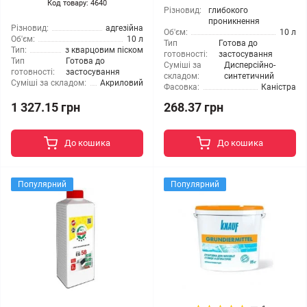
Код товару: 4640
Різновид:
глибокого
проникнення
Різновид:
адгезійна
Об'єм:
10 л
Об'єм:
10 л
Тип
Готова до
Тип:
з кварцовим піском
готовності:
застосування
Тип
Готова до
Суміші за
Дисперсійно-
готовності:
застосування
складом:
синтетичний
Суміші за складом:
Акриловий
Фасовка:
Каністра
1 327.15 грн
268.37 грн
До кошика
До кошика
Популярний
Популярний