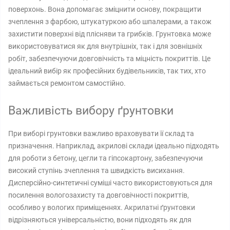
поверхонь. Вона допомагає зміцнити основу, покращити
зчеплення з фарбою, штукатуркою або шпалерами, а також
захистити поверхні від плісняви ​​та грибків. Грунтовка може
використовуватися як для внутрішніх, так і для зовнішніх
робіт, забезпечуючи довговічність та міцність покриттів. Це
ідеальний вибір як професійних будівельників, так тих, хто
займається ремонтом самостійно.
Важливість вибору ґрунтовки
При виборі грунтовки важливо враховувати її склад та
призначення. Наприклад, акрилові склади ідеально підходять
для роботи з бетону, цегли та гіпсокартону, забезпечуючи
високий ступінь зчеплення та швидкість висихання.
Дисперсійно-синтетичні суміші часто використовуються для
посилення вологозахисту та довговічності покриттів,
особливо у вологих приміщеннях. Акрилатні ґрунтовки
відрізняються універсальністю, вони підходять як для