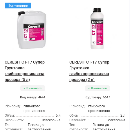
Популярний
CERESIT CT-17 Супер
CERESIT CT-17 Супер
Грунтовка
Грунтовка
глибокопроникаюча
глибокопроникаюча
прозора (5 л)
прозора (2 л)
В наявності
В наявності
Код товару: 4644
Код товару: 5647
Різновид:
глибокого
Різновид:
глибокого
проникнення
проникнення
Об'єм:
5 л
Об'єм:
2 л
Сезонність:
Всесезонна
Сезонність:
Всесезонна
Тип
Готова до
Тип
Готова до
готовності:
застосування
готовності:
застосування