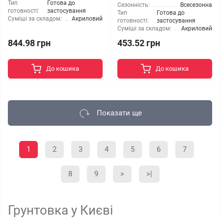
Тип
Готова до
Сезонність:
Всесезонна
готовності:
застосування
Тип
Готова до
Суміші за складом:
Акриловий
готовності:
застосування
Суміші за складом:
Акриловий
844.98 грн
453.52 грн
До кошика
До кошика
Показати ще
1
2
3
4
5
6
7
8
9
>
>|
Грунтовка у Києві