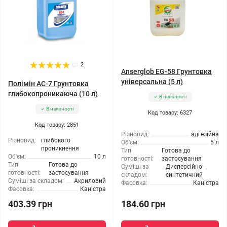
2
Anserglob EG-58 Грунтовка
універсальна (5 л)
Полімін АС-7 Грунтовка
глибокопроникаюча (10 л)
В наявності
В наявності
Код товару: 6327
Код товару: 2851
Різновид:
адгезійна
Різновид:
глибокого
Об'єм:
5 л
проникнення
Тип
Готова до
Об'єм:
10 л
готовності:
застосування
Тип
Готова до
Суміші за
Дисперсійно-
готовності:
застосування
складом:
синтетичний
Суміші за складом:
Акриловий
Фасовка:
Каністра
Фасовка:
Каністра
403.39 грн
184.60 грн