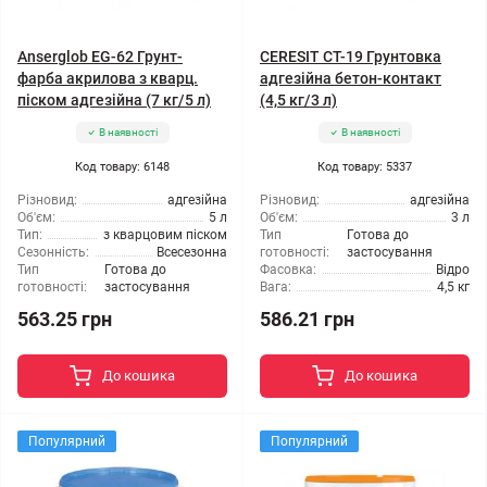
Anserglob EG-62 Грунт-
CERESIT CT-19 Грунтовка
фарба акрилова з кварц.
адгезійна бетон-контакт
піском адгезійна (7 кг/5 л)
(4,5 кг/3 л)
В наявності
В наявності
Код товару: 6148
Код товару: 5337
Різновид:
адгезійна
Різновид:
адгезійна
Об'єм:
5 л
Об'єм:
3 л
Тип:
з кварцовим піском
Тип
Готова до
Сезонність:
Всесезонна
готовності:
застосування
Тип
Готова до
Фасовка:
Відро
готовності:
застосування
Вага:
4,5 кг
563.25 грн
586.21 грн
До кошика
До кошика
Популярний
Популярний