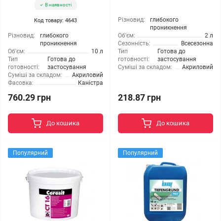
В наявності
Різновид:
глибокого
Код товару: 4643
проникнення
Різновид:
глибокого
Об'єм:
2 л
проникнення
Сезонність:
Всесезонна
Об'єм:
10 л
Тип
Готова до
Тип
Готова до
готовності:
застосування
готовності:
застосування
Суміші за складом:
Акриловий
Суміші за складом:
Акриловий
Фасовка:
Каністра
760.29 грн
218.87 грн
До кошика
До кошика
Популярний
Популярний