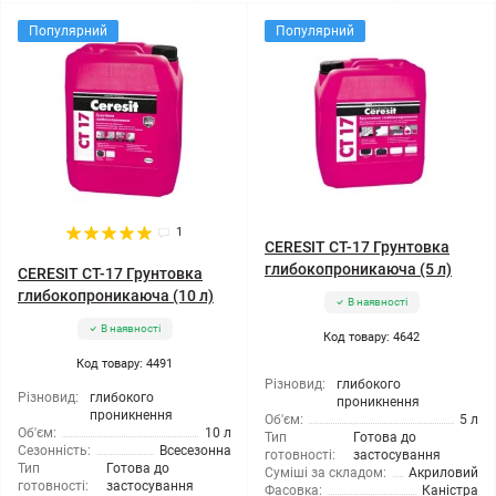
Популярний
Популярний
1
CERESIT CT-17 Грунтовка
глибокопроникаюча (5 л)
CERESIT CT-17 Грунтовка
глибокопроникаюча (10 л)
В наявності
В наявності
Код товару: 4642
Код товару: 4491
Різновид:
глибокого
Різновид:
глибокого
проникнення
проникнення
Об'єм:
5 л
Об'єм:
10 л
Тип
Готова до
Сезонність:
Всесезонна
готовності:
застосування
Тип
Готова до
Суміші за складом:
Акриловий
готовності:
застосування
Фасовка:
Каністра