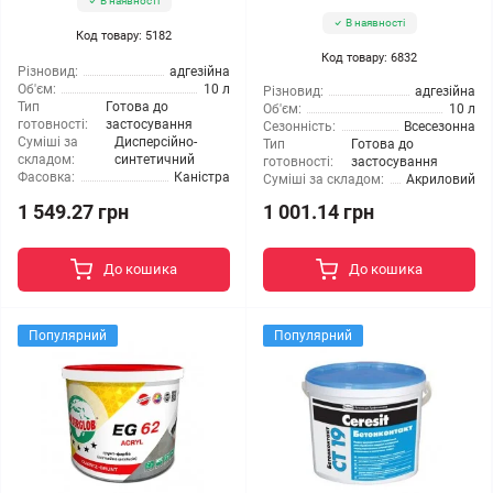
В наявності
В наявності
Код товару: 5182
Код товару: 6832
Різновид:
адгезійна
Об'єм:
10 л
Різновид:
адгезійна
Тип
Готова до
Об'єм:
10 л
готовності:
застосування
Сезонність:
Всесезонна
Суміші за
Дисперсійно-
Тип
Готова до
складом:
синтетичний
готовності:
застосування
Фасовка:
Каністра
Суміші за складом:
Акриловий
1 549.27 грн
1 001.14 грн
До кошика
До кошика
Популярний
Популярний