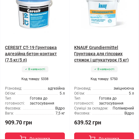
CERESIT CT-19 Грунтовка
KNAUF Grundiermittel
адгезійна бетон-контакт
Грунтовка для гіпсових
(7,5 кг/5 л)
стяжок і штукатурок (5 кг)
В наявності
В наявності
Код товару: 5338
Код товару: 5750
Різновид:
адгезійна
Різновид:
зміцнююча
Об'єм:
5 л
Об'єм:
5 л
Тип
Готова до
Тип
Готова до
готовності:
застосування
готовності:
застосування
Фасовка:
Відро
Суміші за складом:
Полімерний
Вага:
7,5 кг
Фасовка:
Відро
909.70 грн
639.52 грн
До кошика
До кошика