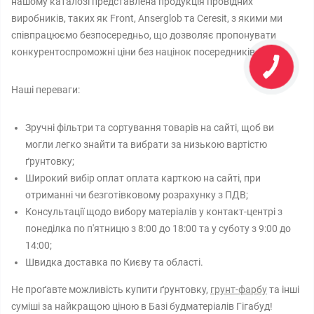
нашому каталозі представлена ​​продукція провідних
виробників, таких як Front, Anserglob та Ceresit, з якими ми
співпрацюємо безпосередньо, що дозволяє пропонувати
конкурентоспроможні ціни без націнок посередників.
Наші переваги:
Зручні фільтри та сортування товарів на сайті, щоб ви
могли легко знайти та вибрати за низькою вартістю
ґрунтовку;
Широкий вибір оплат оплата карткою на сайті, при
отриманні чи безготівковому розрахунку з ПДВ;
Консультації щодо вибору матеріалів у контакт-центрі з
понеділка по п'ятницю з 8:00 до 18:00 та у суботу з 9:00 до
14:00;
Швидка доставка по Києву та області.
Не проґавте можливість купити ґрунтовку,
грунт-фарбу
та інші
суміші за найкращою ціною в Базі будматеріалів Гігабуд!