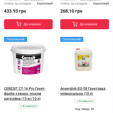
Суміші за складом:
Акриловий
Суміші за складом:
Акриловий
433.93 грн
268.10 грн
До кошика
До кошика
Популярний
Популярний
CERESIT CT-16 Pro Грунт-
Anserglob EG-58 Грунтовка
фарба з кварц. піском
універсальна (10 л)
адгезійна (15 кг/10 л)
В наявності
В наявності
Код товару: 80