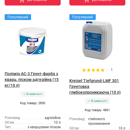
Популярний
Популярний
1
Полімін АС-3 Грунт-фарба з
кварц. піском адгезійна (15
Kreisel Tiefgrund-LMF 301
кг/10 л)
Грунтовка
глибокопроникаюча (10 л)
В наявності
В наявності
Код товару: 2850
Код товару: 4861
Різновид:
адгезійна
Різновид:
глибокого
Об'єм:
10 л
проникнення
Тип:
з кварцовим піском
Об'єм:
10 л