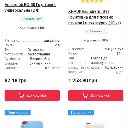
1
Anserglob EG-58 Грунтовка
універсальна (2 л)
KNAUF Grundiermittel
Грунтовка для гіпсових
В наявності
стяжок і штукатурок (10 кг)
Код товару: 6158
В наявності
Різновид:
адгезійна
Код товару: 6809
Об'єм:
2 л
Різновид:
зміцнююча
Тип
Готова до
Об'єм:
10 л
готовності:
застосування
Тип
Готова до
Суміші за
Дисперсійно-
готовності:
застосування
складом:
синтетичний
Суміші за складом:
Полімерний
Фасовка:
Каністра
Фасовка:
Відро
87.18 грн
1 253.90 грн
До кошика
До кошика
Популярний
Популярний