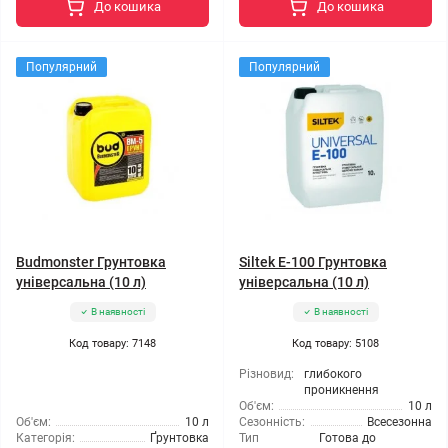
До кошика
До кошика
Популярний
Популярний
Budmonster Грунтовка
Siltek E-100 Грунтовка
універсальна (10 л)
універсальна (10 л)
В наявності
В наявності
Код товару: 7148
Код товару: 5108
Різновид:
глибокого
проникнення
Об'єм:
10 л
Об'єм:
10 л
Сезонність:
Всесезонна
Категорія:
Ґрунтовка
Тип
Готова до