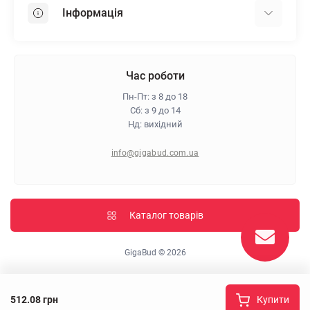
OSB
Інформація
Пінопласт
Пінополістирол
Доставка
Мінеральна вата
Оплата
Час роботи
Клей для плитки
Контакти
Пн-Пт: з 8 до 18
Гарантія та повернення
Сб: з 9 до 14
Нд: вихідний
Про магазин
Політика конфіденційності
info@gigabud.com.ua
Відгуки
Блог
Карта сайту
Каталог товарів
Виробники
GigaBud © 2026
512.08 грн
Купити