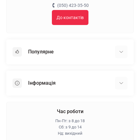
(050) 423-35-50
До контактів
Популярне
Гіпсокартон
OSB
Інформація
Пінопласт
Пінополістирол
Доставка
Мінеральна вата
Оплата
Час роботи
Клей для плитки
Контакти
Пн-Пт: з 8 до 18
Гарантія та повернення
Сб: з 9 до 14
Нд: вихідний
Про магазин