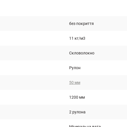
без покриття
11 кг/м3
Скловолокно
Рулон
50 мм
1200 мм
2 рулона
Мінеральна вата