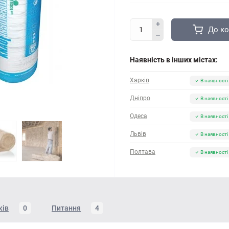
До к
Наявність в інших містах:
Харків
В наявності
Дніпро
В наявності
Одеса
В наявності
Львів
В наявності
Полтава
В наявності
ків
0
Питання
4