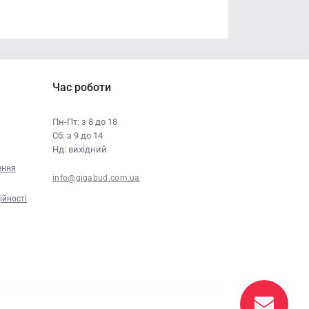
Час роботи
Пн-Пт: з 8 до 18
Сб: з 9 до 14
Нд: вихідний
ення
info@gigabud.com.ua
ійності