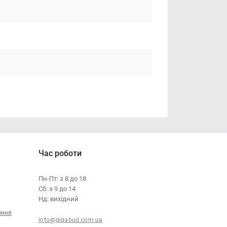
Час роботи
Пн-Пт: з 8 до 18
Сб: з 9 до 14
Нд: вихідний
ення
info@gigabud.com.ua