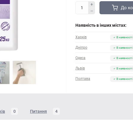
До к
Наявність в інших містах:
Харків
В наявності
Дніпро
В наявності
Одеса
В наявності
Львів
В наявності
Полтава
В наявності
ків
0
Питання
4