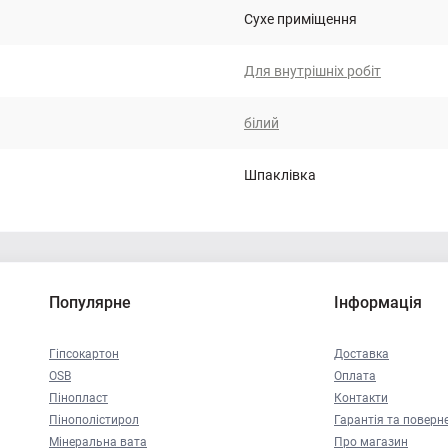
Сухе приміщення
Для внутрішніх робіт
білий
Шпаклівка
Популярне
Інформація
Гіпсокартон
Доставка
OSB
Оплата
Пінопласт
Контакти
Пінополістирол
Гарантія та поверн
Мінеральна вата
Про магазин