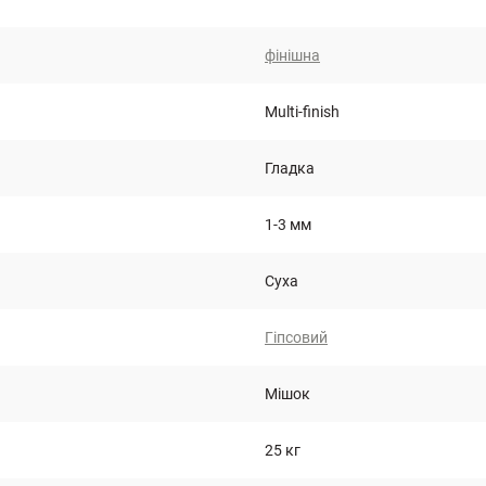
фінішна
Multi-finish
Гладка
1-3 мм
Суха
Гіпсовий
Мішок
25 кг