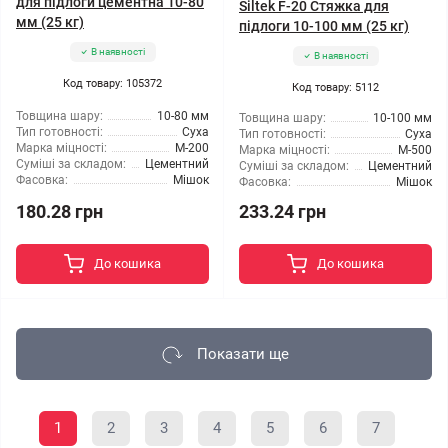
для підлоги цементна 10-80
Siltek F-20 Стяжка для
мм (25 кг)
підлоги 10-100 мм (25 кг)
В наявності
В наявності
Код товару: 105372
Код товару: 5112
Товщина шару:
10-80 мм
Товщина шару:
10-100 мм
Тип готовності:
Суха
Тип готовності:
Суха
Марка міцності:
М-200
Марка міцності:
М-500
Суміші за складом:
Цементний
Суміші за складом:
Цементний
Фасовка:
Мішок
Фасовка:
Мішок
180.28 грн
233.24 грн
До кошика
До кошика
Показати ще
1
2
3
4
5
6
7