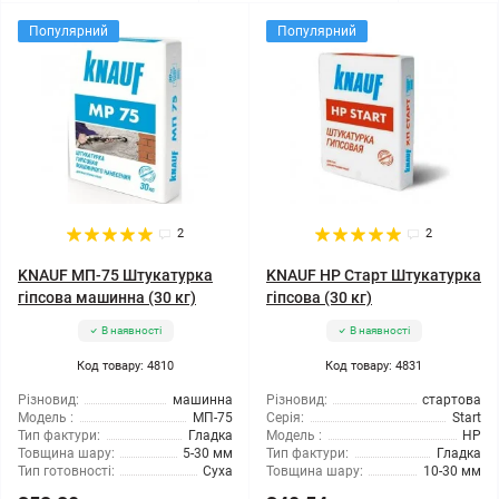
Популярний
Популярний
2
2
KNAUF МП-75 Штукатурка
KNAUF HP Старт Штукатурка
гіпсова машинна (30 кг)
гіпсова (30 кг)
В наявності
В наявності
Код товару: 4810
Код товару: 4831
Різновид:
машинна
Різновид:
стартова
Модель :
МП-75
Серія:
Start
Тип фактури:
Гладка
Модель :
HP
Товщина шару:
5-30 мм
Тип фактури:
Гладка
Тип готовності:
Суха
Товщина шару:
10-30 мм