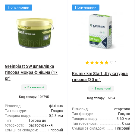
Популярний
Популярний
1
Greinplast SW шпаклівка
гіпсова мокра фінішна (17
Krumix km Start Штукатурка
кг)
гіпсова (30 кг)
В наявності
В наявності
Код товару: 104795
Код товару: 15194
Різновид:
фінішна
Різновид:
стартова
Тип фактури:
Гладка
Тип фактури:
Гладка
Товщина шару:
0,2-3 мм
Товщина шару:
3-60 мм
Тип
Готова до
Тип готовності:
Суха
готовності:
застосування
Суміші за складом:
Гіпсовий
Суміші за складом:
Гіпсовий