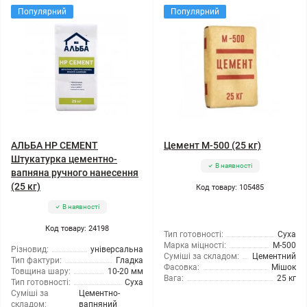
Популярний
Популярний
АЛЬБА HP CEMENT
Цемент М-500 (25 кг)
Штукатурка цементно-
В наявності
вапняна ручного нанесення
(25 кг)
Код товару: 105485
В наявності
Код товару: 24198
Тип готовності:
Суха
Марка міцності:
М-500
Різновид:
універсальна
Суміші за складом:
Цементний
Тип фактури:
Гладка
Фасовка:
Мішок
Товщина шару:
10-20 мм
Вага:
25 кг
Тип готовності:
Суха
Суміші за
Цементно-
складом:
вапняний