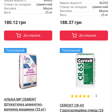
Марка міцності:
М-400
Марка міцності:
М-200
Суміші за складом:
Цементний
Суміші за складом:
Цементний
Фасовка:
Мішок
Фасовка:
Мішок
Вага:
25 кг
Вага:
25 кг
180.12 грн
188.37 грн
До кошика
До кошика
Популярний
Популярний
2
АЛЬБА MP CEMENT
Штукатурка цементно-
CERESIT CR-65
вапняна машинна (25 кг)
Гідроізоляційна суміш (25