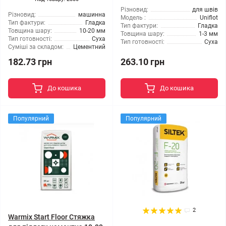
Різновид:
для швів
Різновид:
машинна
Модель :
Uniflot
Тип фактури:
Гладка
Тип фактури:
Гладка
Товщина шару:
10-20 мм
Товщина шару:
1-3 мм
Тип готовності:
Суха
Тип готовності:
Суха
Суміші за складом:
Цементний
182.73 грн
263.10 грн
До кошика
До кошика
Популярний
Популярний
2
Warmix Start Floor Стяжка