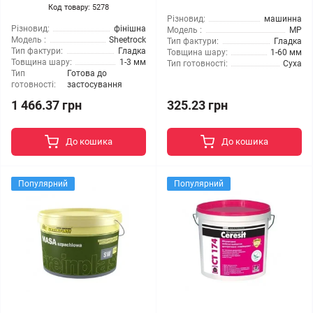
Код товару: 5278
Різновид:
машинна
Різновид:
фінішна
Модель :
MP
Модель :
Sheetrock
Тип фактури:
Гладка
Тип фактури:
Гладка
Товщина шару:
1-60 мм
Товщина шару:
1-3 мм
Тип готовності:
Суха
Тип
Готова до
готовності:
застосування
1 466.37 грн
325.23 грн
До кошика
До кошика
Популярний
Популярний