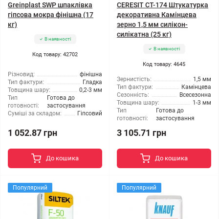
Greinplast SWP шпаклівка
CERESIT CT-174 Штукатурка
гіпсова мокра фінішна (17
декоративна Камінцева
кг)
зерно 1,5 мм силікон-
силікатна (25 кг)
В наявності
В наявності
Код товару: 42702
Код товару: 4645
Різновид:
фінішна
Зернистість:
1,5 мм
Тип фактури:
Гладка
Тип фактури:
Камінцева
Товщина шару:
0,2-3 мм
Сезонність:
Всесезонна
Тип
Готова до
Товщина шару:
1-3 мм
готовності:
застосування
Тип
Готова до
Суміші за складом:
Гіпсовий
готовності:
застосування
1 052.87 грн
3 105.71 грн
До кошика
До кошика
Популярний
Популярний