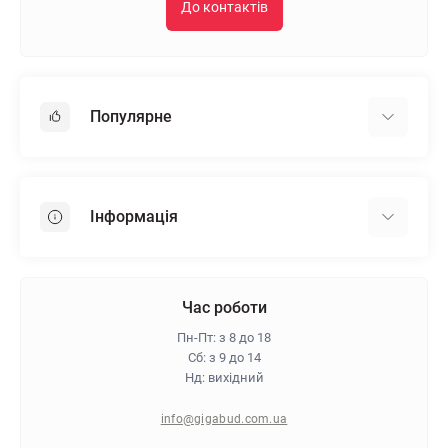
До контактів
Популярне
Гіпсокартон
OSB
Інформація
Пінопласт
Пінополістирол
Доставка
Мінеральна вата
Оплата
Час роботи
Клей для плитки
Контакти
Пн-Пт: з 8 до 18
Гарантія та повернення
Сб: з 9 до 14
Нд: вихідний
Про магазин
Політика конфіденційності
info@gigabud.com.ua
Відгуки