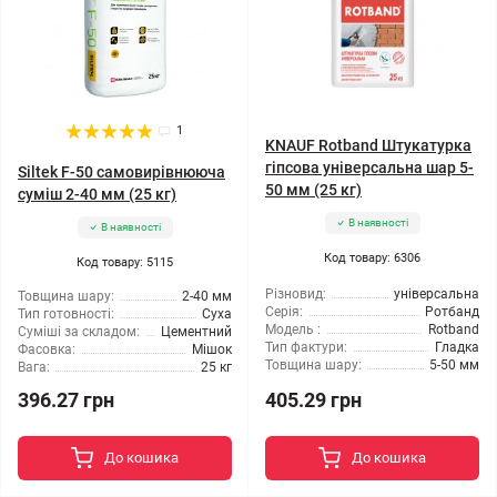
1
KNAUF Rotband Штукатурка
гіпсова універсальна шар 5-
Siltek F-50 самовирівнююча
50 мм (25 кг)
суміш 2-40 мм (25 кг)
В наявності
В наявності
Код товару: 6306
Код товару: 5115
Різновид:
універсальна
Товщина шару:
2-40 мм
Серія:
Ротбанд
Тип готовності:
Суха
Модель :
Rotband
Суміші за складом:
Цементний
Тип фактури:
Гладка
Фасовка:
Мішок
Товщина шару:
5-50 мм
Вага:
25 кг
396.27 грн
405.29 грн
До кошика
До кошика