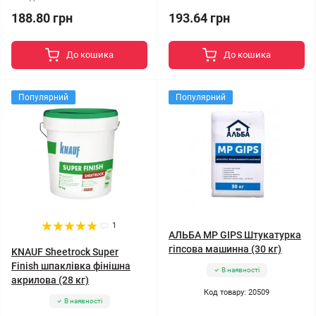
188.80 грн
193.64 грн
До кошика
До кошика
Популярний
Популярний
1
АЛЬБА MP GIPS Штукатурка
гіпсова машинна (30 кг)
KNAUF Sheetrock Super
Finish шпаклівка фінішна
В наявності
акрилова (28 кг)
Код товару: 20509
В наявності