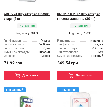
ABS Siva Штукатурка гіпсова
KRUMIX KM-75 Штукатурка
старт (5 кг)
гіпсова машинна (30 кг)
В наявності
В наявності
Код товару: 10174
Код товару: 15193
Тип фактури:
Гладка
Різновид:
машинна
Товщина шару:
5-50 мм
Тип фактури:
Гладка
Тип готовності:
Суха
Товщина шару:
8-25 мм
Суміші за складом:
Гіпсовий
Тип готовності:
Суха
Фасовка:
Мішок
Суміші за складом:
Гіпсовий
71.92 грн
349.54 грн
До кошика
До кошика
Популярний
Популярний