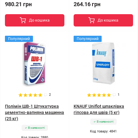
980.21 грн
264.16 грн
До кошика
До кошика
Популярний
Популярний
2
1
Полімін ШВ-1 Штукатурка
KNAUF Uniflot шпаклівка
цементно-вапняна машинна
гіпсова для швів (5 кг)
(25 кг)
В наявності
В наявності
Код товару: 4841
Код товару: 2880