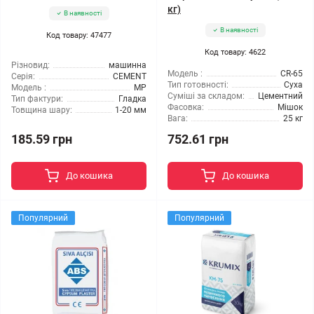
кг)
В наявності
В наявності
Код товару: 47477
Код товару: 4622
Різновид:
машинна
Модель :
CR-65
Серія:
CEMENT
Тип готовності:
Суха
Модель :
MP
Суміші за складом:
Цементний
Тип фактури:
Гладка
Фасовка:
Мішок
Товщина шару:
1-20 мм
Вага:
25 кг
185.59 грн
752.61 грн
До кошика
До кошика
Популярний
Популярний