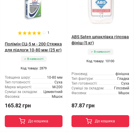
1
ABS Saten шпаклівка гіпсова
фініш (5 кг)
Полімін СЦ-5 м - 200 Стяжка
для підлоги 10-80 мм (25 кг)
В наявності
В наявності
Код товару: 10100
Код товару: 2879
Різновид:
фінішна
Товщина шару:
10-80 мм
Тип фактури:
Гладка
Тип готовності:
Суха
Тип готовності:
Суха
Марка міцності:
М-200
Суміші за складом:
Гіпсовий
Суміші за складом:
Цементний
Фасовка:
Мішок
Фасовка:
Мішок
165.82 грн
87.87 грн
До кошика
До кошика