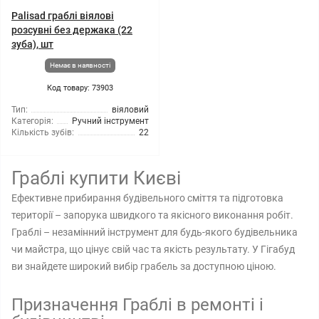
Palisad граблі віялові
розсувні без держака (22
зуба), шт
Немає в наявності
Код товару: 73903
Тип:
віяловий
Категорія:
Ручний інструмент
Кількість зубів:
22
Граблі купити Києві
Ефективне прибирання будівельного сміття та підготовка
території – запорука швидкого та якісного виконання робіт.
Граблі – незамінний інструмент для будь-якого будівельника
чи майстра, що цінує свій час та якість результату. У Гігабуд
ви знайдете широкий вибір грабель за доступною ціною.
Призначення Граблі в ремонті і