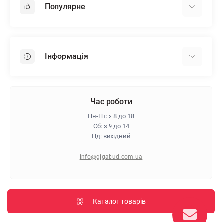
Популярне
Гіпсокартон
OSB
Інформація
Пінопласт
Пінополістирол
Доставка
Мінеральна вата
Оплата
Час роботи
Клей для плитки
Контакти
Пн-Пт: з 8 до 18
Гарантія та повернення
Сб: з 9 до 14
Нд: вихідний
Про магазин
Політика конфіденційності
info@gigabud.com.ua
Відгуки
Блог
Карта сайту
Каталог товарів
Виробники