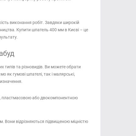
ість виконання робіт. Завдяки широкій
вництва. Купити шпатель 400 мм в Києві – це
зультату.
абуд
х типів та різновидів. Ви можете обрати
о як гумові шпателі, так і малярські,
ризначення.
ою, пластмасовою або двокомпонентною
мм. Вони відрізняються підвищеною міцністю