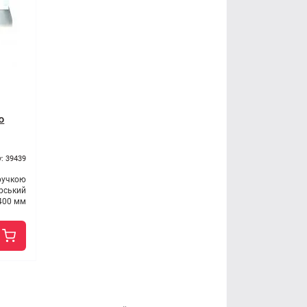
ю
: 39439
ручкою
рський
400 мм