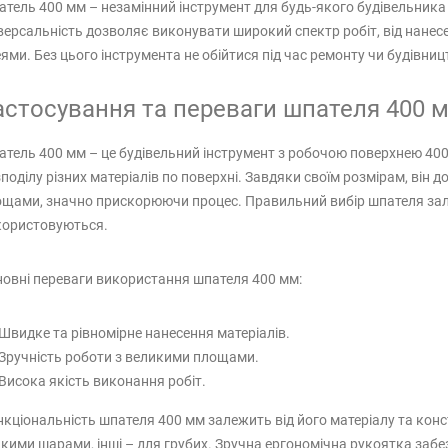
тель 400 мм – незамінний інструмент для будь-якого будівельник
версальність дозволяє виконувати широкий спектр робіт, від нанес
ями. Без цього інструмента не обійтися під час ремонту чи будівниц
астосування та переваги шпателя 400 м
тель 400 мм – це будівельний інструмент з робочою поверхнею 400 
поділу різних матеріалів по поверхні. Завдяки своїм розмірам, він
щами, значно прискорюючи процес. Правильний вибір шпателя залеж
користовуються.
овні переваги використання шпателя 400 мм:
Швидке та рівномірне нанесення матеріалів.
Зручність роботи з великими площами.
Висока якість виконання робіт.
кціональність шпателя 400 мм залежить від його матеріалу та конст
кими шарами, інші – для грубих. Зручна ергономічна рукоятка заб