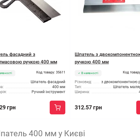
ель фасадний з
Шпатель з двокомпонентно
тмасовою ручкою 400 мм
ручкою 400 мм
Код товару: 35611
Код товару
аявності
В наявності
Шпатель фасадний
Різновид:
з двокомпонентною 
а:
400 мм
Тип:
Шпатель маля
рія:
Ручний інструмент
Ширина:
29 грн
312.57 грн
патель 400 мм у Києві