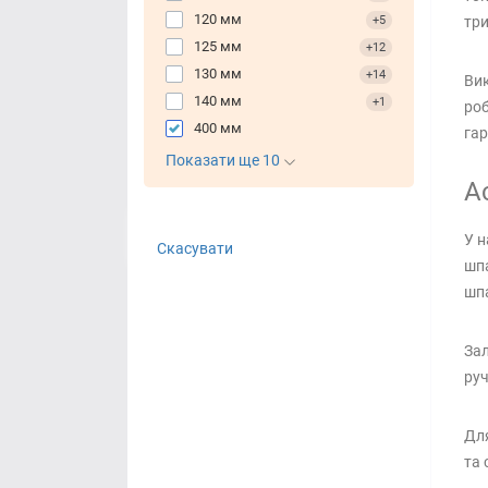
120 мм
+5
три
125 мм
+12
130 мм
+14
Вик
140 мм
+1
роб
400 мм
гар
Показати ще 10
А
У н
Скасувати
шпа
шпа
Зал
руч
Для
та 