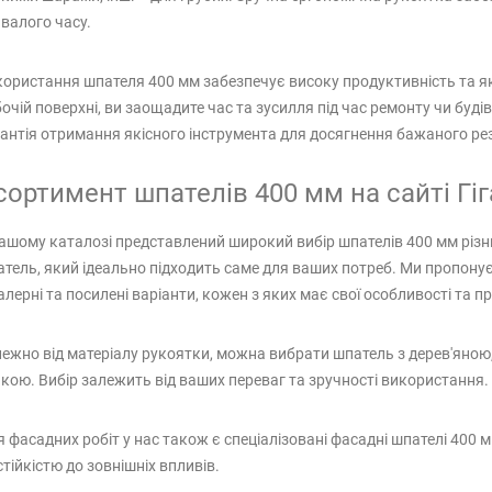
валого часу.
ористання шпателя 400 мм забезпечує високу продуктивність та як
очій поверхні, ви заощадите час та зусилля під час ремонту чи буді
антія отримання якісного інструмента для досягнення бажаного ре
сортимент шпателів 400 мм на сайті Гіг
ашому каталозі представлений широкий вибір шпателів 400 мм різни
тель, який ідеально підходить саме для ваших потреб. Ми пропонуєм
лерні та посилені варіанти, кожен з яких має свої особливості та п
ежно від матеріалу рукоятки, можна вибрати шпатель з дерев'ян
кою. Вибір залежить від ваших переваг та зручності використання.
 фасадних робіт у нас також є спеціалізовані фасадні шпателі 400 
стійкістю до зовнішніх впливів.