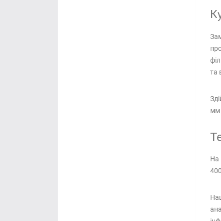
К
Зам
про
філ
та 
Зді
мм 
Т
На 
400
Наш
ана