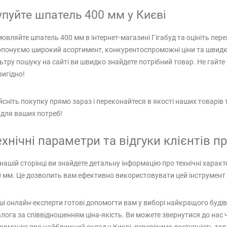
упуйте шпатель 400 мм у Києві
овляйте шпатель 400 мм в інтернет-магазині Гігабуд та оцініть пер
понуємо широкий асортимент, конкурентоспроможні ціни та швидк
ьтру пошуку на сайті ви швидко знайдете потрібний товар. Не гайте 
вигідно!
йсніть покупку прямо зараз і переконайтеся в якості наших товарі
для ваших потреб!
ехнічні параметри та відгуки клієнтів 
нашій сторінці ви знайдете детальну інформацію про технічні хара
 мм. Це дозволить вам ефективно використовувати цей інструмент 
і онлайн-експерти готові допомогти вам у виборі найкращого будів
лога за співвідношенням ціна-якість. Ви можете звернутися до нас