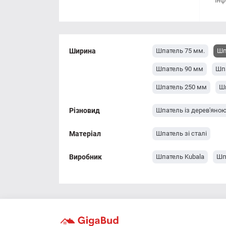
інф
Ширина
Шпатель 75 мм.
Шп
Шпатель 90 мм
Шп
Шпатель 250 мм
Ш
Різновид
Шпатель із дерев'яно
Матеріал
Шпатель зі сталі
Виробник
Шпатель Kubala
Шп