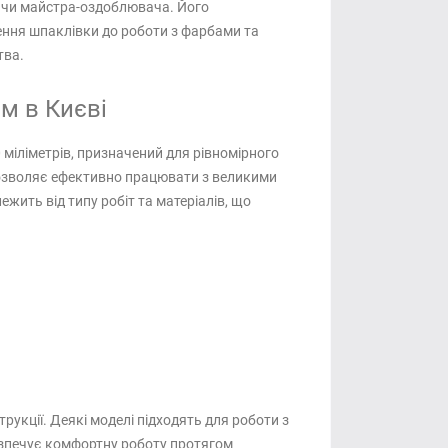
а чи майстра-оздоблювача. Його
ення шпаклівки до роботи з фарбами та
тва.
м в Києві
міліметрів, призначений для рівномірного
 дозволяє ефективно працювати з великими
ить від типу робіт та матеріалів, що
рукції. Деякі моделі підходять для роботи з
езпечує комфортну роботу протягом