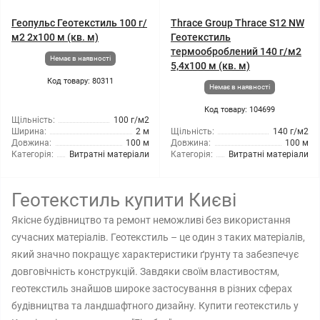
Геопульс Геотекстиль 100 г/
Thrace Group Thrace S12 NW
м2 2x100 м (кв. м)
Геотекстиль
термооброблений 140 г/м2
Немає в наявності
5,4x100 м (кв. м)
Код товару: 80311
Немає в наявності
Код товару: 104699
Щільність:
100 г/м2
Ширина:
2 м
Щільність:
140 г/м2
Довжина:
100 м
Довжина:
100 м
Категорія:
Витратні матеріали
Категорія:
Витратні матеріали
Геотекстиль купити Києві
Якісне будівництво та ремонт неможливі без використання
сучасних матеріалів. Геотекстиль – це один з таких матеріалів,
який значно покращує характеристики ґрунту та забезпечує
довговічність конструкцій. Завдяки своїм властивостям,
геотекстиль знайшов широке застосування в різних сферах
будівництва та ландшафтного дизайну. Купити геотекстиль у