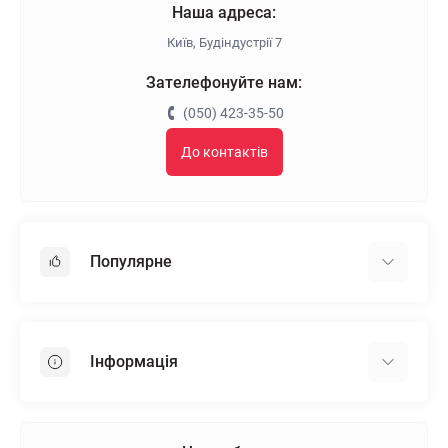
Наша адреса:
Київ, Будіндустрії 7
Зателефонуйте нам:
(050) 423-35-50
До контактів
Популярне
Гіпсокартон
OSB
Інформація
Пінопласт
Пінополістирол
Доставка
Мінеральна вата
Оплата