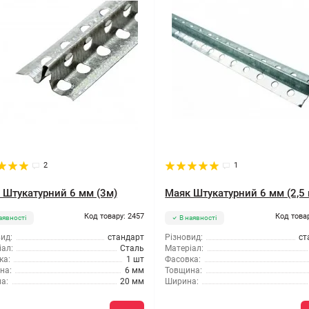
2
1
 Штукатурний 6 мм (3м)
Маяк Штукатурний 6 мм (2,5 
Код товару: 2457
Код това
аявності
В наявності
ид:
стандарт
Різновид:
ст
ал:
Сталь
Матеріал:
ка:
1 шт
Фасовка:
на:
6 мм
Товщина:
а:
20 мм
Ширина: