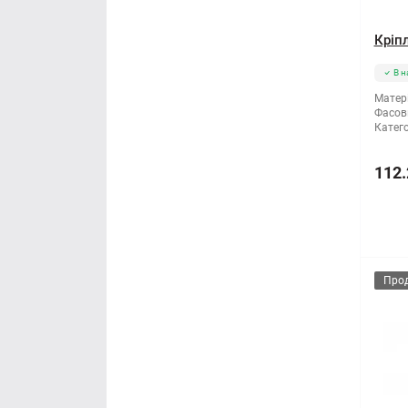
Кріп
В н
Матері
Фасов
Катего
112.
Про