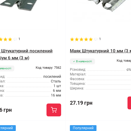
1
1
 Штукатурний посилений
Маяк Штукатурний 10 мм (3 
іум 6 мм (3 м)
Код това
В наявності
Код товару: 7562
аявності
Різновид:
ст
Матеріал:
ид:
посилений
Фасовка:
ал:
Сталь
Товщина:
ка:
1 шт
Ширина:
на:
6 мм
а:
16 мм
27.19 грн
6 грн
улярний
Популярний