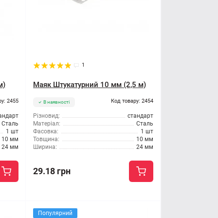
1
м)
Маяк Штукатурний 10 мм (2,5 м)
ру: 2455
Код товару: 2454
В наявності
андарт
Різновид:
стандарт
Сталь
Матеріал:
Сталь
1 шт
Фасовка:
1 шт
10 мм
Товщина:
10 мм
24 мм
Ширина:
24 мм
29.18 грн
Популярний