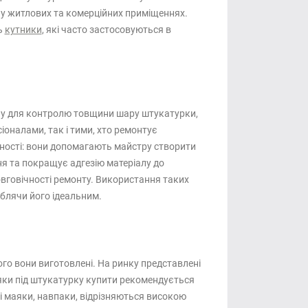
о у житлових та комерційних приміщеннях.
ь
кутники
, які часто застосовуються в
іну для контролю товщини шару штукатурки,
оналами, так і тими, хто ремонтує
учності: вони допомагають майстру створити
ня та покращує адгезію матеріалу до
довговічності ремонту. Використання таких
облячи його ідеальним.
ого вони виготовлені. На ринку представлені
аяки під штукатурку купити рекомендується
ві маяки, навпаки, відрізняються високою