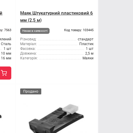
й
Маяк Штукатурний пластиковий 6
мм (2,5 м)
ру: 7563
Код товару: 103445
Немає в наявності
илений
Різновид:
стандарт
Сталь
Матеріал:
Пластик
1 шт
Фасовка:
1 шт
10 мм
Довжина:
2,5 м
16 мм
Категорія:
Маяки
Продано