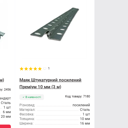
1
м)
Маяк Штукатурний посилений
Преміум 10 мм (3 м)
ру: 2456
Код товару: 7180
В наявності
андарт
Сталь
Різновид:
посилений
1 шт
Матеріал:
Сталь
6 мм
Фасовка:
1 шт
20 мм
Товщина:
10 мм
Ширина:
16 мм