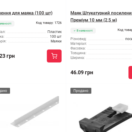
лення для маяка (100 шт)
Маяк Штукатурний посилени
Преміум 10 мм (2,5 м)
Код товару: 1726
аявності
Код това
В наявності
ал:
Пластик
ка:
100 шт
Різновид:
пос
рія:
Маяки
Матеріал:
Фасовка:
Товщина:
23 грн
Ширина:
46.09 грн
дано
Продано