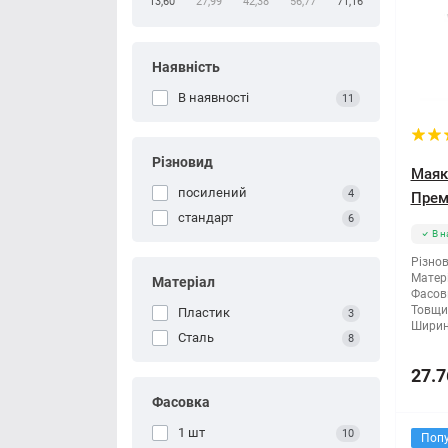
13,60
27,99
42,38
56,77
71,16
Наявність
В наявності
11
Різновид
Маяк
посилений
4
Прем
стандарт
6
В н
Різнов
Матері
Матеріал
Фасов
Товщи
Пластик
3
Ширин
Сталь
8
27.7
Фасовка
1 шт
10
Поп