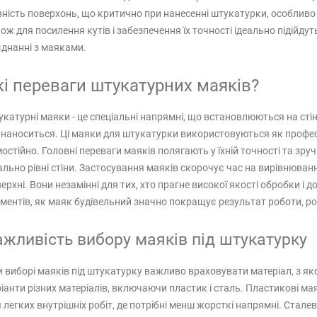
івність поверхонь, що критично при нанесенні штукатурки, особлив
ож для посилення кутів і забезпечення їх точності ідеально підійдут
днанні з маяками.
кі переваги штукатурних маяків?
катурні маяки - це спеціальні напрямні, що встановлюються на ст
наноситься. Ці маяки для штукатурки використовуються як професі
остійно. Головні переваги маяків полягають у їхній точності та зр
ально рівні стіни. Застосування маяків скорочує час на вирівнюван
ерхні. Вони незамінні для тих, хто прагне високої якості обробки і 
ментів, як маяк будівельний значно покращує результат роботи, р
ажливість вибору маяків під штукатурку
 виборі маяків під штукатурку важливо враховувати матеріал, з як
іанти різних матеріалів, включаючи пластик і сталь. Пластикові м
 легких внутрішніх робіт, де потрібні менш жорсткі напрямні. Стале