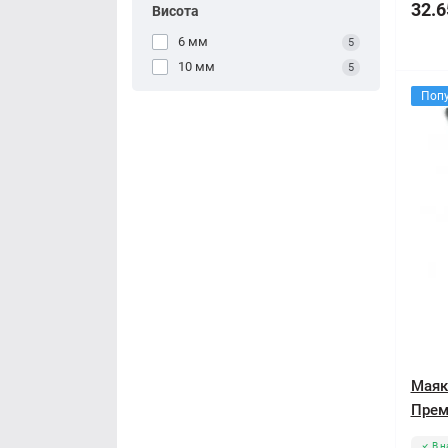
32.6
Висота
6 мм
5
10 мм
5
Поп
Маяк
Премі
В н