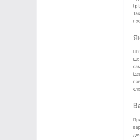
і р
Так
поє
Я
Шту
що 
сам
іде
пов
еле
В
При
вар
для