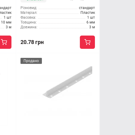
андарт
Різновид:
стандарт
ластик
Матеріал:
Пластик
1 шт
Фасовка:
1 шт
10 мм
Товщина:
6 мм
3 м
Довжина:
3 м
20.78 грн
Продано