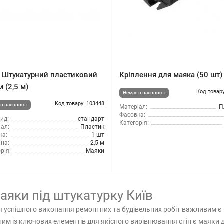
 Штукатурний пластиковий
Кріплення для маяка (50 шт)
 (2,5 м)
Код товару
Немає в наявності
Код товару: 103448
в наявності
Матеріал:
П
Фасовка:
ид:
стандарт
Категорія:
ал:
Пластик
ка:
1 шт
на:
2,5 м
рія:
Маяки
аяки під штукатурку Київ
 успішного виконання ремонтних та будівельних робіт важливим є п
им із ключових елементів для якісного вирівнювання стін є маяки 