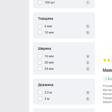
100 шт
1
Товщина
6 мм
5
10 мм
5
Ширина
16 мм
4
20 мм
2
24 мм
2
Маяк
В н
Довжина
Різнов
Матері
2,5 м
4
Фасов
Товщи
3 м
6
Ширин