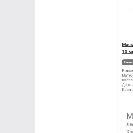
Маяк
10 мм
Немає 
Різнов
Матері
Фасов
Довжи
Катего
М
Для
Одн