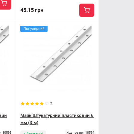
45.15 грн
Популярний
2
вий
Маяк Штукатурний пластиковий 6
мм (3 м)
: 10593
Код товару: 10594
В наявності