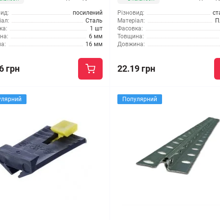
ид:
посилений
Різновид:
ст
ал:
Сталь
Матеріал:
П
ка:
1 шт
Фасовка:
на:
6 мм
Товщина:
а:
16 мм
Довжина:
6 грн
22.19 грн
улярний
Популярний