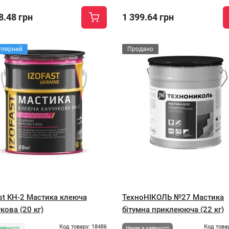
8.48 грн
1 399.64 грн
улярний
Продано
ast KH-2 Мастика клеюча
ТехноНІКОЛЬ №27 Мастика
кова (20 кг)
бітумна приклеююча (22 кг)
Код товару: 18486
Код това
аявності
Немає в наявності