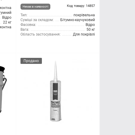
Код товару: 14857
Немає в наявності
монтна
тумний
Тип:
покрівельна
Відро
Суміші за складом:
Бітумно-каучуковий
22 кг
Фасовка:
Відро
монтна
Вага:
50 кг
Область застосування:
Для покрівлі
Продано