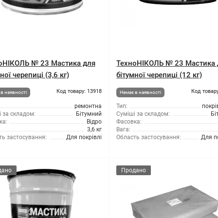
оНІКОЛЬ № 23 Мастика для
ТехноНІКОЛЬ № 23 Мастика 
ної черепиці (3,6 кг)
бітумної черепиці (12 кг)
Код товару: 13918
Код товару
в наявності
Немає в наявності
ремонтна
Тип:
покрі
 за складом:
Бітумний
Суміші за складом:
Бі
ка:
Відро
Фасовка:
3,6 кг
Вага:
ть застосування:
Для покрівлі
Область застосування:
Для п
дано
Продано