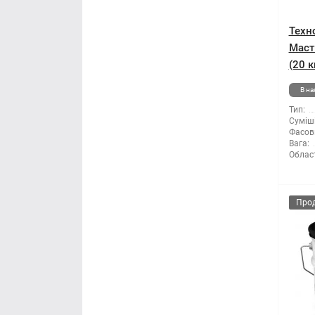
Техн
Маст
(20 к
В на
Тип:
Суміші
Фасов
Вага:
Облас
Про