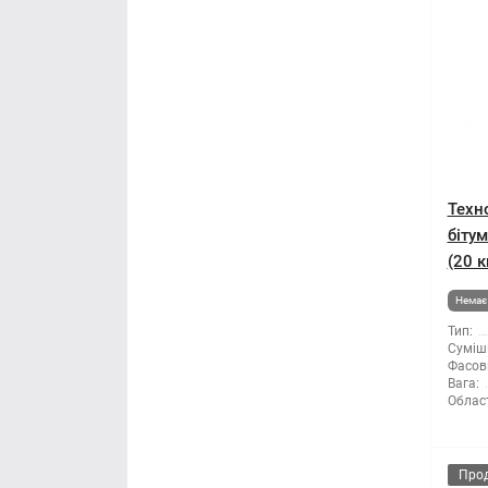
Техн
біту
(20 к
Немає 
Тип:
Суміші
Фасов
Вага:
Облас
Про