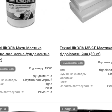
оНІКОЛЬ Мктн Мастика
ТехноНІКОЛЬ МБК-Г Мастик
мно-полімерна фундаментна
гідроізоляційна (30 кг)
г)
Код товару
Немає в наявності
Код товару: 15003
в наявності
Тип:
гідроізо
Суміші за складом:
Бі
фундаментна
Фасовка:
 за складом:
Бітумно-полімерний
Вага:
ка:
Відро
Область застосування:
Ре
20 кг
ть застосування:
Ремонтна
дано
Продано