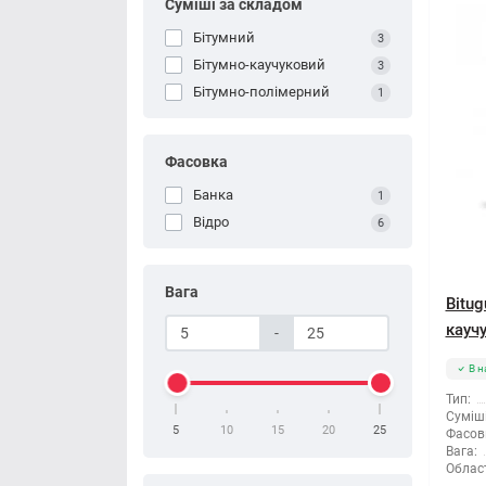
Суміші за складом
Бітумний
3
Бітумно-каучуковий
3
Бітумно-полімерний
1
Фасовка
Банка
1
Відро
6
Вага
Bitu
кауч
-
В н
Тип:
Суміші
5
10
15
20
25
Фасов
Вага:
Облас