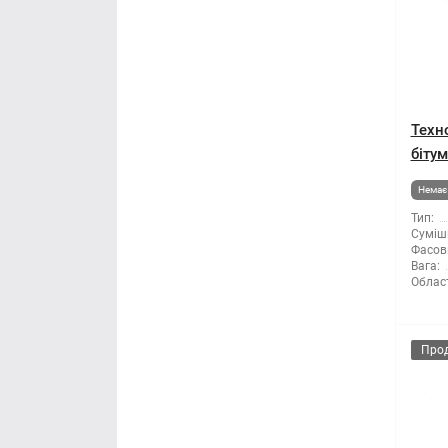
Техн
бітум
Немає 
Тип:
Суміші
Фасов
Вага:
Облас
Про