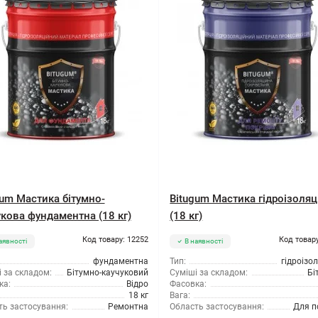
gum Мастика бітумно-
Bitugum Мастика гідроізоляц
укова фундаментна (18 кг)
(18 кг)
Код товару: 12252
Код товару
аявності
В наявності
фундаментна
Тип:
гідроізо
 за складом:
Бітумно-каучуковий
Суміші за складом:
Бі
ка:
Відро
Фасовка:
18 кг
Вага:
ть застосування:
Ремонтна
Область застосування:
Для п