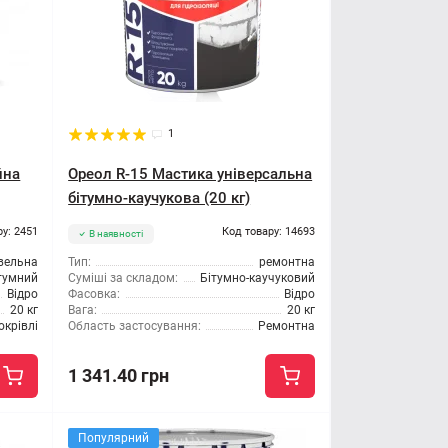
1
йна
Ореол R-15 Мастика універсальна
бітумно-каучукова (20 кг)
ру: 2451
Код товару: 14693
В наявності
вельна
Тип:
ремонтна
тумний
Суміші за складом:
Бітумно-каучуковий
Відро
Фасовка:
Відро
20 кг
Вага:
20 кг
окрівлі
Область застосування:
Ремонтна
1 341.40 грн
Популярний