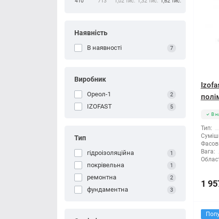
410
713
1,02 тис.
1,32 тис.
1,62 тис.
Наявність
В наявності
7
Виробник
Izofa
Ореол-1
2
полі
IZOFAST
5
В н
Тип:
Суміші
Тип
Фасов
Вага:
гідроізоляційна
1
Облас
покрівельна
1
ремонтна
2
1 95
фундаментна
3
Поп