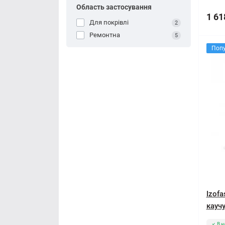
Область застосування
1 61
Для покрівлі
2
Ремонтна
5
Поп
Izof
каучу
В н