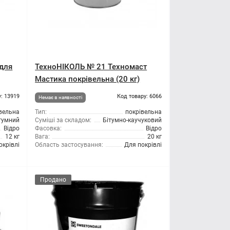
для
ТехноНІКОЛЬ № 21 Техномаст
Мастика покрівельна (20 кг)
: 13919
Код товару: 6066
Немає в наявності
вельна
Тип:
покрівельна
тумний
Суміші за складом:
Бітумно-каучуковий
Відро
Фасовка:
Відро
12 кг
Вага:
20 кг
окрівлі
Область застосування:
Для покрівлі
Продано