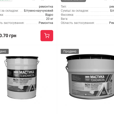
ремонтна
Тип:
ре
 за складом:
Бітумно-каучуковий
Суміші за складом:
Бі
ка:
Відро
Фасовка:
20 кг
Вага:
ть застосування:
Ремонтна
Область застосування:
Ре
0.70 грн
дано
Продано