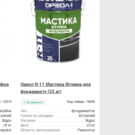
ійна
Ореол R-11 Мастика бітумна для
фундаменту (25 кг)
: 13319
Код товару: 14695
В наявності
ляційна
Тип:
фундаментна
тумний
Суміші за складом:
Бітумний
Відро
Фасовка:
Відро
18 кг
Вага:
25 кг
окрівлі
Область застосування:
Ремонтна