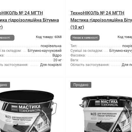
оНІКОЛЬ № 24 МГТН
ТехноНІКОЛЬ № 24 МГТН
ика гідроізоляційна Бітумна
Мастика гідроізоляційна Біт
г)
(10 кг)
Код товару: 6068
Код това
явності
Немає в наявності
покрівельна
Тип:
покрі
 за складом:
Бітумно-каучуковий
Суміші за складом:
Бітумно-кауч
ка:
Відро
Фасовка:
20 кг
Вага:
ть застосування:
Для покрівлі
Область застосування:
Для п
дано
Продано