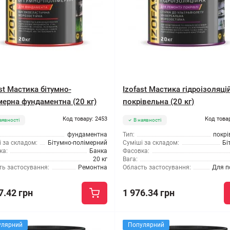
st Мастика бітумно-
Izofast Мастика гідроізоляці
мерна фундаментна (20 кг)
покрівельна (20 кг)
Код товару: 2453
Код това
аявності
В наявності
фундаментна
Тип:
покрі
 за складом:
Бітумно-полімерний
Суміші за складом:
Бі
ка:
Банка
Фасовка:
20 кг
Вага:
ть застосування:
Ремонтна
Область застосування:
Для п
7.42 грн
1 976.34 грн
улярний
Популярний