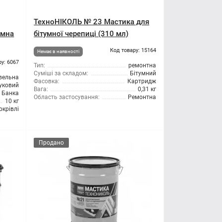
ТехноНІКОЛЬ № 23 Мастика для
умна
бітумної черепиці (310 мл)
Код товару: 15164
Немає в наявності
ру: 6067
Тип:
ремонтна
Суміші за складом:
Бітумний
вельна
Фасовка:
Картридж
уковий
Вага:
0,31 кг
Банка
Область застосування:
Ремонтна
10 кг
окрівлі
Продано