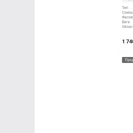
Тип:
Суміші
Фасов
Вага:
Облас
1 74
Про