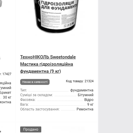
а
ТехноНІКОЛЬ Sweetondale
Мастика гідроізоляційна
фундаментна (9 кг)
: 17427
Код товару: 21324
Немає в наявності
ляційна
тумний
Тип:
фундаментна
Брикет
Суміші за складом:
Бітумний
30 кг
Фасовка:
Відро
монтна
Вага:
9 кг
Область застосування:
Ремонтна
Продано