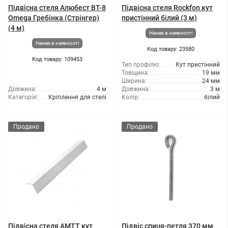
Підвісна стеля Алюбест BT-8
Підвісна стеля Rockfon кут
Omega Гребінка (Стрінгер)
пристінний білий (3 м)
(4 м)
Немає в наявності
Немає в наявності
Код товару: 23580
Код товару: 109453
Тип профілю:
Кут пристінний
Товщина:
19 мм
Ширина:
24 мм
Довжина:
4 м
Довжина:
3 м
Категорія:
Кріплення для стелі
Колір:
білий
Продано
Продано
Підвісна стеля AMTT кут
Підвіс спиця-петля 370 мм