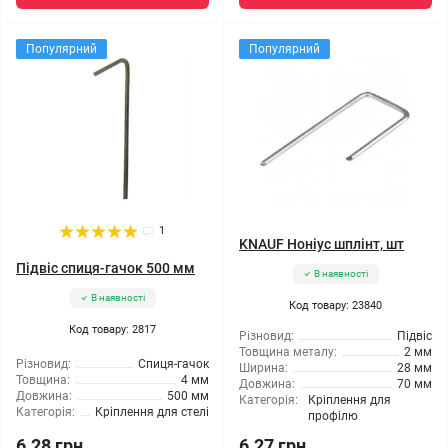
Популярний
Популярний
1
KNAUF Ноніус шплінт, шт
Підвіс спиця-гачок 500 мм
В наявності
В наявності
Код товару: 23840
Код товару: 2817
Різновид:
Підвіс
Товщина металу:
2 мм
Різновид:
Спиця-гачок
Ширина:
28 мм
Товщина:
4 мм
Довжина:
70 мм
Довжина:
500 мм
Категорія:
Кріплення для
Категорія:
Кріплення для стелі
профілю
6.28 грн
6.27 грн