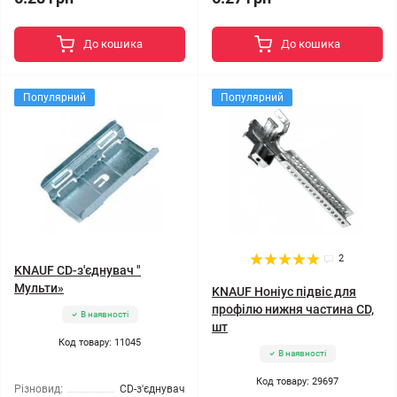
До кошика
До кошика
Популярний
Популярний
2
KNAUF CD-з'єднувач "
Мульти»
KNAUF Ноніус підвіс для
профілю нижня частина CD,
В наявності
шт
Код товару: 11045
В наявності
Код товару: 29697
Різновид:
CD-з'єднувач