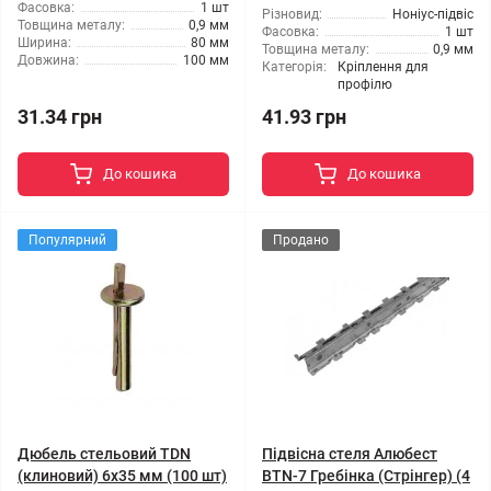
Фасовка:
1 шт
Різновид:
Ноніус-підвіс
Товщина металу:
0,9 мм
Фасовка:
1 шт
Ширина:
80 мм
Товщина металу:
0,9 мм
Довжина:
100 мм
Категорія:
Кріплення для
профілю
31.34 грн
41.93 грн
До кошика
До кошика
Популярний
Продано
Дюбель стельовий TDN
Підвісна стеля Алюбест
(клиновий) 6x35 мм (100 шт)
BTN-7 Гребінка (Стрінгер) (4