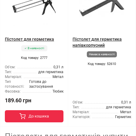
Пістолет для герметика
Пістолет для герметика
напівкорпусний
В наявності
Немає в наявності
Код товару: 2777
Код товару: 52610
Об'єм:
0,31 л
Тип:
для герметика
Матеріал:
Метал
Тип
Готова до
готовності:
застосування
Фасовка:
Тюбик
189.60 грн
Об'єм:
0,31 л
Тип:
для герметика
Матеріал:
Метал
До кошика
Категорія:
Герметик