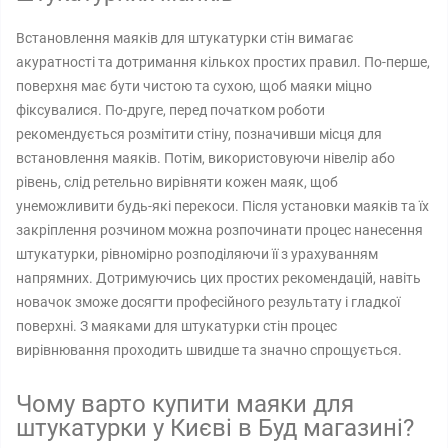
Встановлення маяків для штукатурки стін вимагає
акуратності та дотримання кількох простих правил. По-перше,
поверхня має бути чистою та сухою, щоб маяки міцно
фіксувалися. По-друге, перед початком роботи
рекомендується розмітити стіну, позначивши місця для
встановлення маяків. Потім, використовуючи нівелір або
рівень, слід ретельно вирівняти кожен маяк, щоб
унеможливити будь-які перекоси. Після установки маяків та їх
закріплення розчином можна розпочинати процес нанесення
штукатурки, рівномірно розподіляючи її з урахуванням
напрямних. Дотримуючись цих простих рекомендацій, навіть
новачок зможе досягти професійного результату і гладкої
поверхні. З маяками для штукатурки стін процес
вирівнювання проходить швидше та значно спрощується.
Чому варто купити маяки для
штукатурки у Києві в Буд магазині?