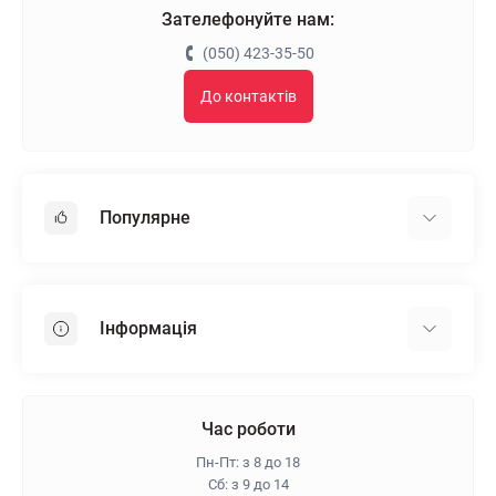
Зателефонуйте нам:
(050) 423-35-50
До контактів
Популярне
Гіпсокартон
OSB
Інформація
Пінопласт
Пінополістирол
Доставка
Мінеральна вата
Оплата
Час роботи
Клей для плитки
Контакти
Пн-Пт: з 8 до 18
Гарантія та повернення
Сб: з 9 до 14