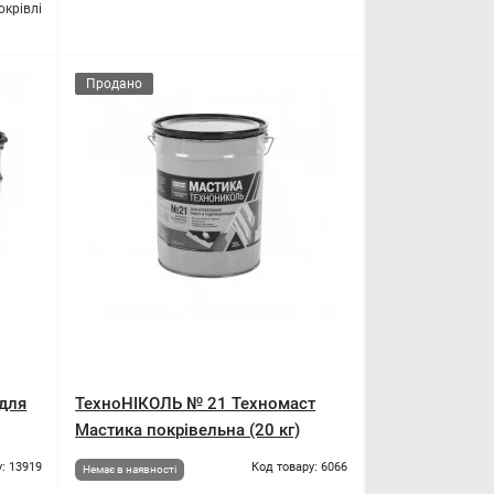
окрівлі
Продано
для
ТехноНІКОЛЬ № 21 Техномаст
Мастика покрівельна (20 кг)
: 13919
Код товару: 6066
Немає в наявності