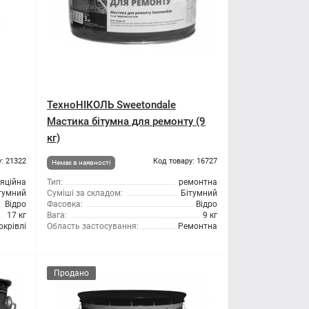
ТехноНІКОЛЬ Sweetondale
Мастика бітумна для ремонту (9
кг)
: 21322
Код товару: 16727
Немає в наявності
ляційна
Тип:
ремонтна
тумний
Суміші за складом:
Бітумний
Відро
Фасовка:
Відро
17 кг
Вага:
9 кг
окрівлі
Область застосування:
Ремонтна
Продано