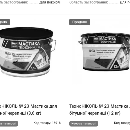
ть застосування:
Для покрівлі
Область застосування:
Для п
дано
Продано
оНІКОЛЬ № 23 Мастика для
ТехноНІКОЛЬ № 23 Мастика 
ної черепиці (3,6 кг)
бітумної черепиці (12 кг)
Код товару: 13918
Код товару
в наявності
Немає в наявності