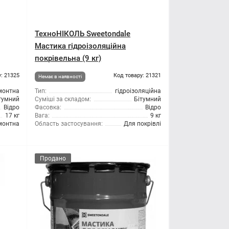
ТехноНІКОЛЬ Sweetondale
Мастика гідроізоляційна
покрівельна (9 кг)
: 21325
Код товару: 21321
Немає в наявності
монтна
Тип:
гідроізоляційна
тумний
Суміші за складом:
Бітумний
Відро
Фасовка:
Відро
17 кг
Вага:
9 кг
монтна
Область застосування:
Для покрівлі
Продано