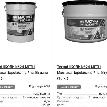
оНІКОЛЬ № 24 МГТН
ТехноНІКОЛЬ № 24 МГТН
ика гідроізоляційна Бітумна
Мастика гідроізоляційна Біт
г)
(10 кг)
Код товару: 6068
Код това
в наявності
Немає в наявності
покрівельна
Тип:
покрі
 за складом:
Бітумно-каучуковий
Суміші за складом:
Бітумно-кауч
ка:
Відро
Фасовка:
20 кг
Вага: