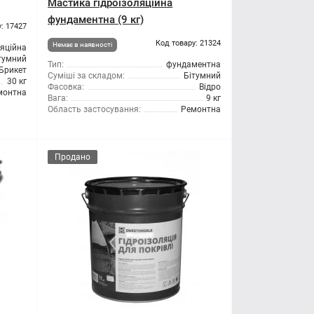
Мастика гідроізоляційна
фундаментна (9 кг)
: 17427
Код товару: 21324
Немає в наявності
ляційна
тумний
Тип:
фундаментна
Брикет
Суміші за складом:
Бітумний
30 кг
Фасовка:
Відро
монтна
Вага:
9 кг
Область застосування:
Ремонтна
Продано