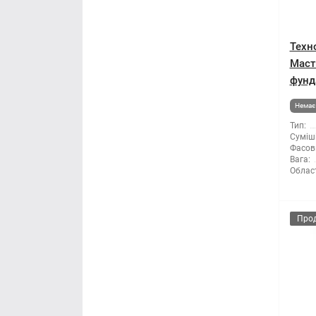
Техн
Маст
фунд
Немає 
Тип:
Суміші
Фасов
Вага:
Облас
Про