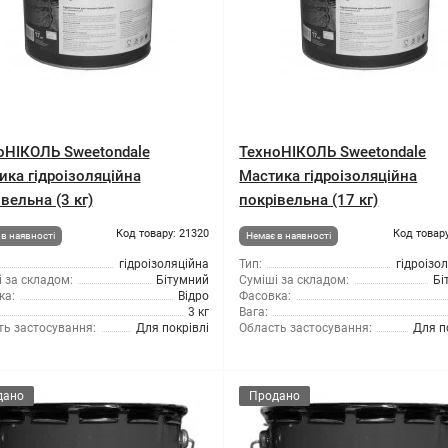
оНІКОЛЬ Sweetondale
ТехноНІКОЛЬ Sweetondale
ика гідроізоляційна
Мастика гідроізоляційна
вельна (3 кг)
покрівельна (17 кг)
Код товару: 21320
Код товару
в наявності
Немає в наявності
гідроізоляційна
Тип:
гідроізо
 за складом:
Бітумний
Суміші за складом:
Бі
ка:
Відро
Фасовка:
3 кг
Вага:
ть застосування:
Для покрівлі
Область застосування:
Для п
дано
Продано