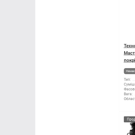
Техн
Маст
покрі
Немає 
Тип:
Суміші
Фасов
Вага:
Облас
Про