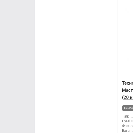
Техн
Маст
(20 к
Немає 
Тип:
Суміші
Фасов
Вага: