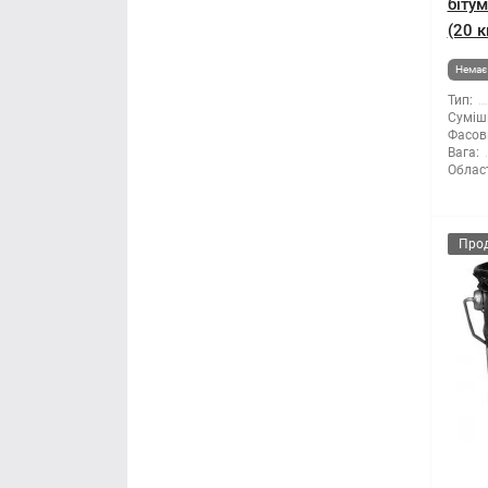
біту
(20 к
Немає 
Тип:
Суміші
Фасов
Вага:
Облас
Про