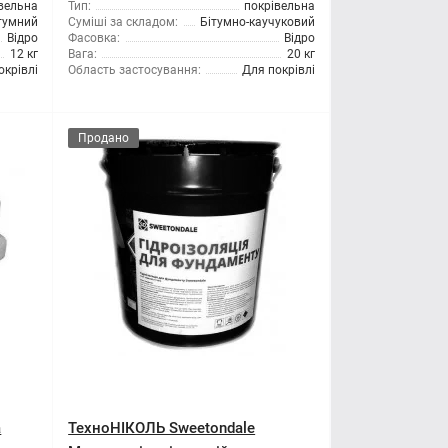
вельна
Тип:
покрівельна
тумний
Суміші за складом:
Бітумно-каучуковий
Відро
Фасовка:
Відро
12 кг
Вага:
20 кг
окрівлі
Область застосування:
Для покрівлі
Продано
а
ТехноНІКОЛЬ Sweetondale