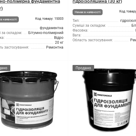
мно-полімерна фундаментна
гідроізоляційна (30 кг)
г)
Код товару
Немає в наявності
Код товару: 15003
в наявності
Тип:
гідроізо
Суміші за складом:
Бі
фундаментна
Фасовка:
 за складом:
Бітумно-полімерний
Вага:
ка:
Відро
Область застосування:
Ре
20 кг
ть застосування:
Ремонтна
дано
Продано