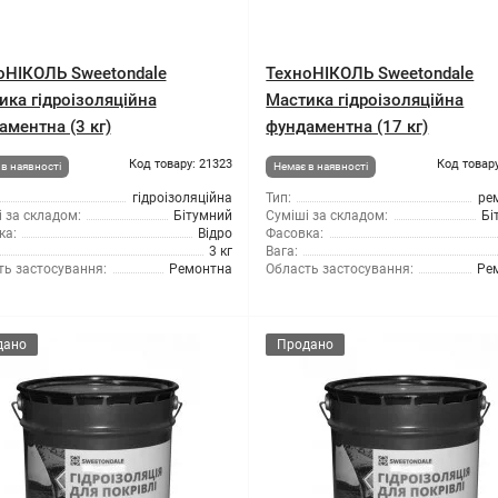
оНІКОЛЬ Sweetondale
ТехноНІКОЛЬ Sweetondale
ика гідроізоляційна
Мастика гідроізоляційна
аментна (3 кг)
фундаментна (17 кг)
Код товару: 21323
Код товару
в наявності
Немає в наявності
гідроізоляційна
Тип:
ре
 за складом:
Бітумний
Суміші за складом:
Бі
ка:
Відро
Фасовка:
3 кг
Вага:
ть застосування:
Ремонтна
Область застосування:
Ре
дано
Продано