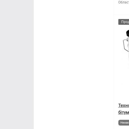
Облас
Про
Техн
бітум
Немає 