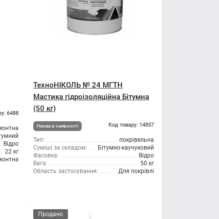
ТехноНІКОЛЬ № 24 МГТН
Мастика гідроізоляційна Бітумна
(50 кг)
ру: 6488
Код товару: 14857
Немає в наявності
монтна
тумний
Тип:
покрівельна
Відро
Суміші за складом:
Бітумно-каучуковий
22 кг
Фасовка:
Відро
монтна
Вага:
50 кг
Область застосування:
Для покрівлі
Продано