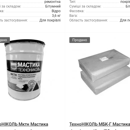
ремонтна
Тип:
покрі
 за складом:
Бітумний
Суміші за складом:
Бі
ка:
Відро
Фасовка:
3,6 кг
Вага:
ть застосування:
Для покрівлі
Область застосування:
Для п
дано
Продано
оНІКОЛЬ Мктн Мастика
ТехноНІКОЛЬ МБК-Г Мастик