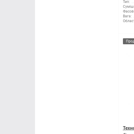
Тип:
Суміші
Фасов
Вага:
Облас
Про
Техн