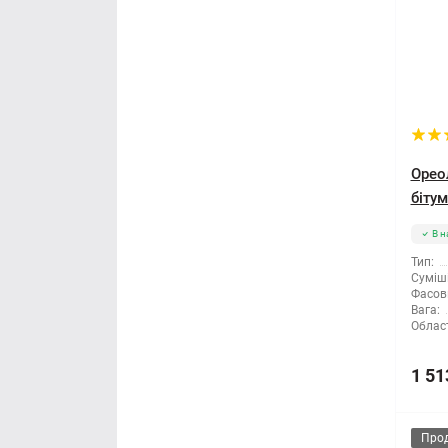
Орео
бітум
В н
Тип:
Суміші
Фасов
Вага:
Облас
1 51
Про