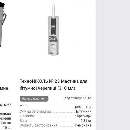
ТехноНІКОЛЬ № 23 Мастика для
умна
бітумної черепиці (310 мл)
Код товару: 15164
Немає в наявності
ру: 6067
Тип:
ремонтна
Суміші за складом:
Бітумний
вельна
Фасовка:
Картридж
уковий
Вага:
0,31 кг
Банка
Область застосування:
Ремонтна
10 кг