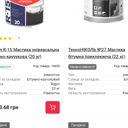
1
л R-15 Мастика універсальна
ТехноНІКОЛЬ №27 Мастика
но-каучукова (20 кг)
бітумна приклеююча (22 кг)
Код товару: 14693
Код това
аявності
Немає в наявності
ремонтна
Тип:
ре
 за складом:
Бітумно-каучуковий
Суміші за складом:
Бі
ка:
Відро
Фасовка:
20 кг
Вага:
ть застосування:
Ремонтна
Область застосування:
Ре
3.68 грн
дано
Продано