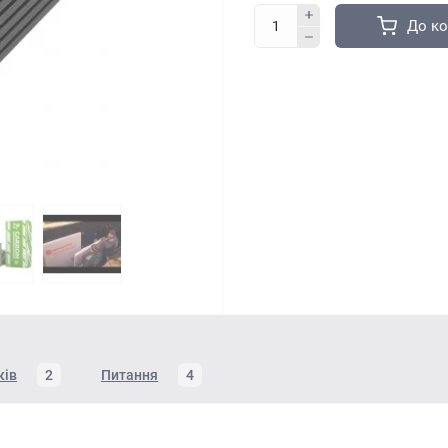
До к
ків
2
Питання
4