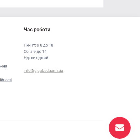
Час роботи
Пн-Пт: з 8 до 18
Сб: з 9 до 14
Нд: вихідний
ення
info@gigabud.com.ua
ійності