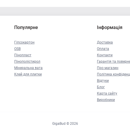
Популярне
Інформація
Гіпсокартон
Доставка
OSB
Оплата
Пінопласт
Контакти
Пінополістирол
Гарантія та поверн
Мінеральна вата
Про магазин
Клей для плитки
Політика конфіденц
Відгуки
Блог
Карта сайту
Виробники
GigaBud © 2026