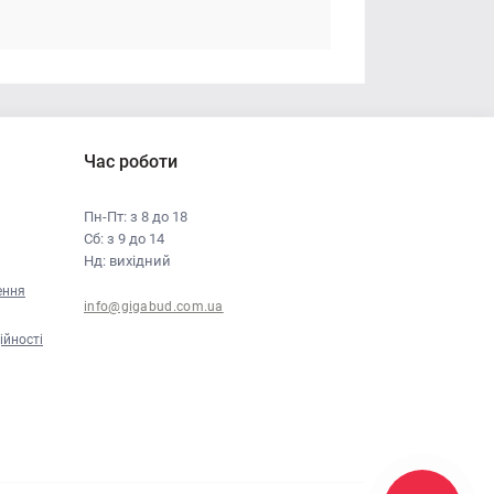
Час роботи
Пн-Пт: з 8 до 18
Сб: з 9 до 14
Нд: вихідний
ення
info@gigabud.com.ua
ійності