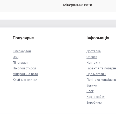
Мінеральна вата
Популярне
Інформація
Гіпсокартон
Доставка
OSB
Оплата
Пінопласт
Контакти
Пінополістирол
Гарантія та поверн
Мінеральна вата
Про магазин
Клей для плитки
Політика конфіденц
Відгуки
Блог
Карта сайту
Виробники