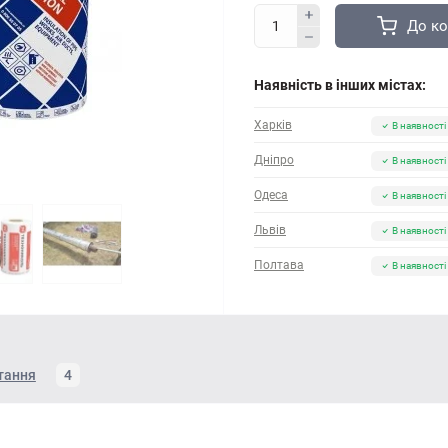
До к
Наявність в інших містах:
Харків
В наявності
Дніпро
В наявності
Одеса
В наявності
Львів
В наявності
Полтава
В наявності
тання
4