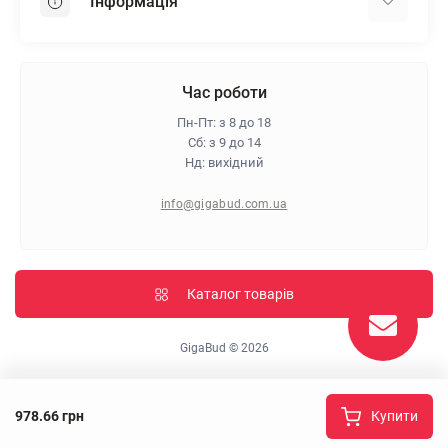
Інформація
Пінопласт
Пінополістирол
Доставка
Мінеральна вата
Оплата
Час роботи
Клей для плитки
Контакти
Пн-Пт: з 8 до 18
Гарантія та повернення
Сб: з 9 до 14
Нд: вихідний
Про магазин
Політика конфіденційності
info@gigabud.com.ua
Відгуки
Блог
Карта сайту
Каталог товарів
Виробники
GigaBud © 2026
978.66 грн
Купити