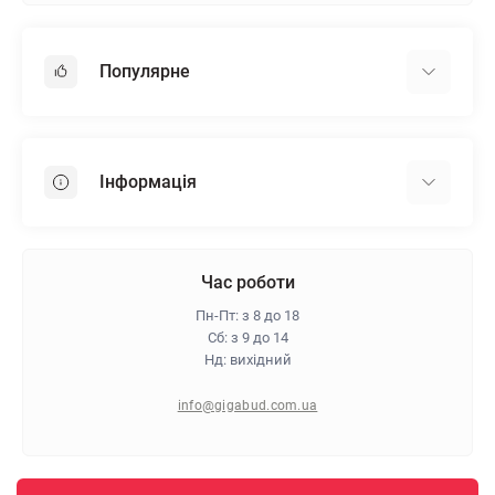
Популярне
Гіпсокартон
OSB
Інформація
Пінопласт
Пінополістирол
Доставка
Мінеральна вата
Оплата
Час роботи
Клей для плитки
Контакти
Пн-Пт: з 8 до 18
Гарантія та повернення
Сб: з 9 до 14
Нд: вихідний
Про магазин
Політика конфіденційності
info@gigabud.com.ua
Відгуки
Блог
Карта сайту