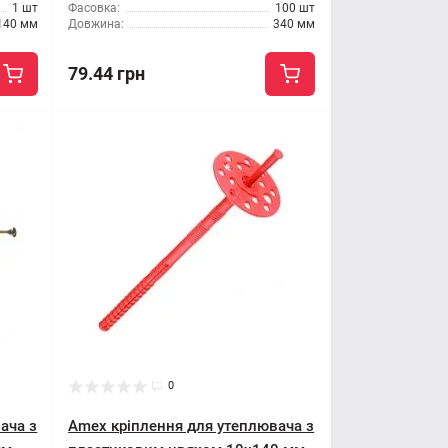
1 шт
Фасовка:
100 шт
140 мм
Довжина:
340 мм
79.44 грн
0
ача з
Amex кріплення для утеплювача з