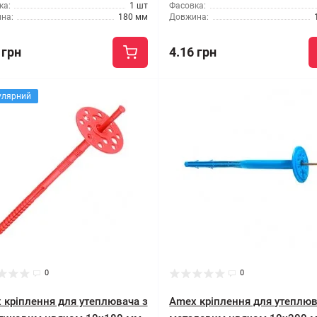
ка:
1 шт
Фасовка:
на:
180 мм
Довжина:
 грн
4.16 грн
улярний
0
0
 кріплення для утеплювача з
Amex кріплення для утеплюв