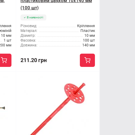
м,
пластиковим цвяхом 10x140 мм
(100 шт)
В наявності
плення
Різновид:
Кріплення
юміній
Матеріал:
Пластик
10 мм
Діаметр:
10 мм
1 шт
Фасовка:
100 шт
200 мм
Довжина:
140 мм
211.20 грн