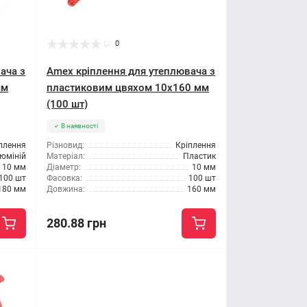
0
ача з
Amex кріплення для утеплювача з
мм
пластиковим цвяхом 10x160 мм
(100 шт)
В наявності
плення
Різновид:
Кріплення
юміній
Матеріал:
Пластик
10 мм
Діаметр:
10 мм
100 шт
Фасовка:
100 шт
180 мм
Довжина:
160 мм
280.88 грн