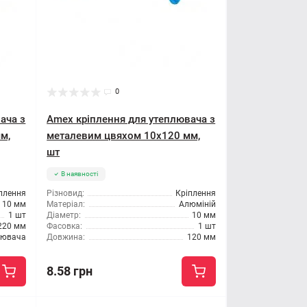
0
ача з
Amex кріплення для утеплювача з
м,
металевим цвяхом 10x120 мм,
шт
В наявності
плення
Різновид:
Кріплення
10 мм
Матеріал:
Алюміній
1 шт
Діаметр:
10 мм
220 мм
Фасовка:
1 шт
лювача
Довжина:
120 мм
8.58 грн