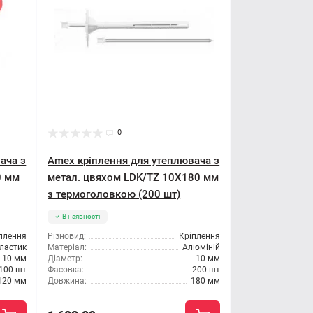
0
ача з
Amex кріплення для утеплювача з
0 мм
метал. цвяхом LDK/TZ 10X180 мм
з термоголовкою (200 шт)
В наявності
плення
Різновид:
Кріплення
ластик
Матеріал:
Алюміній
10 мм
Діаметр:
10 мм
100 шт
Фасовка:
200 шт
120 мм
Довжина:
180 мм