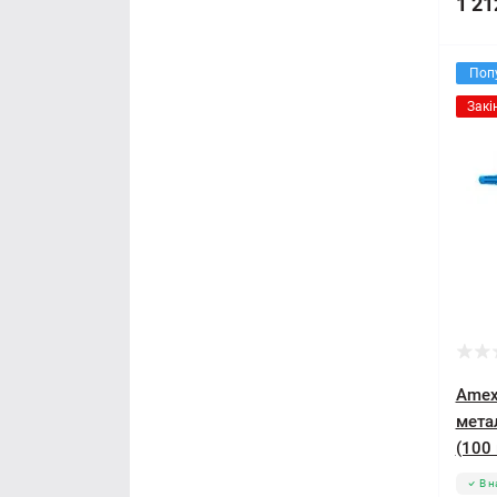
1 21
Поп
Закі
Amex
мета
(100 
В н