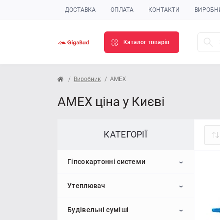
ДОСТАВКА
ОПЛАТА
КОНТАКТИ
ВИРОБН
Каталог товарів
Виробник
AMEX
AMEX ціна у Києві
КАТЕГОРІЇ
Гіпсокартонні системи
Утеплювач
Гіпсокартон
Будівельні суміші
Профіль для гіпсокартону
Пінопласт
Стельовий гіпсокартон