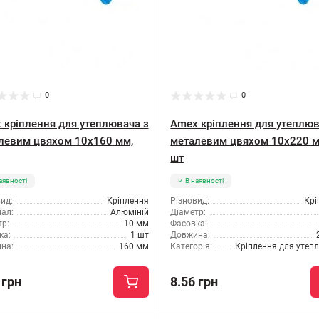
0
0
 кріплення для утеплювача з
Amex кріплення для утеплюв
левим цвяхом 10x160 мм,
металевим цвяхом 10x220 м
шт
аявності
В наявності
ид:
Кріплення
Різновид:
Крі
ал:
Алюміній
Діаметр:
р:
10 мм
Фасовка:
ка:
1 шт
Довжина:
на:
160 мм
Категорія:
Кріплення для утеп
 грн
8.56 грн