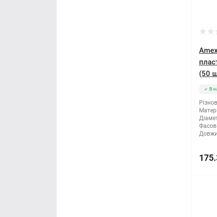
Мітла
Молоток
Amex
плас
Монтажні пістолети
(50 ш
Ніж і леза
В н
Різнов
Напилки
Матері
Діамет
Фасов
Ножиці по металу
Довжи
Обценьки
175.
Пили і ножівки
Плоскогубці