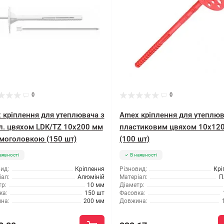
0
0
 кріплення для утеплювача з
Amex кріплення для утеплюв
л. цвяхом LDK/TZ 10x200 мм
пластиковим цвяхом 10x12
рмоголовкою (150 шт)
(100 шт)
аявності
В наявності
ид:
Кріплення
Різновид:
Крі
ал:
Алюміній
Матеріал:
П
р:
10 мм
Діаметр:
ка:
150 шт
Фасовка:
на:
200 мм
Довжина: