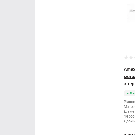
Правило будівельне
Рубанок
Секатори
Сокира
Стамеска
Amex
мета
Струбцина
з те
Терка будівельна
В н
Різнов
Шпатель
Матері
Діамет
Фасов
Щітка по металу
Довжи