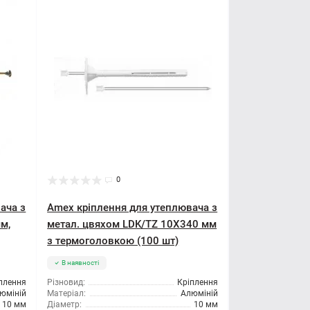
0
ача з
Amex кріплення для утеплювача з
м,
метал. цвяхом LDK/TZ 10X340 мм
з термоголовкою (100 шт)
В наявності
плення
Різновид:
Кріплення
юміній
Матеріал:
Алюміній
10 мм
Діаметр:
10 мм