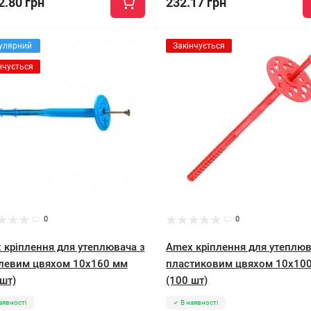
2.80 грн
232.17 грн
улярний
Закінчується
нчується
0
0
 кріплення для утеплювача з
Amex кріплення для утеплюв
левим цвяхом 10x160 мм
пластиковим цвяхом 10x10
шт)
(100 шт)
аявності
В наявності