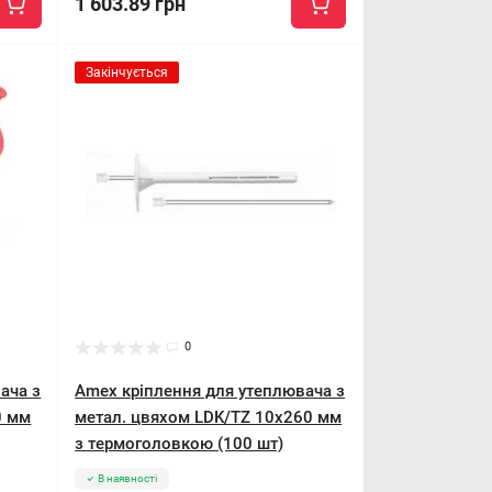
1 603.89 грн
Закінчується
0
ача з
Amex кріплення для утеплювача з
0 мм
метал. цвяхом LDK/TZ 10x260 мм
з термоголовкою (100 шт)
В наявності