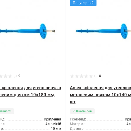
Популярний
0
0
 кріплення для утеплювача з
Amex кріплення для утеплюв
левим цвяхом 10x180 мм,
металевим цвяхом 10x140 м
шт
аявності
В наявності
ид:
Кріплення
Різновид:
Крі
ал:
Алюміній
Матеріал:
Ал
р:
10 мм
Діаметр: