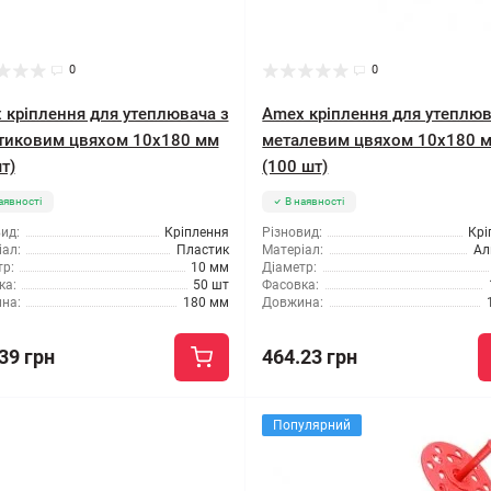
0
0
 кріплення для утеплювача з
Amex кріплення для утеплюв
тиковим цвяхом 10x180 мм
металевим цвяхом 10x180 
т)
(100 шт)
аявності
В наявності
ид:
Кріплення
Різновид:
Крі
ал:
Пластик
Матеріал:
Ал
р:
10 мм
Діаметр:
ка:
50 шт
Фасовка:
на:
180 мм
Довжина:
39 грн
464.23 грн
Популярний