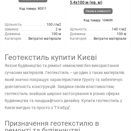
5,4x100 м (кв. м)
Код товару: 80311
Немає в наявності
Код товару: 104699
Щільність:
100 г/м2
Ширина:
2 м
Щільність:
140 г/м2
Довжина:
100 м
Довжина:
100 м
Категорія:
Витратні матеріали
Категорія:
Витратні матеріали
Геотекстиль купити Києві
Якісне будівництво та ремонт неможливі без використання
сучасних матеріалів. Геотекстиль – це один з таких матеріалів,
який значно покращує характеристики ґрунту та забезпечує
довговічність конструкцій. Завдяки своїм властивостям,
геотекстиль знайшов широке застосування в різних сферах
будівництва та ландшафтного дизайну. Купити геотекстиль у
Києві вигідно та просто з "Гігабуд".
Призначення геотекстилю в
ремонті та будівництві