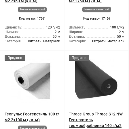
м2 2x50 м (кв. м)
м2 2x50 м (кв. м)
Немає в наявності
Немає в наявності
Код товару: 17661
Код товару: 17486
Щільність:
120 г/м2
Щільність:
100 г/м2
Ширина:
2 м
Ширина:
2 м
Довжина:
50 м
Довжина:
50 м
Категорія:
Витратні матеріали
Категорія:
Витратні матеріали
Продано
Продано
Геопульс Геотекстиль 100 г/
Thrace Group Thrace S12 NW
м2 2x100 м (кв. м)
Геотекстиль
термооброблений 140 г/м2
Немає в наявності