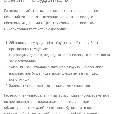
Геотекстиль, або геоткань, геоволокно, геополотно – це
нетканий матеріал з полімерних волокон, що володіє
високими міцнісними та фільтруючими властивостями.
Використання геотекстилю дозволяє:
Збільшити несучу здатність ґрунту, запобігаючи його
просіданню та ущільненню.
Покращити дренаж, відводячи зайву вологу та запобігаючи
заболочуванню.
Запобігти змішуванню різних шарів ґрунту, що особливо
важливо при будівництві доріг, фундаментів та інших
конструкцій.
Захистити гідроізоляцію від механічних пошкоджень.
Геотекстиль - універсальний матеріал, який використовується
як при влаштуванні дорожнього полотна, так і при
облаштуванні присадибних ділянок. Купити геотекстиль
означає забезпечити надійність та довговічність ваших