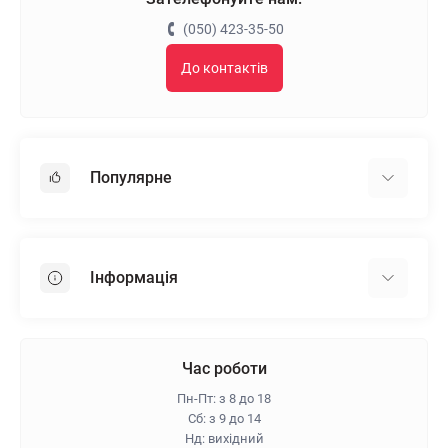
(050) 423-35-50
До контактів
Популярне
Гіпсокартон
OSB
Інформація
Пінопласт
Пінополістирол
Доставка
Мінеральна вата
Оплата
Час роботи
Клей для плитки
Контакти
Пн-Пт: з 8 до 18
Гарантія та повернення
Сб: з 9 до 14
Нд: вихідний
Про магазин