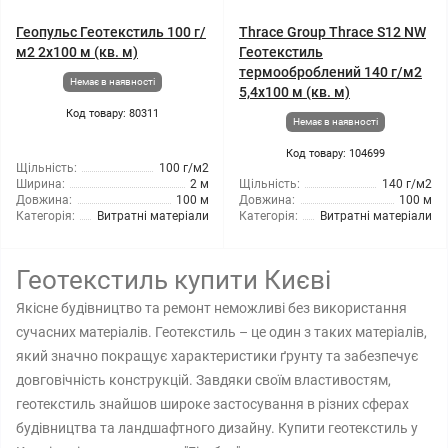
Геопульс Геотекстиль 100 г/
Thrace Group Thrace S12 NW
м2 2x100 м (кв. м)
Геотекстиль
термооброблений 140 г/м2
Немає в наявності
5,4x100 м (кв. м)
Код товару: 80311
Немає в наявності
Код товару: 104699
Щільність:
100 г/м2
Ширина:
2 м
Щільність:
140 г/м2
Довжина:
100 м
Довжина:
100 м
Категорія:
Витратні матеріали
Категорія:
Витратні матеріали
Геотекстиль купити Києві
Якісне будівництво та ремонт неможливі без використання
сучасних матеріалів. Геотекстиль – це один з таких матеріалів,
який значно покращує характеристики ґрунту та забезпечує
довговічність конструкцій. Завдяки своїм властивостям,
геотекстиль знайшов широке застосування в різних сферах
будівництва та ландшафтного дизайну. Купити геотекстиль у