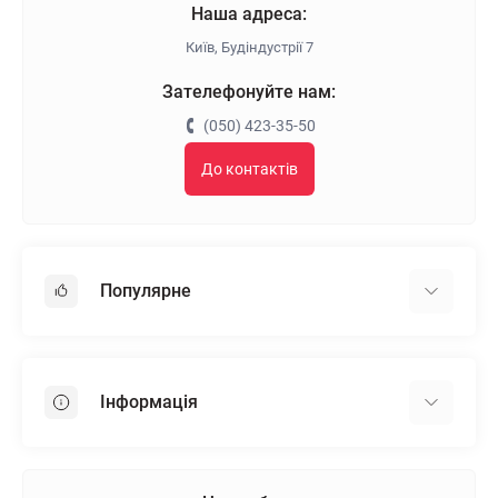
Наша адреса:
Київ, Будіндустрії 7
Зателефонуйте нам:
(050) 423-35-50
До контактів
Популярне
Гіпсокартон
OSB
Інформація
Пінопласт
Пінополістирол
Доставка
Мінеральна вата
Оплата