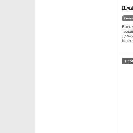
Підв
Немає 
Різнов
Товщи
Довжи
Катего
Про