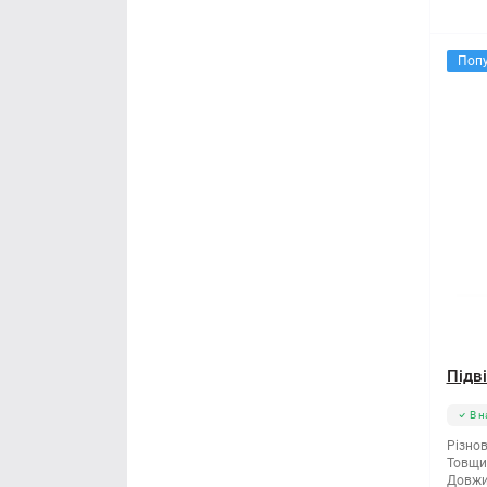
Поп
Підв
В н
Різнов
Товщи
Довжи