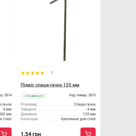
1
Підвіс спиця-гачок 125 мм
ру: 2814
Код товару: 2815
В наявності
-гачок
Різновид:
Спиця-гачок
4 мм
Товщина:
4 мм
000 мм
Довжина:
125 мм
я стелі
Категорія:
Кріплення для стелі
1.54 грн