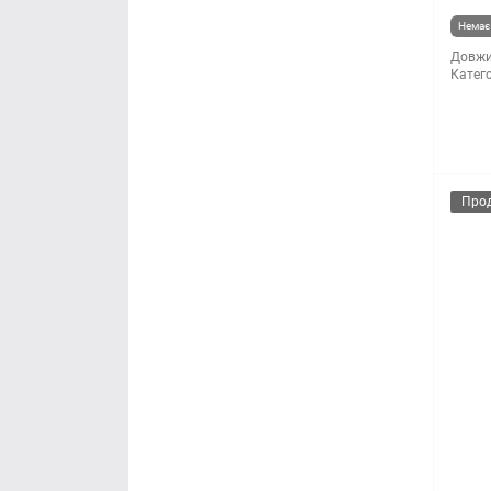
Немає 
Довжи
Катего
Про