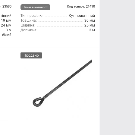
: 23580
Код товару: 21410
Немає в наявності
стінний
Тип профілю:
Кут пристінний
19 мм
Товщина:
30 мм
24 мм
Ширина:
25 мм
3 м
Довжина:
3 м
білий
Продано