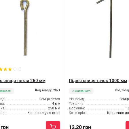
1
іс спиця-петля 250 мм
Підвіс спиця-гачок 1000 мм
Код товару: 2821
Код това
аявності
В наявності
ид:
Спиця-петля
Різновид:
Спиця
на:
4 мм
Товщина:
на:
250 мм
Довжина:
1
рія:
Кріплення для стелі
Категорія:
Кріплення дл
 грн
12.20 грн