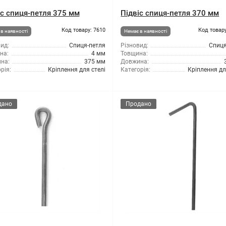
іс спиця-петля 375 мм
Підвіс спиця-петля 370 мм
Код товару: 7610
Код товару
в наявності
Немає в наявності
ид:
Спиця-петля
Різновид:
Спиця
на:
4 мм
Товщина:
на:
375 мм
Довжина:
рія:
Кріплення для стелі
Категорія:
Кріплення дл
дано
Продано