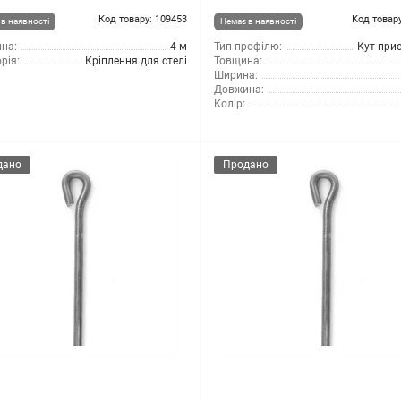
Код товару: 109453
Код товару
в наявності
Немає в наявності
на:
4 м
Тип профілю:
Кут при
рія:
Кріплення для стелі
Товщина:
Ширина:
Довжина:
Колір:
дано
Продано