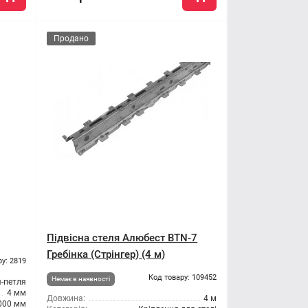
Продано
Підвісна стеля Алюбест BTN-7
Гребінка (Стрінгер) (4 м)
ру: 2819
Код товару: 109452
Немає в наявності
-петля
4 мм
Довжина:
4 м
000 мм