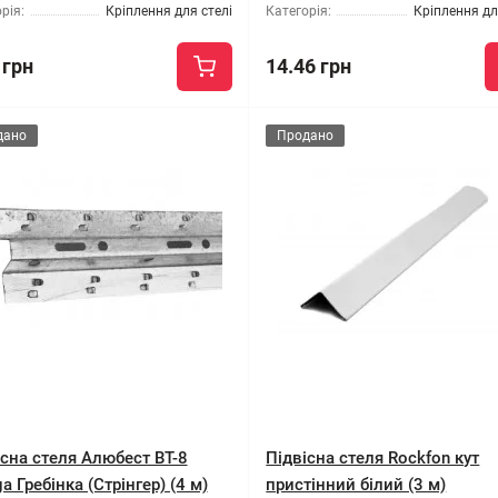
рія:
Кріплення для стелі
Категорія:
Кріплення дл
 грн
14.46 грн
дано
Продано
існа стеля Алюбест BT-8
Підвісна стеля Rockfon кут
 Гребінка (Стрінгер) (4 м)
пристінний білий (3 м)