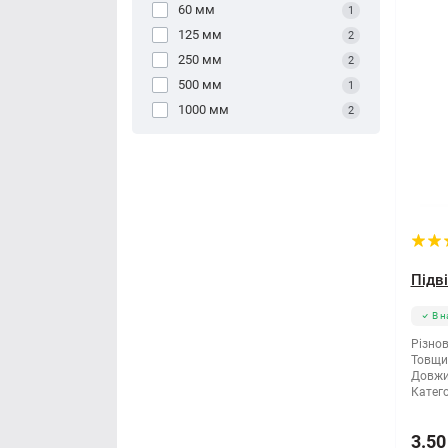
60 мм
1
125 мм
2
250 мм
2
500 мм
1
1000 мм
2
Підв
В н
Різнов
Товщи
Довжи
Катего
3.50