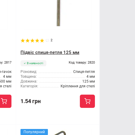
2
Підвіс спиця-петля 125 мм
ру: 2817
Код товару: 2820
В наявності
-гачок
Різновид:
Спиця-петля
4 мм
Товщина:
4 мм
500 мм
Довжина:
125 мм
я стелі
Категорія:
Кріплення для стелі
1.54 грн
Популярний