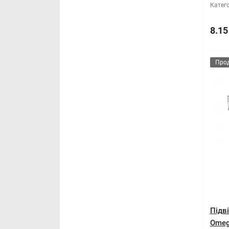
Катего
8.15
Про
Підв
Omega