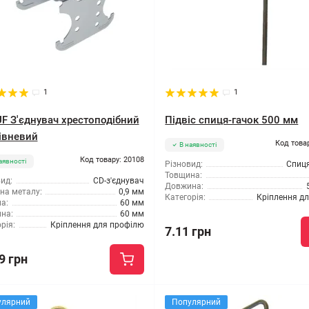
1
1
F З'єднувач хрестоподібний
Підвіс спиця-гачок 500 мм
івневий
Код това
В наявності
Код товару: 20108
аявності
Різновид:
Спиця
Товщина:
ид:
CD-з'єднувач
Довжина:
на металу:
0,9 мм
Категорія:
Кріплення дл
а:
60 мм
на:
60 мм
рія:
Кріплення для профілю
7.11 грн
9 грн
улярний
Популярний