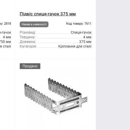
Підвіс спиця-гачок 375 мм
ру: 2818
Код товару: 7611
Немає в наявності
-гачок
Різновид:
Спиця-гачок
4 мм
Товщина:
4 мм
750 мм
Довжина:
375 мм
я стелі
Категорія:
Кріплення для стелі
Продано