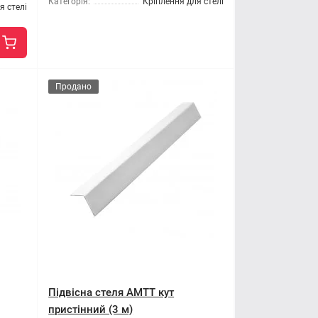
Категорія:
Кріплення для стелі
я стелі
Продано
Підвісна стеля AMTT кут
пристінний (3 м)