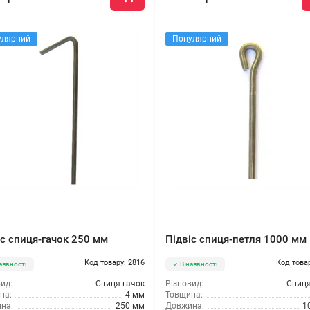
улярний
Популярний
іс спиця-гачок 250 мм
Підвіс спиця-петля 1000 мм
Код товару: 2816
Код това
аявності
В наявності
ид:
Спиця-гачок
Різновид:
Спиця
на:
4 мм
Товщина:
на:
250 мм
Довжина:
1