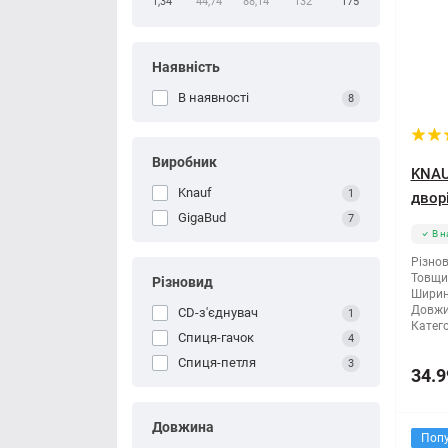
1,34
44,74
88,14
132
175
Наявність
В наявності
8
Виробник
KNAU
Knauf
1
двор
GigaBud
7
В н
Різнов
Товщи
Різновид
Ширин
Довжи
CD-з'єднувач
1
Катего
Спиця-гачок
4
Спиця-петля
3
34.9
Довжина
Поп