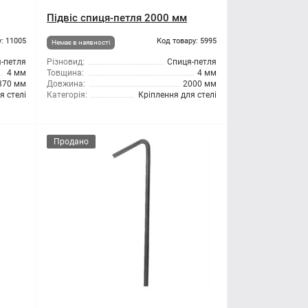
Підвіс спиця-петля 2000 мм
: 11005
Код товару: 5995
Немає в наявності
-петля
Різновид:
Спиця-петля
4 мм
Товщина:
4 мм
370 мм
Довжина:
2000 мм
я стелі
Категорія:
Кріплення для стелі
Продано