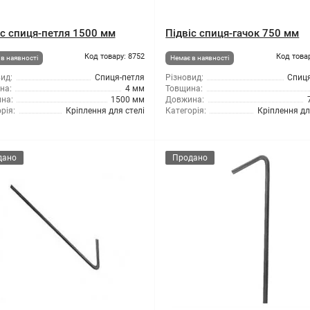
іс спиця-петля 1500 мм
Підвіс спиця-гачок 750 мм
Код товару: 8752
Код това
в наявності
Немає в наявності
ид:
Спиця-петля
Різновид:
Спиця
на:
4 мм
Товщина:
на:
1500 мм
Довжина:
рія:
Кріплення для стелі
Категорія:
Кріплення дл
дано
Продано