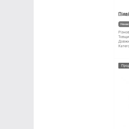
Підв
Немає 
Різнов
Товщи
Довжи
Катего
Про