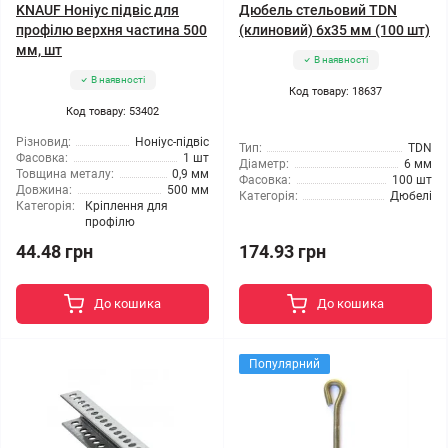
KNAUF Ноніус підвіс для
Дюбель стельовий TDN
профілю верхня частина 500
(клиновий) 6x35 мм (100 шт)
мм, шт
В наявності
В наявності
Код товару: 18637
Код товару: 53402
Різновид:
Ноніус-підвіс
Тип:
TDN
Фасовка:
1 шт
Діаметр:
6 мм
Товщина металу:
0,9 мм
Фасовка:
100 шт
Довжина:
500 мм
Категорія:
Дюбелі
Категорія:
Кріплення для
профілю
44.48 грн
174.93 грн
До кошика
До кошика
Популярний