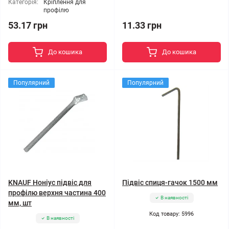
Категорія:
Кріплення для
профілю
53.17 грн
11.33 грн
До кошика
До кошика
Популярний
Популярний
KNAUF Ноніус підвіс для
Підвіс спиця-гачок 1500 мм
профілю верхня частина 400
В наявності
мм, шт
Код товару: 5996
В наявності