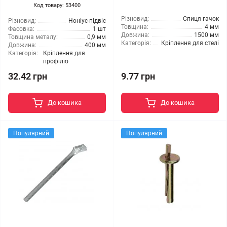
Код товару: 53400
Різновид:
Спиця-гачок
Різновид:
Ноніус-підвіс
Товщина:
4 мм
Фасовка:
1 шт
Довжина:
1500 мм
Товщина металу:
0,9 мм
Категорія:
Кріплення для стелі
Довжина:
400 мм
Категорія:
Кріплення для
профілю
32.42 грн
9.77 грн
До кошика
До кошика
Популярний
Популярний