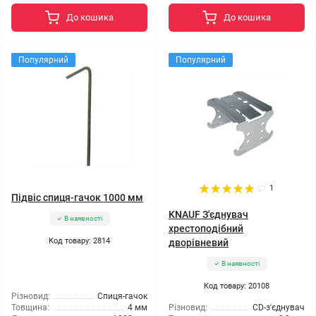
До кошика
До кошика
Популярний
Популярний
1
Підвіс спиця-гачок 1000 мм
KNAUF З'єднувач
В наявності
хрестоподібний
Код товару: 2814
дворівневий
В наявності
Код товару: 20108
Різновид:
Спиця-гачок
Товщина:
4 мм
Різновид:
CD-з'єднувач