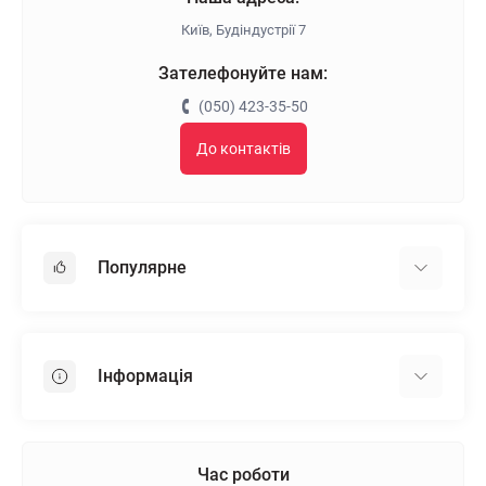
Київ, Будіндустрії 7
Зателефонуйте нам:
(050) 423-35-50
До контактів
Популярне
Гіпсокартон
OSB
Інформація
Пінопласт
Пінополістирол
Доставка
Мінеральна вата
Оплата
Час роботи
Клей для плитки