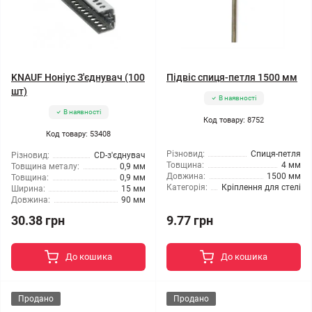
KNAUF Ноніус З'єднувач (100
Підвіс спиця-петля 1500 мм
шт)
В наявності
В наявності
Код товару: 8752
Код товару: 53408
Різновид:
Спиця-петля
Різновид:
CD-з'єднувач
Товщина:
4 мм
Товщина металу:
0,9 мм
Довжина:
1500 мм
Товщина:
0,9 мм
Категорія:
Кріплення для стелі
Ширина:
15 мм
Довжина:
90 мм
30.38 грн
9.77 грн
До кошика
До кошика
Продано
Продано