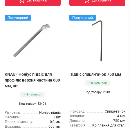
До кошика
До кошика
Популярний
Популярний
KNAUF Ноніус підвіс для
Підвіс спиця-гачок 750 мм
профілю верхня частина 600
В наявності
мм, шт
Код товару: 2818
В наявності
Код товару: 53401
Різновид:
Спиця-гачок
Різновид:
Ноніус-підвіс
Товщина:
4 мм
Фасовка:
1 шт
Довжина:
750 мм
Товщина металу:
0,9 мм
Категорія:
Кріплення для стелі
Довжина:
600 мм