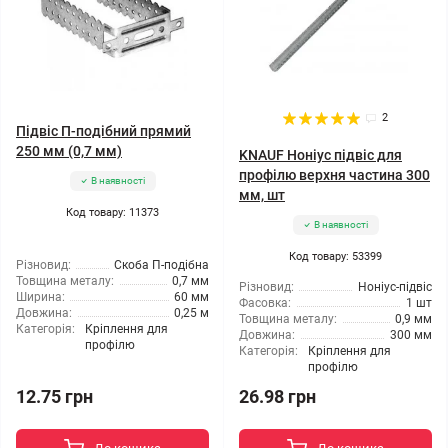
2
Підвіс П-подібний прямий
250 мм (0,7 мм)
KNAUF Ноніус підвіс для
профілю верхня частина 300
В наявності
мм, шт
Код товару: 11373
В наявності
Код товару: 53399
Різновид:
Скоба П-подібна
Товщина металу:
0,7 мм
Різновид:
Ноніус-підвіс
Ширина:
60 мм
Фасовка:
1 шт
Довжина:
0,25 м
Товщина металу:
0,9 мм
Категорія:
Кріплення для
Довжина:
300 мм
профілю
Категорія:
Кріплення для
профілю
12.75 грн
26.98 грн