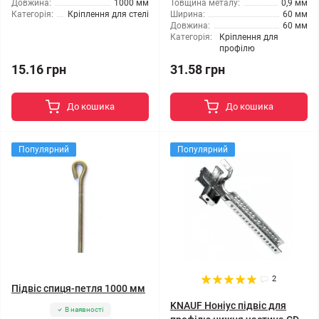
Довжина:
1000 мм
Товщина металу:
0,9 мм
Категорія:
Кріплення для стелі
Ширина:
60 мм
Довжина:
60 мм
Категорія:
Кріплення для
профілю
15.16 грн
31.58 грн
До кошика
До кошика
Популярний
Популярний
2
Підвіс спиця-петля 1000 мм
KNAUF Ноніус підвіс для
В наявності