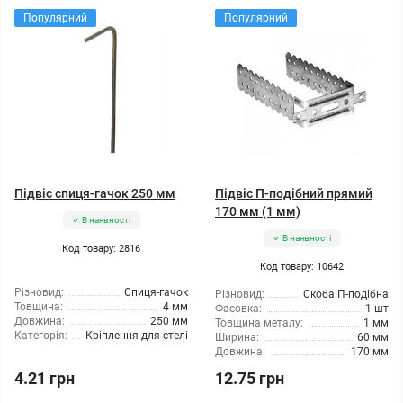
Популярний
Популярний
Підвіс спиця-гачок 250 мм
Підвіс П-подібний прямий
170 мм (1 мм)
В наявності
В наявності
Код товару: 2816
Код товару: 10642
Різновид:
Спиця-гачок
Різновид:
Скоба П-подібна
Товщина:
4 мм
Фасовка:
1 шт
Довжина:
250 мм
Товщина металу:
1 мм
Категорія:
Кріплення для стелі
Ширина:
60 мм
Довжина:
170 мм
4.21 грн
12.75 грн