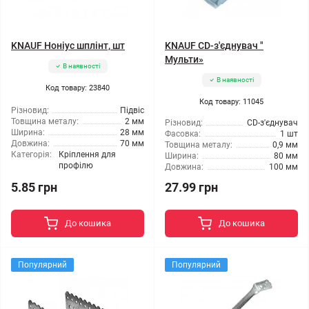
KNAUF Ноніус шплінт, шт
KNAUF CD-з'єднувач "
Мульти»
В наявності
В наявності
Код товару: 23840
Код товару: 11045
Різновид:
Підвіс
Товщина металу:
2 мм
Різновид:
CD-з'єднувач
Ширина:
28 мм
Фасовка:
1 шт
Довжина:
70 мм
Товщина металу:
0,9 мм
Категорія:
Кріплення для
Ширина:
80 мм
профілю
Довжина:
100 мм
5.85 грн
27.99 грн
До кошика
До кошика
Популярний
Популярний