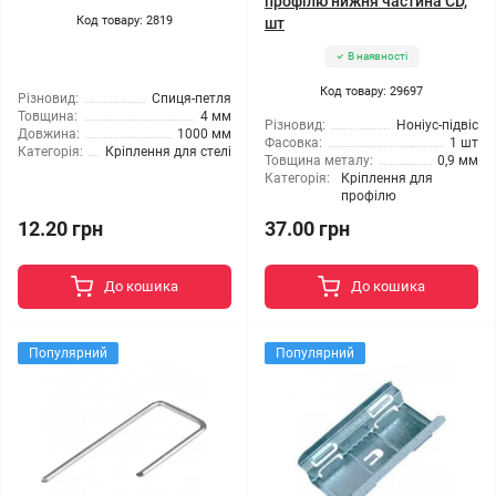
профілю нижня частина CD,
Код товару: 2819
шт
В наявності
Код товару: 29697
Різновид:
Спиця-петля
Товщина:
4 мм
Різновид:
Ноніус-підвіс
Довжина:
1000 мм
Фасовка:
1 шт
Категорія:
Кріплення для стелі
Товщина металу:
0,9 мм
Категорія:
Кріплення для
профілю
12.20 грн
37.00 грн
До кошика
До кошика
Популярний
Популярний