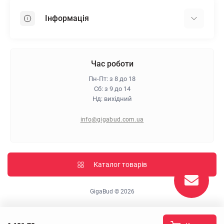
OSB
Інформація
Пінопласт
Пінополістирол
Доставка
Мінеральна вата
Оплата
Час роботи
Клей для плитки
Контакти
Пн-Пт: з 8 до 18
Гарантія та повернення
Сб: з 9 до 14
Нд: вихідний
Про магазин
Політика конфіденційності
info@gigabud.com.ua
Відгуки
Блог
Карта сайту
Каталог товарів
Виробники
GigaBud © 2026