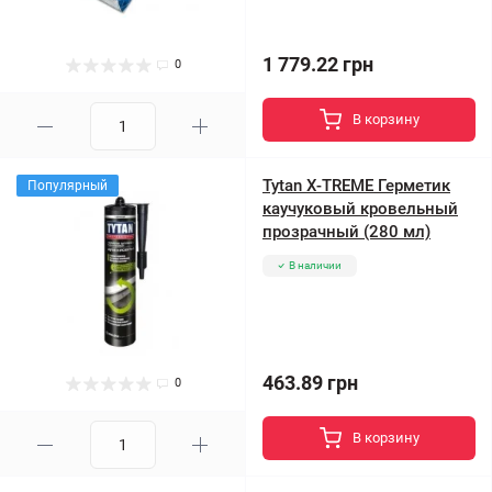
1 779.22 грн
0
В корзину
Tytan X-TREME Герметик
Популярный
каучуковый кровельный
прозрачный (280 мл)
В наличии
463.89 грн
0
В корзину