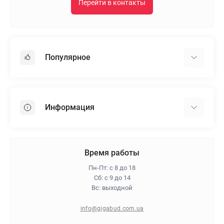
Перейти в контакты
Популярное
Гипсокартон
OSB
Информация
Пенопласт
Пенополистирол
Доставка
Минеральная вата
Оплата
Время работы
Клей для плитки
Контакты
Пн-Пт: с 8 до 18
Гарантия и возврат
Сб: с 9 до 14
Вс: выходной
Про магазин
Политика конфиденциальности
info@gigabud.com.ua
Отзывы