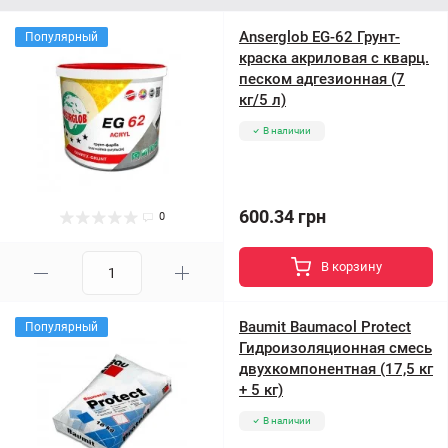
Anserglob EG-62 Грунт-
Популярный
краска акриловая с кварц.
песком адгезионная (7
кг/5 л)
В наличии
600.34 грн
0
В корзину
Baumit Baumacol Protect
Популярный
Гидроизоляционная смесь
двухкомпонентная (17,5 кг
+ 5 кг)
В наличии