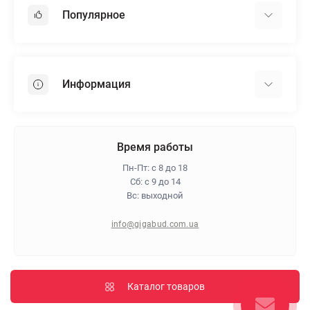
Популярное
Гипсокартон
OSB
Информация
Пенопласт
Пенополистирол
Доставка
Минеральная вата
Оплата
Время работы
Клей для плитки
Контакты
Пн-Пт: с 8 до 18
Гарантия и возврат
Сб: с 9 до 14
Вс: выходной
Про магазин
Политика конфиденциальности
info@gigabud.com.ua
Отзывы
Блог
Карта сайта
Каталог товаров
Производители