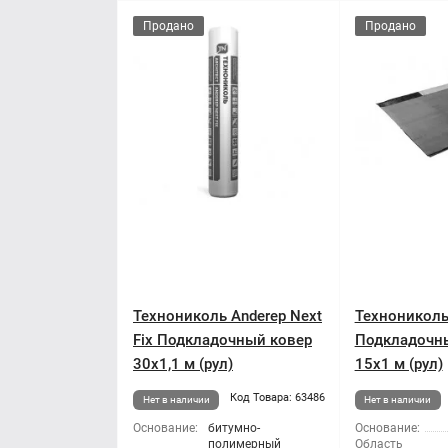
Продано
Продано
Технониколь Anderep Next
Технониколь
Fix Подкладочный ковер
Подкладочн
30x1,1 м (рул)
15x1 м (рул)
Код Товара: 63486
Нет в наличии
Нет в наличии
Основание:
битумно-
Основание:
полимерный
Область