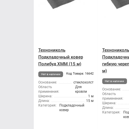
Технониколь
Техноникол
Подкладочный ковер
Подкладочны
Полибуд ХММ (15 м)
гибкую чере
м)
Код Товара: 16642
Нет в наличии
Нет в наличии
Основание:
стеклохолст
Область
Для
Основание:
применения:
кровли
Область
Ширина:
1 м
применения:
Длина:
15 м
Ширина:
Категория:
Подкладочный
Длина:
ковер
Категория:
По
ков