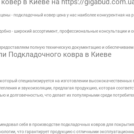
овер в Киеве на https://gigabud.com.u
цены - подкладочный ковер цена у нас наиболее конкурентная на 
удобно - широкий ассортимент, профессиональные консультации и о
 предоставляем полную техническую документацию и обеспечиваем
и Подкладочного ковра в Киеве
ь, который специализируется на изготовлении высококачественных
епления и звукоизоляции, предлагая продукцию, которая соответ
ю и долговечностью, что делает их популярными среди потребите
омендовал себя в производстве подкладочных ковров для покрыти
нологии, что гарантирует продукцию с отличными эксплуатацион