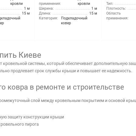
кровли
применения:
кровли
Тип:
1 м
Ширина:
1 м
Плотность:
15 м
Длина:
15 м
Область
дкладочный
Категория:
Подкладочный
применения:
ер
ковер
пить Киеве
т кровельной системы, который обеспечивает дополнительную за
льно продлевает срок службы крыши и повышает ее надежность.
о ковра в ремонте и строительстве
промежуточный слой между кровельным покрытием и основой кры
ную защиту конструкции крыши
ровельного пирога