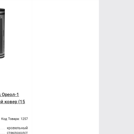
 Ореол-1
й ковер (15
Код Товара: 1257
кровельный
стеклохолст