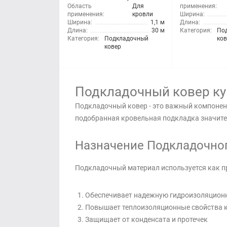
Область
Для
применения:
применения:
кровли
Ширина:
Ширина:
1,1 м
Длина:
Длина:
30 м
Категория:
По
Категория:
Подкладочный
ков
ковер
Подкладочный ковер ку
Подкладочный ковер - это важный компонен
подобранная кровельная подкладка значите
Назначение Подкладочног
Подкладочный материал используется как 
Обеспечивает надежную гидроизоляцион
Повышает теплоизоляционные свойства к
Защищает от конденсата и протечек