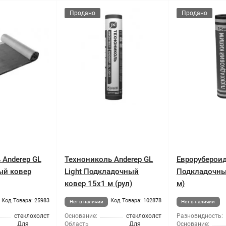
Продано
Продано
 Anderep GL
Технониколь Anderep GL
Еврорубероид
ый ковер
Light Подкладочный
Подкладочны
ковер 15x1 м (рул)
м)
Код Товара: 25983
Код Товара: 102878
Нет в наличии
Нет в наличии
стеклохолст
Основание:
стеклохолст
Разновидность:
Для
Область
Для
Основание: