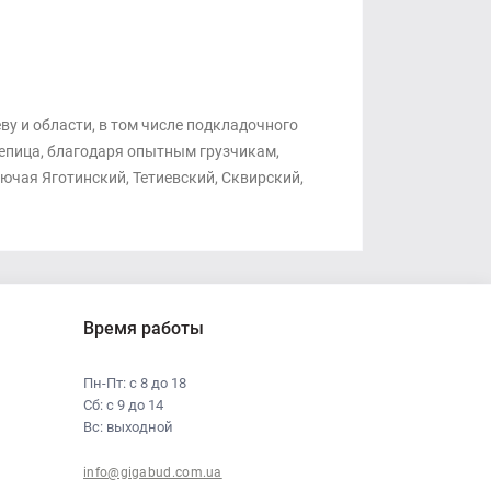
у и области, в том числе подкладочного
репица, благодаря опытным грузчикам,
ючая Яготинский, Тетиевский, Сквирский,
Время работы
Пн-Пт: с 8 до 18
Сб: с 9 до 14
Вс: выходной
info@gigabud.com.ua