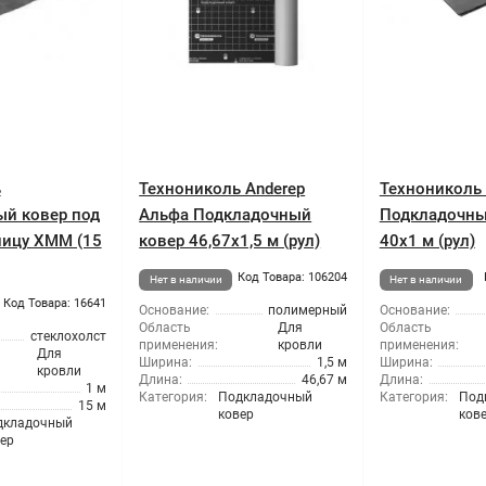
ь
Технониколь Anderep
Технониколь 
й ковер под
Альфа Подкладочный
Подкладочны
пицу ХММ (15
ковер 46,67x1,5 м (рул)
40x1 м (рул)
Код Товара: 106204
Нет в наличии
Нет в наличии
Код Товара: 16641
Основание:
полимерный
Основание:
Область
Для
Область
стеклохолст
применения:
кровли
применения:
Для
Ширина:
1,5 м
Ширина:
кровли
Длина:
46,67 м
Длина:
1 м
Категория:
Подкладочный
Категория:
Под
15 м
ковер
ков
дкладочный
ер