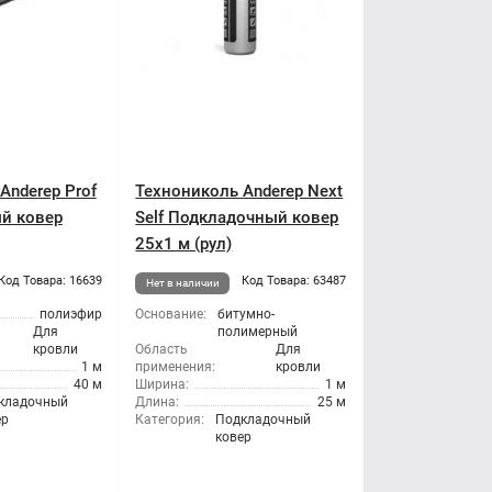
Anderep Prof
Технониколь Anderep Next
й ковер
Self Подкладочный ковер
25x1 м (рул)
Код Товара: 16639
Код Товара: 63487
Нет в наличии
полиэфир
Основание:
битумно-
Для
полимерный
кровли
Область
Для
1 м
применения:
кровли
40 м
Ширина:
1 м
кладочный
Длина:
25 м
ер
Категория:
Подкладочный
ковер