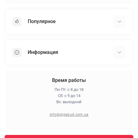
Популярное
Гипсокартон
OSB
Информация
Пенопласт
Пенополистирол
Доставка
Минеральная вата
Оплата
Время работы
Клей для плитки
Контакты
Пн-Пт: с 8 до 18
Гарантия и возврат
Сб: с 9 до 14
Вс: выходной
Про магазин
Политика конфиденциальности
info@gigabud.com.ua
Отзывы
Блог