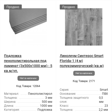
Продано
Продано
Подложка
Линолеум Синтерос Smart
пенополистирольная под
Florida-1 (4 м)
ламинат (3x500x1000 мм) - 5
полукоммерческий (кв.м)
кв.м/уп.
Нет в наличии
Нет в наличии
Код Товара: 2171
Код Товара: 12064
Серия:
Smart
Материал:
Пенополистирол
Основание:
ПВХ
Толщина:
3 мм
Толщина защитного
0,5
Ширина:
500 мм
слоя:
мм
Длина:
1000 мм
Класс:
23
Категория:
Подложка
Толщина:
2,2 мм