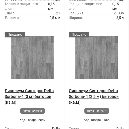
Толщина защитного
0,15
Толщина защитного
0,15
слоя:
мм
слоя:
мм
Класс:
21
Толщина:
2,5 мм
Толщина:
2,5 мм
Ширина:
3,5 м
Продано
Продано
Линолеум Синтерос Delta
Линолеум Синтерос Delta
Sorbona-4 (3 м) бытовой
Sorbona-4 (2,5 м) бытовой
(кв.м)
(кв.м)
Нет в наличии
Нет в наличии
Код Товара: 2089
Код Товара: 2088
Серия:
Delta
Серия:
Delta