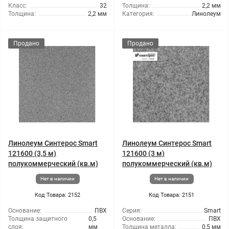
Класс:
32
Толщина:
2,2 мм
Толщина:
2,2 мм
Категория:
Линолеум
Продано
Продано
Линолеум Синтерос Smart
Линолеум Синтерос Smart
121600 (3,5 м)
121600 (3 м)
полукоммерческий (кв.м)
полукоммерческий (кв.м)
Нет в наличии
Нет в наличии
Код Товара: 2152
Код Товара: 2151
Основание:
ПВХ
Серия:
Smart
Толщина защитного
0,5
Основание:
ПВХ
слоя:
мм
Толщина металла:
0,5 мм