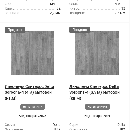
слоя:
мм
слоя:
мм
Класс:
32
Класс:
32
Толщина:
2,2 мм
Толщина:
2,2 мм
Продано
Продано
Линолеум Синтерос Delta
Линолеум Синтерос Delta
Sorbona-4 (4 м) бытовой
Sorbona-4 (3,5 м) бытовой
(кв.м)
(кв.м)
Нет в наличии
Нет в наличии
Код Товара: 73633
Код Товара: 2091
Серия:
Delta
Серия:
Delta
Основание:
ПВХ
Основание:
ПВХ