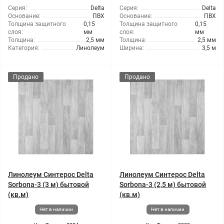
Серия:
Delta
Серия:
Delta
Основание:
ПВХ
Основание:
ПВХ
Толщина защитного
0,15
Толщина защитного
0,15
слоя:
мм
слоя:
мм
Толщина:
2,5 мм
Толщина:
2,5 мм
Категория:
Линолеум
Ширина:
3,5 м
Продано
Продано
Линолеум Синтерос Delta
Линолеум Синтерос Delta
Sorbona-3 (3 м) бытовой
Sorbona-3 (2,5 м) бытовой
(кв.м)
(кв.м)
Нет в наличии
Нет в наличии