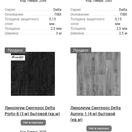
Код Товара: 2084
Код Товара: 2083
Серия:
Delta
Серия:
Delta
Основание:
ПВХ
Основание:
ПВХ
Толщина защитного
0,15
Толщина защитного
0,15
слоя:
мм
слоя:
мм
Толщина:
2,5 мм
Толщина:
2,5 мм
Ширина:
3 м
Ширина:
2,5 м
Продано
Продано
Линолеум Синтерос Delta
Линолеум Синтерос Delta
Porto-8 (3 м) бытовой (кв.м)
Aurora-1 (4 м) бытовой
(кв.м)
Нет в наличии
Нет в наличии
Код Товара: 2079