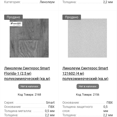
Категория:
Линолеум
Толщина:
2,2 мм
Продано
Продано
Линолеум Синтерос Smart
Линолеум Синтерос Smart
Florida-1 (2,5 м)
121602 (4 м)
полукоммерческий (кв.м)
полукоммерческий (кв.м)
Нет в наличии
Нет в наличии
Код Товара: 2168
Код Товара: 2156
Серия:
Smart
Основание:
ПВХ
Основание:
ПВХ
Толщина защитного
0,5
Толщина металла:
0,5 мм
слоя:
мм
Толщина:
2,2 мм
Толщина:
2,2 мм