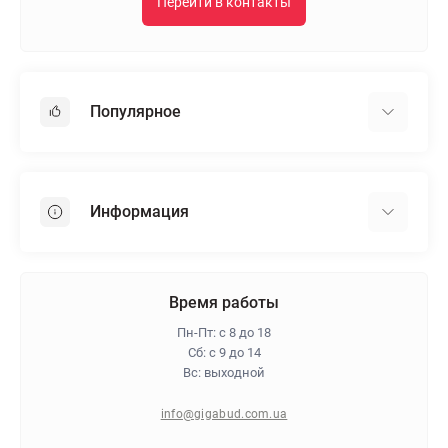
Перейти в контакты
Популярное
Гипсокартон
OSB
Информация
Пенопласт
Пенополистирол
Доставка
Минеральная вата
Оплата
Время работы
Клей для плитки
Контакты
Пн-Пт: с 8 до 18
Гарантия и возврат
Сб: с 9 до 14
Вс: выходной
Про магазин
Политика конфиденциальности
info@gigabud.com.ua
Отзывы