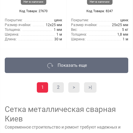
Нет в наличии
Нет в наличии
Код Товара: 27670
Код Товара: 8247
Покрытие:
цинк
Покрытие:
цинк
Размер ячейки:
12x25 мм
Размер ячейки:
25x25 мм
Толщина:
1 мм
Вес:
5 кг
Ширина:
1 м
Толщина:
1,8 мм
Длина:
30 м
Ширина:
1 м
Показать еще
1
2
>
>|
Сетка металлическая сварная
Киев
Современное строительство и ремонт требуют надежных и