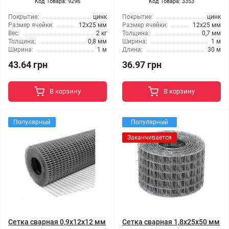
Код Товара: 9296
Код Товара: 3353
Покрытие:
цинк
Покрытие:
цинк
Размер ячейки:
12x25 мм
Размер ячейки:
12x25 мм
Вес:
2 кг
Толщина:
0,7 мм
Толщина:
0,8 мм
Ширина:
1 м
Ширина:
1 м
Длина:
30 м
43.64 грн
36.97 грн
В корзину
В корзину
Популярный
Популярный
Заканчивается
Сетка сварная 0,9x12x12 мм
Сетка сварная 1,8x25x50 мм