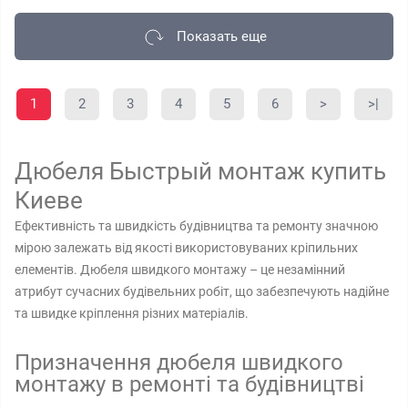
Показать еще
1
2
3
4
5
6
>
>|
Дюбеля Быстрый монтаж купить
Киеве
Ефективність та швидкість будівництва та ремонту значною
мірою залежать від якості використовуваних кріпильних
елементів. Дюбеля швидкого монтажу – це незамінний
атрибут сучасних будівельних робіт, що забезпечують надійне
та швидке кріплення різних матеріалів.
Призначення дюбеля швидкого
монтажу в ремонті та будівництві