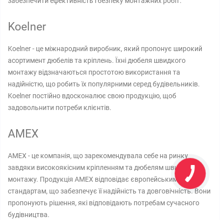
забезпечити ефективність і безпеку монтажних робіт.
Koelner
Koelner - це міжнародний виробник, який пропонує широкий
асортимент дюбелів та кріплень. Їхні дюбеля швидкого
монтажу відзначаються простотою використання та
надійністю, що робить їх популярними серед будівельників.
Koelner постійно вдосконалює свою продукцію, щоб
задовольнити потреби клієнтів.
AMEX
AMEX - це компанія, що зарекомендувала себе на ринку
завдяки високоякісним кріпленням та дюбелям швидкого
монтажу. Продукція AMEX відповідає європейським
стандартам, що забезпечує її надійність та довговічність. Вони
пропонують рішення, які відповідають потребам сучасного
будівництва.