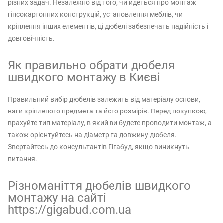
різних задач. Незалежно від того, чи йдеться про монтаж
гіпсокартонних конструкцій, установлення меблів, чи
кріплення інших елементів, ці дюбелі забезпечать надійність і
довговічність.
Як правильно обрати дюбеля
швидкого монтажу в Києві
Правильний вибір дюбелів залежить від матеріалу основи,
ваги кріпленого предмета та його розмірів. Перед покупкою,
врахуйте тип матеріалу, в який ви будете проводити монтаж, а
також орієнтуйтесь на діаметр та довжину дюбеля.
Звертайтесь до консультантів Гігабуд, якщо виникнуть
питання.
Різноманіття дюбелів швидкого
монтажу на сайті
https://gigabud.com.ua