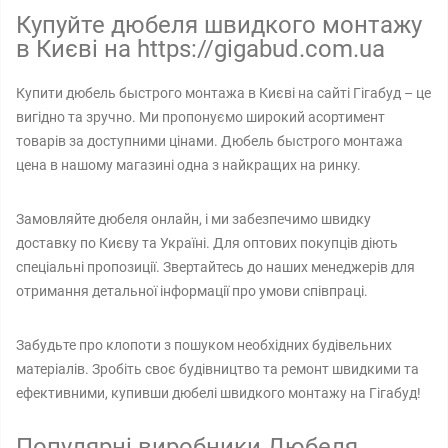
Купуйте дюбеля швидкого монтажу
в Києві на https://gigabud.com.ua
Купити дюбель быстрого монтажа в Києві на сайті Гігабуд – це
вигідно та зручно. Ми пропонуємо широкий асортимент
товарів за доступними цінами. Дюбель быстрого монтажа
цена в нашому магазині одна з найкращих на ринку.
Замовляйте дюбеля онлайн, і ми забезпечимо швидку
доставку по Києву та Україні. Для оптових покупців діють
спеціальні пропозиції. Звертайтесь до наших менеджерів для
отримання детальної інформації про умови співпраці.
Забудьте про клопоти з пошуком необхідних будівельних
матеріалів. Зробіть своє будівництво та ремонт швидкими та
ефективними, купивши дюбелі швидкого монтажу на Гігабуд!
Популярні виробники Дюбеля