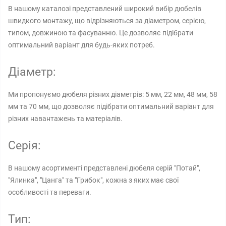
В нашому каталозі представлений широкий вибір дюбелів
швидкого монтажу, що відрізняються за діаметром, серією,
типом, довжиною та фасуванню. Це дозволяє підібрати
оптимальний варіант для будь-яких потреб.
Діаметр:
Ми пропонуємо дюбеля різних діаметрів: 5 мм, 22 мм, 48 мм, 58
мм та 70 мм, що дозволяє підібрати оптимальний варіант для
різних навантажень та матеріалів.
Серія:
В нашому асортименті представлені дюбеля серій "Потай",
"Ялинка", "Цанга" та "Грибок", кожна з яких має свої
особливості та переваги.
Тип: