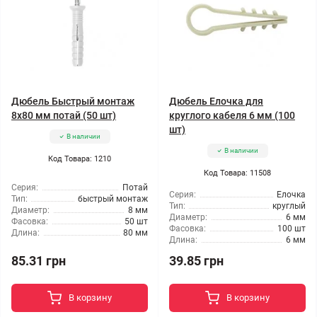
Дюбель Быстрый монтаж
Дюбель Елочка для
8x80 мм потай (50 шт)
круглого кабеля 6 мм (100
шт)
В наличии
В наличии
Код Товара: 1210
Код Товара: 11508
Серия:
Потай
Серия:
Елочка
Тип:
быстрый монтаж
Тип:
круглый
Диаметр:
8 мм
Диаметр:
6 мм
Фасовка:
50 шт
Фасовка:
100 шт
Длина:
80 мм
Длина:
6 мм
85.31 грн
39.85 грн
В корзину
В корзину