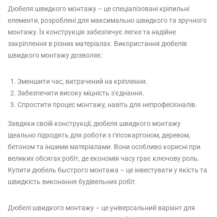
Дюбеля швидкого монтажу – це спеціалізовані кріпильні
елементи, розроблені для максимально швидкого та зручного
монтажу. Їх конструкція забезпечує легке та надійне
закріплення в різних матеріалах. Використання дюбелів
швидкого монтажу дозволяє:
Зменшити час, витрачений на кріплення.
Забезпечити високу міцність з'єднання.
Спростити процес монтажу, навіть для непрофесіоналів.
Завдяки своїй конструкції, дюбеля швидкого монтажу
ідеально підходять для роботи з гіпсокартоном, деревом,
бетоном та іншими матеріалами. Вони особливо корисні при
великих обсягах робіт, де економія часу грає ключову роль.
Купити дюбель быстрого монтажа – це інвестувати у якість та
швидкість виконання будівельних робіт.
Дюбелі швидкого монтажу – це універсальний варіант для