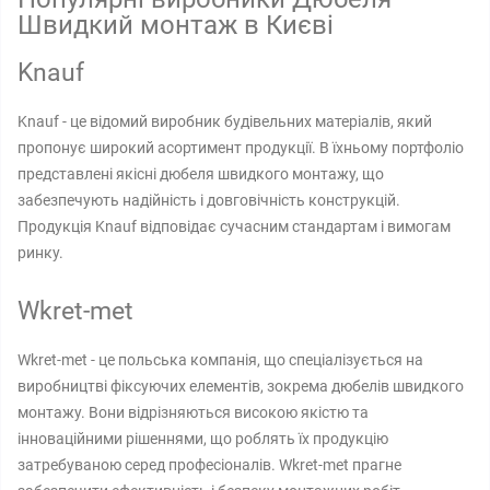
Швидкий монтаж в Києві
Knauf
Knauf - це відомий виробник будівельних матеріалів, який
пропонує широкий асортимент продукції. В їхньому портфоліо
представлені якісні дюбеля швидкого монтажу, що
забезпечують надійність і довговічність конструкцій.
Продукція Knauf відповідає сучасним стандартам і вимогам
ринку.
Wkret-met
Wkret-met - це польська компанія, що спеціалізується на
виробництві фіксуючих елементів, зокрема дюбелів швидкого
монтажу. Вони відрізняються високою якістю та
інноваційними рішеннями, що роблять їх продукцію
затребуваною серед професіоналів. Wkret-met прагне