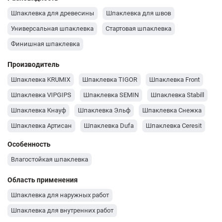
Шпаклевка для древесины
Шпаклевка для швов
Универсальная шпаклевка
Стартовая шпаклевка
Финишная шпаклевка
Производитель
Шпаклевка KRUMIX
Шпаклевка TIGOR
Шпаклевка Front
Шпаклевка VIPGIPS
Шпаклевка SEMIN
Шпаклевка Stabill
Шпаклевка Кнауф
Шпаклевка Эльф
Шпаклевка Снежка
Шпаклевка Артисан
Шпаклевка Dufa
Шпаклевка Ceresit
Шпаклевка Caparol
Шпаклевка Aygips
Особенность
Шпаклевка Anserglob
Влагостойкая шпаклевка
Область применения
Шпаклевка для наружных работ
Шпаклевка для внутренних работ