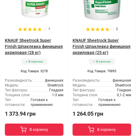
1
2
KNAUF Sheetrock Super
KNAUF Sheetrock Super
Finish Шпаклевка финишная
Finish Шпаклевка финишная
акриловая (28 кг)
акриловая (25 кг)
В наличии
В наличии
Код Товара: 5278
Код Товара: 79893
Разновидность:
финишная
Разновидность:
финишная
Модель:
Sheetrock
Модель:
Sheetrock
Тип фактуры:
Гладкая
Тип фактуры:
Гладкая
Толщина слоя:
1-3 мм
Толщина слоя:
0,1-2 мм
Тип
Готовая к
Тип
Готовая к
готовности:
применению
готовности:
применению
1 373.94 грн
1 264.05 грн
В корзину
В корзину