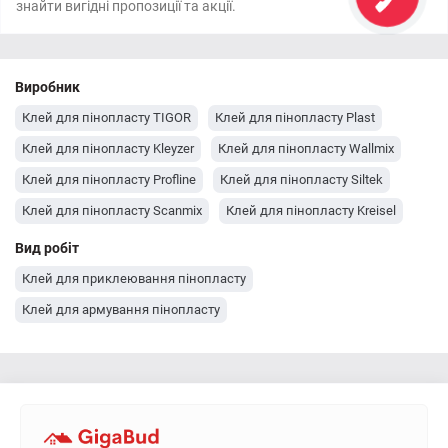
знайти вигідні пропозиції та акції.
Виробник
Клей для пінопласту TIGOR
Клей для пінопласту Plast
Клей для пінопласту Kleyzer
Клей для пінопласту Wallmix
Клей для пінопласту Profline
Клей для пінопласту Siltek
Клей для пінопласту Scanmix
Клей для пінопласту Kreisel
Клей для пінопласту Столит
Клей для пінопласту Полимин
Вид робіт
Клей для пінопласту Ceresit
Клей для пінопласту Baumit
Клей для приклеювання пінопласту
Клей для пінопласту Anserglob
Клей для армування пінопласту