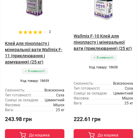
2
Wallmix F-10 Клей для
пінопласту і мінеральної
Клей для пінопласту і
вати (приклеювання) (25 кг)
мінеральної вати Wallmix F-
11 (приклеювання і
В наявності
армування) (25 кг)
Код товару: 18658
В наявності
Код товару: 18659
Сезонність:
Всесезонна
Тип готовності:
Суха
Сезонність:
Всесезонна
Суміші за складом:
Цементний
Тип готовності:
Суха
Фасовка:
Мішок
Суміші за складом:
Цементний
Вага:
25 кг
Фасовка:
Мішок
Вага:
25 кг
243.98 грн
222.61 грн
До кошика
До кошика