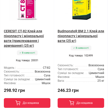
CERESIT CT-82 Клей для
BudmonsteR BM 2.1 Клей для
пінопласту і мінеральної
пінопласту і мінеральної
вати (приклеювання і
вати (25 кг)
армування) (25 кг)
В наявності
В наявності
Код товару: 102499
Код товару: 20031
Сезонність:
Всесезонна
Модель :
CT-82
Тип готовності:
Суха
Сезонність:
Всесезонна
Суміші за складом:
Цементний
Тип готовності:
Суха
Фасовка:
Мішок
Суміші за складом:
Цементний
Вага:
25 кг
Фасовка:
Мішок
298.92 грн
246.23 грн
До кошика
До кошика