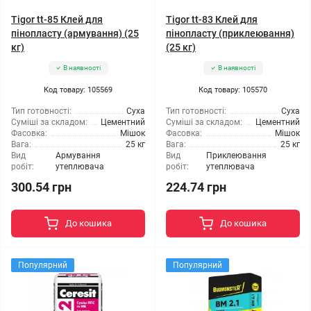
Tigor tt-85 Клей для
Tigor tt-83 Клей для
пінопласту (армування) (25
пінопласту (приклеювання)
кг)
(25 кг)
В наявності
В наявності
Код товару: 105569
Код товару: 105570
Тип готовності:
Суха
Тип готовності:
Суха
Суміші за складом:
Цементний
Суміші за складом:
Цементний
Фасовка:
Мішок
Фасовка:
Мішок
Вага:
25 кг
Вага:
25 кг
Вид
Армування
Вид
Приклеювання
робіт:
утеплювача
робіт:
утеплювача
300.54 грн
224.74 грн
До кошика
До кошика
Популярний
Популярний