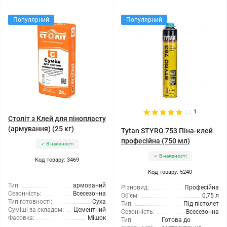
Популярний
Популярний
1
Століт з Клей для пінопласту
(армування) (25 кг)
Tytan STYRO 753 Піна-клей
професійна (750 мл)
В наявності
В наявності
Код товару: 3469
Код товару: 5240
Тип:
армований
Різновид:
Професійна
Сезонність:
Всесезонна
Об'єм:
0,75 л
Тип готовності:
Суха
Тип:
Під пістолет
Суміші за складом:
Цементний
Сезонність:
Всесезонна
Фасовка:
Мішок
Тип
Готова до