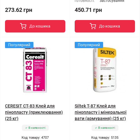
готовності:
застосування
273.62 грн
450.71 грн
До кошика
До кошика
Популярний
Популярний
CERESIT CT-83 Клей для
Siltek T-87 Клей для
пінопласту (приклеювання)
пінопласту і мінеральної
(25 кг)
вати (армування) (25 кг)
В наявності
В наявності
Код товару: 4707
Код товару: 5135