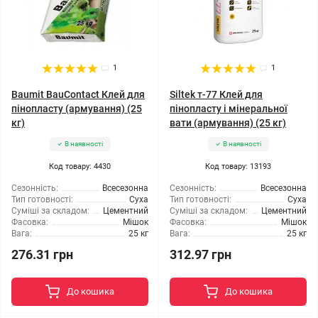
1
1
Baumit BauContact Клей для
Siltek т-77 Клей для
пінопласту (армування) (25
пінопласту і мінеральної
кг)
вати (армування) (25 кг)
В наявності
В наявності
Код товару: 4430
Код товару: 13193
Сезонність:
Всесезонна
Сезонність:
Всесезонна
Тип готовності:
Суха
Тип готовності:
Суха
Суміші за складом:
Цементний
Суміші за складом:
Цементний
Фасовка:
Мішок
Фасовка:
Мішок
Вага:
25 кг
Вага:
25 кг
276.31 грн
312.97 грн
До кошика
До кошика