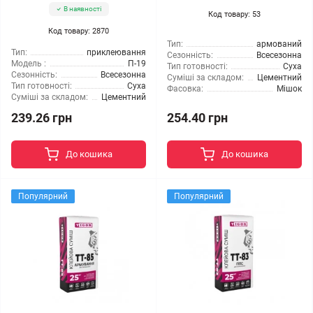
В наявності
Код товару: 53
Код товару: 2870
Тип:
армований
Тип:
приклеювання
Сезонність:
Всесезонна
Модель :
П-19
Тип готовності:
Суха
Сезонність:
Всесезонна
Суміші за складом:
Цементний
Тип готовності:
Суха
Фасовка:
Мішок
Суміші за складом:
Цементний
239.26 грн
254.40 грн
До кошика
До кошика
Популярний
Популярний