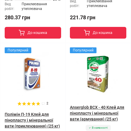
Вид
Приклеювання
Вид
Приклеювання
робіт:
утеплювача
робіт:
утеплювача
280.37 грн
221.78 грн
До кошика
До кошика
Популярний
Популярний
2
Anserglob BCX - 40 Клей для
пінопласту і мінеральної
Полімін П-19 Клей для
вати (армування) (25 кг)
пінопласту і мінеральної
вати (приклеювання) (25 кг)
В наявності