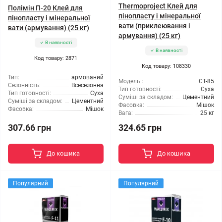
Thermoproject Клей для
Полімін П-20 Клей для
пінопласту і мінеральної
пінопласту і мінеральної
вати (приклеювання і
вати (армування) (25 кг)
армування) (25 кг)
В наявності
В наявності
Код товару: 2871
Код товару: 108330
Тип:
армований
Модель :
CT-85
Сезонність:
Всесезонна
Тип готовності:
Суха
Тип готовності:
Суха
Суміші за складом:
Цементний
Суміші за складом:
Цементний
Фасовка:
Мішок
Фасовка:
Мішок
Вага:
25 кг
307.66 грн
324.65 грн
До кошика
До кошика
Популярний
Популярний