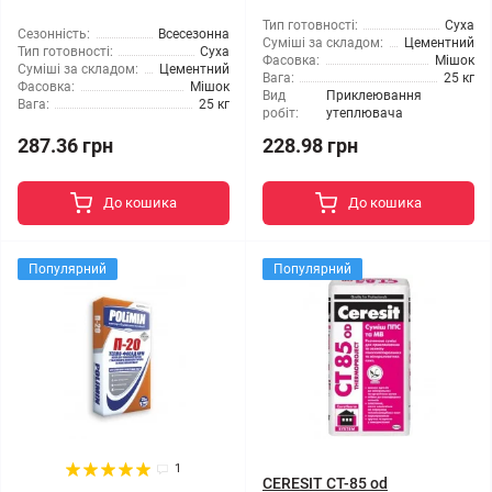
Тип готовності:
Суха
Сезонність:
Всесезонна
Суміші за складом:
Цементний
Тип готовності:
Суха
Фасовка:
Мішок
Суміші за складом:
Цементний
Вага:
25 кг
Фасовка:
Мішок
Вид
Приклеювання
Вага:
25 кг
робіт:
утеплювача
287.36 грн
228.98 грн
До кошика
До кошика
Популярний
Популярний
1
CERESIT CT-85 od