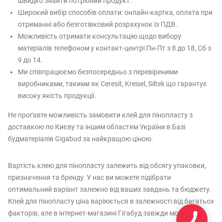
швидко знайти потрібний продукт.
Широкий вибір способів оплати: онлайн-картка, оплата при
отриманні або безготівковий розрахунок із ПДВ.
Можливість отримати консультацію щодо вибору
матеріалів телефоном у контакт-центрі Пн-Пт з 8 до 18, Сб з
9 до 14.
Ми співпрацюємо безпосередньо з перевіреними
виробниками, такими як Ceresit, Kreisel, Siltek що гарантує
високу якість продукції.
Не проґавте можливість замовити клей для пінопласту з
доставкою по Києву та іншим областям України в Базі
будматеріалів Gigabud за найкращою ціною.
Вартість клею для пінопласту залежить від обсягу упаковки,
призначення та бренду. У нас ви можете підібрати
оптимальний варіант залежно від ваших завдань та бюджету.
Клей для пінопласту ціна варіюється в залежності від багатьох
факторів, але в інтернет-магазині Гігабуд завжди можна