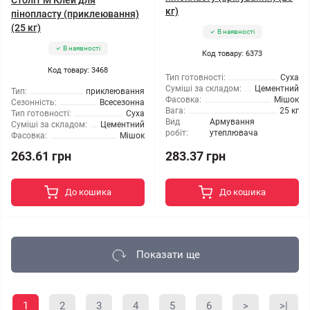
Століт М Клей для
кг)
пінопласту (приклеювання)
(25 кг)
В наявності
В наявності
Код товару: 6373
Код товару: 3468
Тип готовності:
Суха
Суміші за складом:
Цементний
Тип:
приклеювання
Фасовка:
Мішок
Сезонність:
Всесезонна
Вага:
25 кг
Тип готовності:
Суха
Вид
Армування
Суміші за складом:
Цементний
робіт:
утеплювача
Фасовка:
Мішок
263.61 грн
283.37 грн
До кошика
До кошика
Показати ще
1
2
3
4
5
6
>
>|