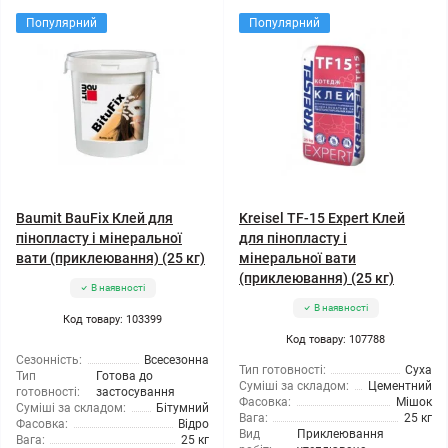
Популярний
Популярний
Baumit BauFix Клей для
Kreisel TF-15 Expert Клей
пінопласту і мінеральної
для пінопласту і
вати (приклеювання) (25 кг)
мінеральної вати
(приклеювання) (25 кг)
В наявності
В наявності
Код товару: 103399
Код товару: 107788
Сезонність:
Всесезонна
Тип готовності:
Суха
Тип
Готова до
Суміші за складом:
Цементний
готовності:
застосування
Фасовка:
Мішок
Суміші за складом:
Бітумний
Вага:
25 кг
Фасовка:
Відро
Вид
Приклеювання
Вага:
25 кг