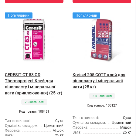
Популярний
Популярний
CERESIT CT-83 OD
Kreisel 205 СОТТ клей для
Thermoproject Клей для
пінопласту і мінеральної
пінопласту і мінеральної
вати (25 кг)
вати (приклеювання) (25 кг)
В наявності
В наявності
Код товару: 103127
Код товару: 108451
Тип готовності:
Суха
Тип готовності:
Суха
Суміші за складом:
Цементний
Суміші за складом:
Цементний
Фасовка:
Мішок
Фасовка:
Мішок
Вага:
25 кг
Вага:
25 кг