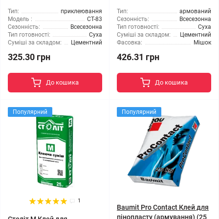
Тип:
приклеювання
Тип:
армований
Модель :
CT-83
Сезонність:
Всесезонна
Сезонність:
Всесезонна
Тип готовності:
Суха
Тип готовності:
Суха
Суміші за складом:
Цементний
Суміші за складом:
Цементний
Фасовка:
Мішок
325.30 грн
426.31 грн
До кошика
До кошика
Популярний
Популярний
1
Baumit Pro Contact Клей для
пінопласту (армування) (25