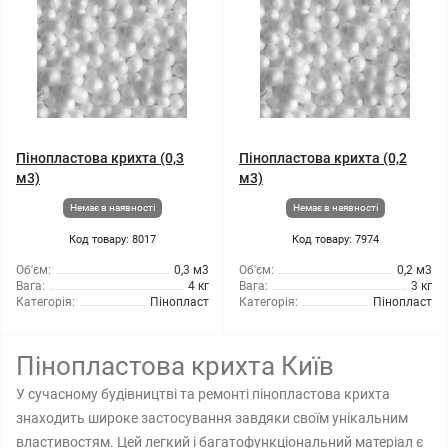
Пінопластова крихта (0,3
Пінопластова крихта (0,2
м3)
м3)
Немає в наявності
Немає в наявності
Код товару: 8017
Код товару: 7974
Об'єм:
0,3 м3
Об'єм:
0,2 м3
Вага:
4 кг
Вага:
3 кг
Категорія:
Пінопласт
Категорія:
Пінопласт
Пінопластова крихта Київ
У сучасному будівництві та ремонті пінопластова крихта
знаходить широке застосування завдяки своїм унікальним
властивостям. Цей легкий і багатофункціональний матеріал є