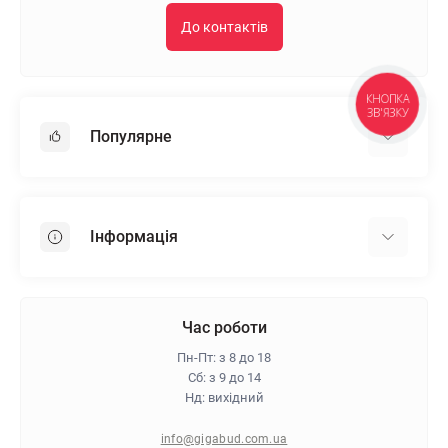
До контактів
КНОПКА
ЗВ'ЯЗКУ
Популярне
Гіпсокартон
OSB
Інформація
Пінопласт
Пінополістирол
Доставка
Мінеральна вата
Оплата
Час роботи
Клей для плитки
Контакти
Пн-Пт: з 8 до 18
Гарантія та повернення
Сб: з 9 до 14
Нд: вихідний
Про магазин
Політика конфіденційності
info@gigabud.com.ua