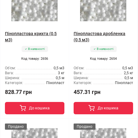
Пінопластова крихта (0,5
Пінопластова дробленка
м3)
(0,5 м3)
В наявності
В наявності
Код товару: 2656
Код товару: 2654
Об'єм:
0,5 м3
Об'єм:
0,5 м3
Вага:
3 кг
Вага:
2,5 кг
Ширина:
0,5 м
Ширина:
0,5 м
Категорія:
Пінопласт
Категорія:
Пінопласт
828.77 грн
457.31 грн
До кошика
До кошика
Продано
Продано