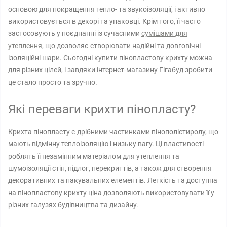
основою для покращення тепло- та звукоізоляції, і активно
використовується в декорі та упаковці. Крім того, її часто
застосовують у поєднанні із сучасними
сумішами для
утеплення
, що дозволяє створювати надійні та довговічні
ізоляційні шари. Сьогодні купити пінопластову крихту можна
для різних цілей, і завдяки інтернет-магазину Гігабуд зробити
це стало просто та зручно.
Які переваги крихти пінопласту?
Крихта пінопласту є дрібними частинками пінополістиролу, що
мають відмінну теплоізоляцію і низьку вагу. Ці властивості
роблять її незамінним матеріалом для утеплення та
шумоізоляції стін, підлог, перекриттів, а також для створення
декоративних та пакувальних елементів. Легкість та доступна
на пінопластову крихту ціна дозволяють використовувати її у
різних галузях будівництва та дизайну.