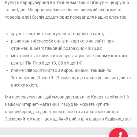
Купити євроруберойд в інтернет-магазині Гігабуд — це зручно
та вигідно. Ми пропонуємо не тільки широкий асортимент
товарів, але і безліч додаткових переваг для наших клієнтів:
зручні фільтри та сортування товарів на сайті;
різноманітні способи оплати: карткою на сайті, при
отриманні, безготівковий розрахунок із ПДВ;
можливість отримати консультацію телефоном у контакт-
центрі (Пн-Пт з 8 до 18, Сб з 9 до 14);
пряме співробітництво з виробниками, такими як
Техноніколь, Ореол-1 і Промізол, що гарантує низькі ціни та
високу якість.
Ми пропонуємо вигідні умови доставки по Києву та області. У
нашому інтернет-магазині Гігабуд ви можете купити
євроруберойд за доступною ціною та з гарантією якості.
Замовляйте у нас – це надійний вибір для вашого будівництва!