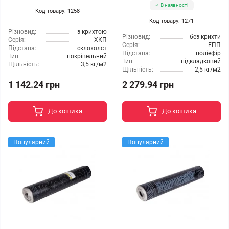
В наявності
Код товару: 1258
Код товару: 1271
Різновид:
з крихтою
Різновид:
без крихти
Серія:
ХКП
Серія:
ЕПП
Підстава:
склохолст
Підстава:
поліефір
Тип:
покрівельний
Тип:
підкладковий
Щільність:
3,5 кг/м2
Щільність:
2,5 кг/м2
1 142.24 грн
2 279.94 грн
До кошика
До кошика
Популярний
Популярний