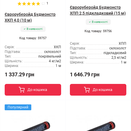
1
Євроруберойд Будмонстр
ХПП 2,5 підкладковий (15 м)
Євроруберойд Будмонстр
ХКП 4,0 (10 м)
В наявності
В наявності
Код товару: 59756
Код товару: 59757
Серія:
ХПП
Серія:
ХКП
Підстава:
склохолст
Підстава:
склохолст
Тип:
підкладковий
Тип:
покрівельний
Щільність:
2,5 кг/м2
Щільність:
4 кг/м2
Ширина:
1 м
Ширина:
1 м
1 337.29 грн
1 646.79 грн
До кошика
До кошика
Популярний