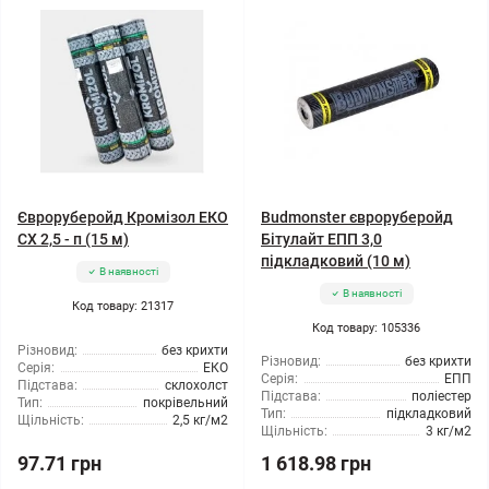
Євроруберойд Кромізол ЕКО
Budmonster євроруберойд
СХ 2,5 - п (15 м)
Бітулайт ЕПП 3,0
підкладковий (10 м)
В наявності
В наявності
Код товару: 21317
Код товару: 105336
Різновид:
без крихти
Різновид:
без крихти
Серія:
ЕКО
Серія:
ЕПП
Підстава:
склохолст
Підстава:
поліестер
Тип:
покрівельний
Тип:
підкладковий
Щільність:
2,5 кг/м2
Щільність:
3 кг/м2
97.71 грн
1 618.98 грн