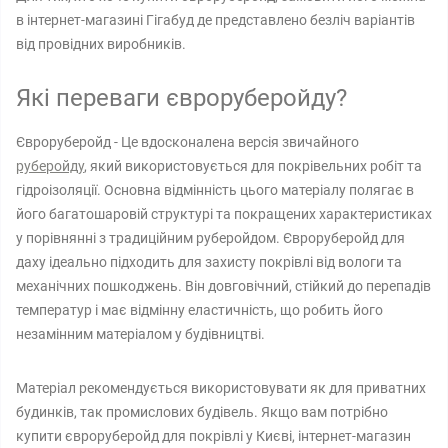
в інтернет-магазині Гігабуд де представлено безліч варіантів
від провідних виробників.
Які переваги євроруберойду?
Євроруберойд - Це вдосконалена версія звичайного
руберойду
, який використовується для покрівельних робіт та
гідроізоляції. Основна відмінність цього матеріалу полягає в
його багатошаровій структурі та покращених характеристиках
у порівнянні з традиційним руберойдом. Євроруберойд для
даху ідеально підходить для захисту покрівлі від вологи та
механічних пошкоджень. Він довговічний, стійкий до перепадів
температур і має відмінну еластичність, що робить його
незамінним матеріалом у будівництві.
Матеріал рекомендується використовувати як для приватних
будинків, так промислових будівель. Якщо вам потрібно
купити євроруберойд для покрівлі у Києві, інтернет-магазин