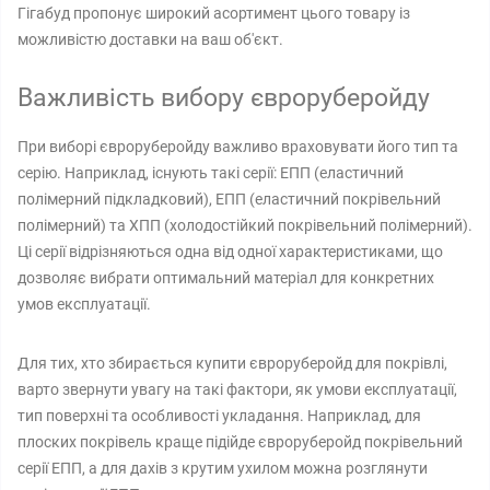
Гігабуд пропонує широкий асортимент цього товару із
можливістю доставки на ваш об'єкт.
Важливість вибору євроруберойду
При виборі євроруберойду важливо враховувати його тип та
серію. Наприклад, існують такі серії: ЕПП (еластичний
полімерний підкладковий), ЕПП (еластичний покрівельний
полімерний) та ХПП (холодостійкий покрівельний полімерний).
Ці серії відрізняються одна від одної характеристиками, що
дозволяє вибрати оптимальний матеріал для конкретних
умов експлуатації.
Для тих, хто збирається купити євроруберойд для покрівлі,
варто звернути увагу на такі фактори, як умови експлуатації,
тип поверхні та особливості укладання. Наприклад, для
плоских покрівель краще підійде євроруберойд покрівельний
серії ЕПП, а для дахів з крутим ухилом можна розглянути