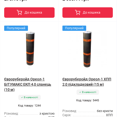
До кошика
До кошика
Популярний
Популярний
Євроруберойд Ореол-1
Євроруберойд Ореол-1 ХПП
БІТУМАКС ЕКП 4,0 сланець
2,0 підкладковий (15 м)
(10 м)
В наявності
В наявності
Код товару: 5445
Код товару: 1244
Різновид:
без крихти
Різновид:
з крихтою
Серія:
ХПП