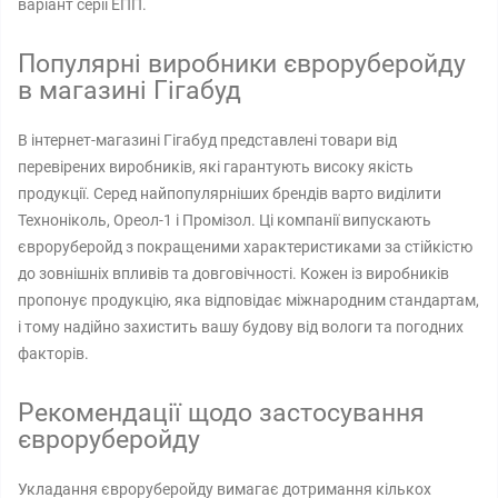
варіант серії ЕПП.
Популярні виробники євроруберойду
в магазині Гігабуд
В інтернет-магазині Гігабуд представлені товари від
перевірених виробників, які гарантують високу якість
продукції. Серед найпопулярніших брендів варто виділити
Техноніколь, Ореол-1 і Промізол. Ці компанії випускають
євроруберойд з покращеними характеристиками за стійкістю
до зовнішніх впливів та довговічності. Кожен із виробників
пропонує продукцію, яка відповідає міжнародним стандартам,
і тому надійно захистить вашу будову від вологи та погодних
факторів.
Рекомендації щодо застосування
євроруберойду
Укладання євроруберойду вимагає дотримання кількох