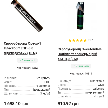
1
Євроруберойд Ореол-1
Пластобіт ЕПП-3,0
Євроруберойд Sweetondale
підкладковий (10 м)
Поліпласт сланець сірий
ХКП 4,0 (9 м)
В наявності
В наявності
Код товару: 1252
Код товару: 10519
Різновид:
без крихти
Різновид:
з крихтою
Серія:
ЕПП
Серія:
ХКП
Підстава:
склохолст
Підстава:
поліестер
Тип:
підкладковий
Тип:
покрівельний
Щільність:
3 кг/м2
Щільність:
4 кг/м2
1 698.10 грн
910.92 грн