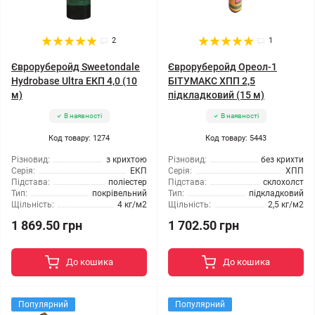
2
1
Євроруберойд Sweetondale
Євроруберойд Ореол-1
Hydrobase Ultra ЕКП 4,0 (10
БІТУМАКС ХПП 2,5
м)
підкладковий (15 м)
В наявності
В наявності
Код товару: 1274
Код товару: 5443
Різновид:
з крихтою
Різновид:
без крихти
Серія:
ЕКП
Серія:
ХПП
Підстава:
поліестер
Підстава:
склохолст
Тип:
покрівельний
Тип:
підкладковий
Щільність:
4 кг/м2
Щільність:
2,5 кг/м2
1 869.50 грн
1 702.50 грн
До кошика
До кошика
Популярний
Популярний