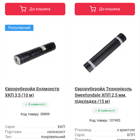
До кошика
До кошика
Популярний
Євроруберойд Будмонстр
Євроруберойд Техноніколь
ХКП 3,5 (10 м)
Sweetondale ХПП 2,5 мм,
підкладка (15 м)
В наявності
В наявності
Код товару: 59899
Код товару: 107453
Серія:
ХКП
Різновид:
з крихтою
Підстава:
склохолст
Серія:
ХПП
Тип:
покрівельний