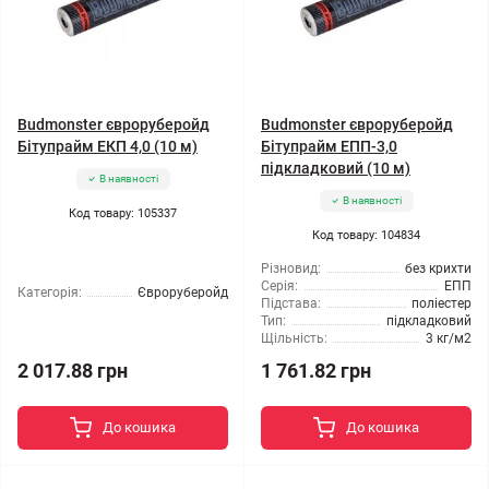
Budmonster євроруберойд
Budmonster євроруберойд
Бітупрайм ЕКП 4,0 (10 м)
Бітупрайм ЕПП-3,0
підкладковий (10 м)
В наявності
В наявності
Код товару: 105337
Код товару: 104834
Різновид:
без крихти
Серія:
ЕПП
Категорія:
Євроруберойд
Підстава:
поліестер
Тип:
підкладковий
Щільність:
3 кг/м2
2 017.88 грн
1 761.82 грн
До кошика
До кошика