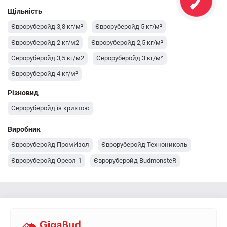
Щільність
Євроруберойд 3,8 кг/м²
Євроруберойд 5 кг/м²
Євроруберойд 2 кг/м2
Євроруберойд 2,5 кг/м²
Євроруберойд 3,5 кг/м2
Євроруберойд 3 кг/м²
Євроруберойд 4 кг/м²
Різновид
Євроруберойд із крихтою
Виробник
Євроруберойд ПромИзол
Євроруберойд Технониколь
Євроруберойд Ореол-1
Євроруберойд BudmonsteR