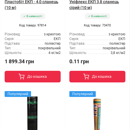
Пластобіт ЕКП - 4,0 сланець
Уніфлекс ЕКП 3,8 сланець
(10 м)
сірий (10 м)
В наявності
В наявності
Код товару: 97814
Код товару: 73470
Різновид:
з крихтою
Різновид:
з крихтою
Серія:
ЕКП
Серія:
ЕКП
Підстава:
поліестер
Підстава:
поліестер
Тип:
покрівельний
Тип:
покрівельний
Щільність:
4 кг/м2
Щільність:
3,8 кг/м2
1 899.34 грн
0.11 грн
До кошика
До кошика
Популярний
Популярний