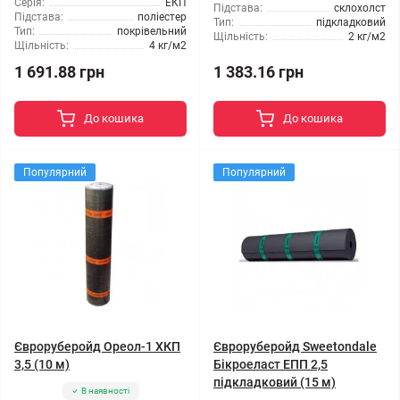
Серія:
ЕКП
Підстава:
склохолст
Підстава:
поліестер
Тип:
підкладковий
Тип:
покрівельний
Щільність:
2 кг/м2
Щільність:
4 кг/м2
1 691.88 грн
1 383.16 грн
До кошика
До кошика
Популярний
Популярний
Євроруберойд Ореол-1 ХКП
Євроруберойд Sweetondale
3,5 (10 м)
Бікроеласт ЕПП 2,5
підкладковий (15 м)
В наявності