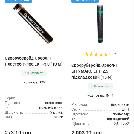
2
Євроруберойд Ореол-1
Пластобіт-про ЕКП-5,0 (10 м)
Євроруберойд Ореол-1
БІТУМАКС ЕПП 2,5
В наявності
підкладковий (15 м)
Код товару: 1254
В наявності
Код товару: 5444
Серія:
ЕКП
Підстава:
склохолст
Різновид:
без крихти
Тип:
покрівельний
Серія:
ЕПП
Щільність:
5 кг/м2
Підстава:
поліестер
Вага:
30 кг
Тип:
підкладковий
Щільність:
2,5 кг/м2
273.10 грн
2 003.11 грн