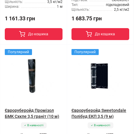
Підстава:
склохолст
Щільність:
3,5 кг/м2
Тип:
підкладковий
Ширина:
1 м
Щільність:
2,5 кг/м2
1 161.33 грн
1 683.75 грн
До кошика
До кошика
Популярний
Популярний
Євроруберойд Промізол
Євроруберойд Sweetondale
БМК Схкпе 3,5 граніт (10 м)
Полібуд ЕКП 3,5 (9 м)
В наявності
В наявності