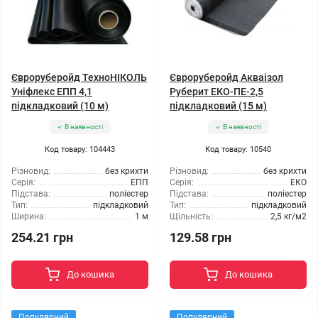
Євроруберойд ТехноНІКОЛЬ
Євроруберойд Акваізол
Уніфлекс ЕПП 4,1
Руберит ЕКО-ПЕ-2,5
підкладковий (10 м)
підкладковий (15 м)
В наявності
В наявності
Код товару: 104443
Код товару: 10540
Різновид:
без крихти
Різновид:
без крихти
Серія:
ЕПП
Серія:
ЕКО
Підстава:
поліестер
Підстава:
поліестер
Тип:
підкладковий
Тип:
підкладковий
Ширина:
1 м
Щільність:
2,5 кг/м2
254.21 грн
129.58 грн
До кошика
До кошика
Популярний
Популярний