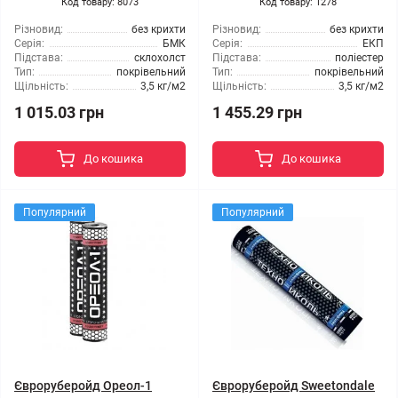
Код товару: 8073
Код товару: 1278
Різновид:
без крихти
Різновид:
без крихти
Серія:
БМК
Серія:
ЕКП
Підстава:
склохолст
Підстава:
поліестер
Тип:
покрівельний
Тип:
покрівельний
Щільність:
3,5 кг/м2
Щільність:
3,5 кг/м2
1 015.03 грн
1 455.29 грн
До кошика
До кошика
Популярний
Популярний
Євроруберойд Ореол-1
Євроруберойд Sweetondale