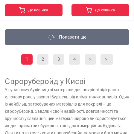
До кошика
До кошика
Показати ще
1
2
3
4
>
>|
Євроруберойд у Києві
У сучасному будівництві матеріали для покрівлі відіграють
ключову роль у захисті будівель від кліматичних впливів. Один
із найбільш затребуваних матеріалів для покрівлі – це
євроруберойд. Завдяки своїй надійності, довговічності та
зручності укладання, цей матеріал широко використовується
як для приватних будинків, так і для комерційних будівель.
Для тих, хто хоче купити євроруберойд, замовити його можна