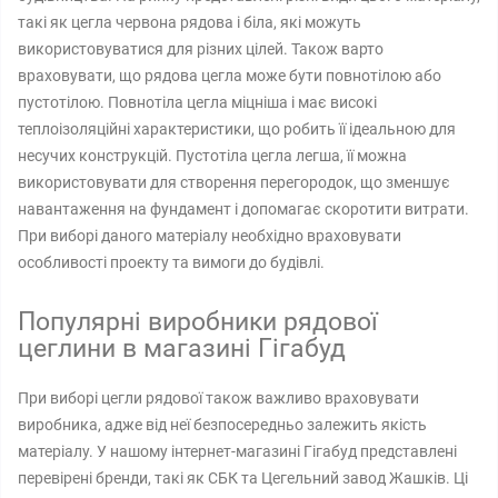
такі як цегла червона рядова і біла, які можуть
використовуватися для різних цілей. Також варто
враховувати, що рядова цегла може бути повнотілою або
пустотілою. Повнотіла цегла міцніша і має високі
теплоізоляційні характеристики, що робить її ідеальною для
несучих конструкцій. Пустотіла цегла легша, її можна
використовувати для створення перегородок, що зменшує
навантаження на фундамент і допомагає скоротити витрати.
При виборі даного матеріалу необхідно враховувати
особливості проекту та вимоги до будівлі.
Популярні виробники рядової
цеглини в магазині Гігабуд
При виборі цегли рядової також важливо враховувати
виробника, адже від неї безпосередньо залежить якість
матеріалу. У нашому інтернет-магазині Гігабуд представлені
перевірені бренди, такі як СБК та Цегельний завод Жашків. Ці