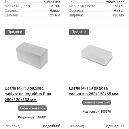
Тип:
силікатна
Тип:
керамічний
Марка міцності:
М-200
Марка міцності:
М-150
Фасовка:
Навал
Фасовка:
Навал
Ширина:
125 мм
Ширина:
120 мм
Продано
Продано
Цегла М-150 рядова
Цегла М-150 рядова
силікатна подвійна Біла
силікатна 250х120х65 мм
250х120х138 мм
Немає в наявності
Немає в наявності
Код товару: 105878
Код товару: 104481
Різновид:
подвійний
Різновид:
одинарний