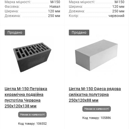
Марка міцності:
М-150
Марка міцності:
М-150
Фасовка:
Навал
Ширина:
120 мм
Ширина:
120 мм
Довжина:
250 мм
Довжина:
250 мм
Колір:
червоний
Продано
Продано
Цегла М-150 Петрівка
Цегла М-150 Одеса рядова
керамічна подвійна
силікатна полуторна
пустотіла Червона
250x120x88 мм
250х120х138 мм
Немає в наявності
Немає в наявності
Код товару: 105886
Код товару: 106552