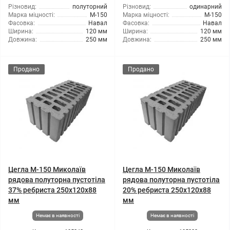
Різновид:
полуторний
Різновид:
одинарний
Марка міцності:
М-150
Марка міцності:
М-150
Фасовка:
Навал
Фасовка:
Навал
Ширина:
120 мм
Ширина:
120 мм
Довжина:
250 мм
Довжина:
250 мм
Продано
Продано
Цегла М-150 Миколаїв
Цегла М-150 Миколаїв
рядова полуторна пустотіла
рядова полуторна пустотіла
37% ребриста 250х120х88
20% ребриста 250х120х88
мм
мм
Немає в наявності
Немає в наявності