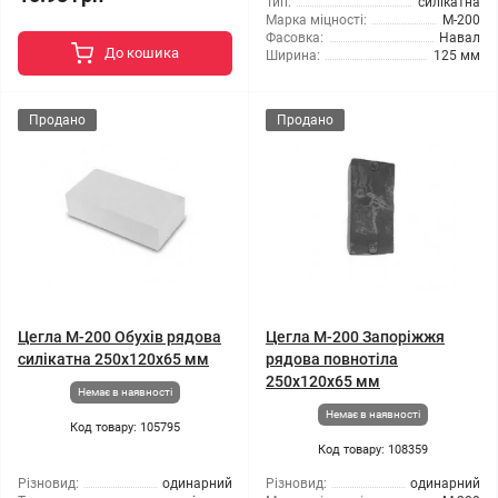
Тип:
силікатна
Марка міцності:
М-200
Фасовка:
Навал
До кошика
Ширина:
125 мм
Продано
Продано
Цегла М-200 Обухів рядова
Цегла М-200 Запоріжжя
силікатна 250х120х65 мм
рядова повнотіла
250х120х65 мм
Немає в наявності
Немає в наявності
Код товару: 105795
Код товару: 108359
Різновид:
одинарний
Різновид:
одинарний