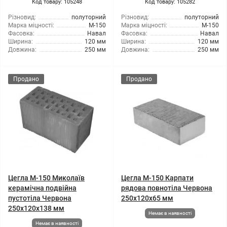
Код товару: 105248
Код товару: 105282
Різновид:
полуторний
Різновид:
полуторний
Марка міцності:
М-150
Марка міцності:
М-150
Фасовка:
Навал
Фасовка:
Навал
Ширина:
120 мм
Ширина:
120 мм
Довжина:
250 мм
Довжина:
250 мм
Продано
Продано
Цегла М-150 Миколаїв
Цегла М-150 Карпати
керамічна подвійна
рядова повнотіла Червона
пустотіла Червона
250х120х65 мм
250х120х138 мм
Немає в наявності
Немає в наявності