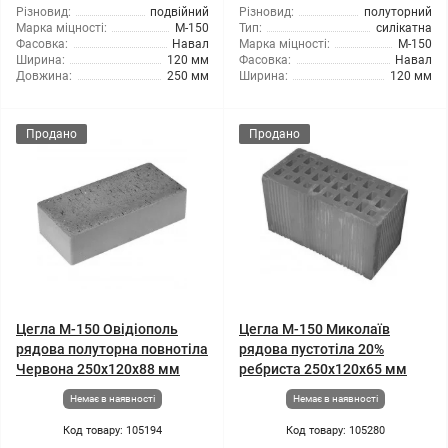
Різновид:
подвійний
Різновид:
полуторний
Марка міцності:
М-150
Тип:
силікатна
Фасовка:
Навал
Марка міцності:
М-150
Ширина:
120 мм
Фасовка:
Навал
Довжина:
250 мм
Ширина:
120 мм
Продано
Продано
Цегла М-150 Овідіополь
Цегла М-150 Миколаїв
рядова полуторна повнотіла
рядова пустотіла 20%
Червона 250х120х88 мм
ребриста 250х120х65 мм
Немає в наявності
Немає в наявності
Код товару: 105194
Код товару: 105280