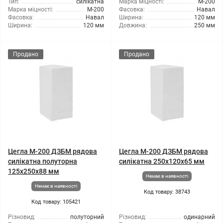
Тип:
силікатна
Марка міцності:
М-200
Марка міцності:
М-200
Фасовка:
Навал
Фасовка:
Навал
Ширина:
120 мм
Ширина:
120 мм
Довжина:
250 мм
Продано
Продано
Цегла М-200 ДЗБМ рядова
Цегла М-200 ДЗБМ рядова
силікатна полуторна
силікатна 250х120х65 мм
125х250х88 мм
Немає в наявності
Немає в наявності
Код товару: 38743
Код товару: 105421
Різновид:
полуторний
Різновид:
одинарний