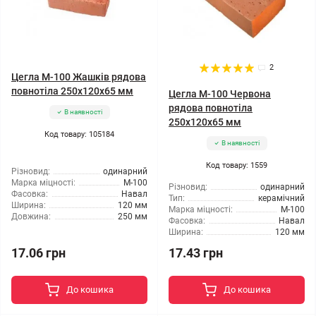
2
Цегла М-100 Жашків рядова
повнотіла 250х120х65 мм
Цегла М-100 Червона
рядова повнотіла
В наявності
250х120х65 мм
Код товару: 105184
В наявності
Код товару: 1559
Різновид:
одинарний
Марка міцності:
М-100
Різновид:
одинарний
Фасовка:
Навал
Тип:
керамічний
Ширина:
120 мм
Марка міцності:
М-100
Довжина:
250 мм
Фасовка:
Навал
Ширина:
120 мм
17.06 грн
17.43 грн
До кошика
До кошика