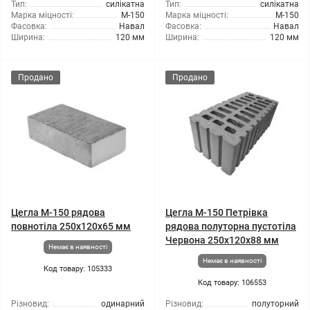
Тип:
силікатна
Тип:
силікатна
Марка міцності:
М-150
Марка міцності:
М-150
Фасовка:
Навал
Фасовка:
Навал
Ширина:
120 мм
Ширина:
120 мм
Продано
Продано
Цегла М-150 рядова
Цегла М-150 Петрівка
повнотіла 250х120х65 мм
рядова полуторна пустотіла
Червона 250х120х88 мм
Немає в наявності
Немає в наявності
Код товару: 105333
Код товару: 106553
Різновид:
одинарний
Різновид:
полуторний