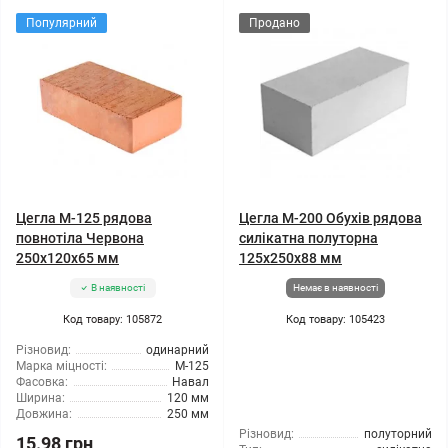
Популярний
Продано
Цегла М-125 рядова
Цегла М-200 Обухів рядова
повнотіла Червона
силікатна полуторна
250х120х65 мм
125х250х88 мм
В наявності
Немає в наявності
Код товару: 105872
Код товару: 105423
Різновид:
одинарний
Марка міцності:
М-125
Фасовка:
Навал
Ширина:
120 мм
Довжина:
250 мм
Різновид:
полуторний
15.98 грн