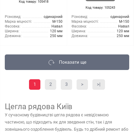
Код товару: 105418
Код товару: 105243
Різновид:
одинарний
Різновид:
одинарний
Марка міцності:
М-150
Марка міцності:
М-150
Фасовка:
Навал
Фасовка:
Навал
Ширина:
120 мм
Ширина:
120 мм
Довжина:
250 мм
Довжина:
250 мм
Показати ще
1
2
3
>
>|
Цегла рядова Київ
У сучасному будівництві цегла рядова є невід'ємною
частиною, що підходить як для зведення стін, так і для
зовнішнього оздоблення будівель. Будь то дрібний ремонт або