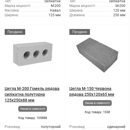
Тип:
силікатна
Тип:
силікатна
Марка міцності:
М-200
Марка міцності:
М-200
Фасовка:
Навал
Ширина:
120 мм
Ширина:
125 мм
Довжина:
250 мм
Продано
Продано
Цегла М-200 Гомель рядова
Цегла М-150 Червона
силікатна полуторна
рядова 250х120х65 мм
125х250х88 мм
Немає в наявності
Немає в наявності
Код товару: 1558
Код товару: 105888
Різновид:
полуторний
Різновид:
одинарний