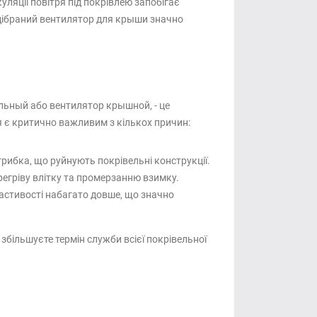
уляції повітря під покрівлею запобігає
ідібраний вентилятор для крыши значно
льный або вентилятор крышной, - це
ня є критично важливим з кількох причин:
рибка, що руйнують покрівельні конструкції.
егріву влітку та промерзанню взимку.
ластивості набагато довше, що значно
більшуєте термін служби всієї покрівельної