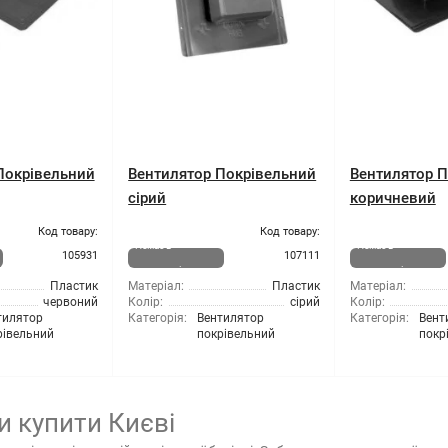
Покрівельний
Вентилятор Покрівельний
Вентилятор П
сірий
коричневий
Код товару:
Код товару:
Немає в
Немає в
105931
107111
наявності
наявності
Пластик
Матеріал:
Пластик
Матеріал:
червоний
Колір:
сірий
Колір:
тилятор
Категорія:
Вентилятор
Категорія:
Вент
рівельний
покрівельний
покр
и купити Києві