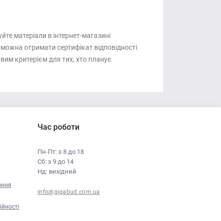
йте матеріали в інтернет-магазині
 можна отримати сертифікат відповідності
вим критерієм для тих, хто планує
Час роботи
Пн-Пт: з 8 до 18
Сб: з 9 до 14
Нд: вихідний
ення
info@gigabud.com.ua
ійності