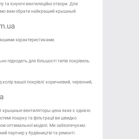
у та існуючі вентиляційні отвори. Для
можемо вам обрати найкращий крышный
om.ua
 іншими характеристиками.
ьно підходять для більшості типів покрівель.
 колір вашої покрівлі: коричневий, червоний,
ua
нт крышные вентиляторы цена яких є однією
стемі пошуку та фільтрації ви швидко
ром оптимальної моделі. Ми забезпечуємо
ий партнер у будівництві та ремонті.