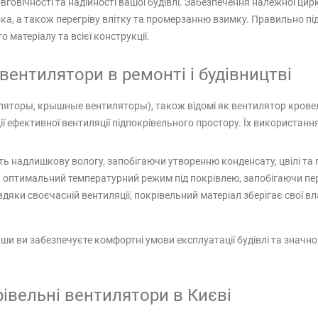
говічності та надійності вашої будівлі. Забезпечення належної цирк
бка, а також перегріву влітку та промерзанню взимку. Правильно п
 матеріалу та всієї конструкції.
вентилятори в ремонті і будівництві
ляторы, крышные вентиляторы), також відомі як вентилятор крове
ції ефективної вентиляції підпокрівельного простору. Їх використан
 надлишкову вологу, запобігаючи утворенню конденсату, цвілі та г
оптимальний температурний режим під покрівлею, запобігаючи пер
дяки своєчасній вентиляції, покрівельний матеріал зберігає свої в
 ви забезпечуєте комфортні умови експлуатації будівлі та значно з
івельні вентилятори в Києві