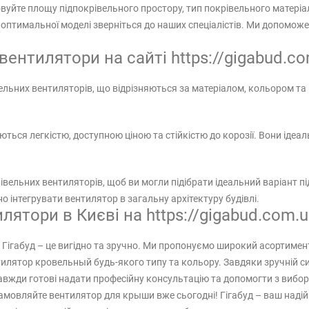
уйте площу підпокрівельного простору, тип покрівельного матеріал
у оптимальної моделі зверніться до наших спеціалістів. Ми допо
вентилятори на сайті https://gigabud.c
льних вентиляторів, що відрізняються за матеріалом, кольором та
ться легкістю, доступною ціною та стійкістю до корозії. Вони ідеал
ельних вентиляторів, щоб ви могли підібрати ідеальний варіант під
но інтегрувати вентилятор в загальну архітектуру будівлі.
лятори в Києві на https://gigabud.com.
 Гігабуд – це вигідно та зручно. Ми пропонуємо широкий асортиме
тилятор кровельный будь-якого типу та кольору. Завдяки зручній си
авжди готові надати професійну консультацію та допомогти з вибо
Замовляйте вентилятор для крыши вже сьогодні! Гігабуд – ваш надійн