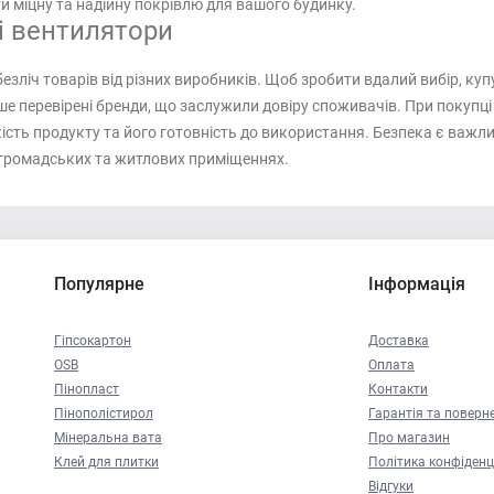
и міцну та надійну покрівлю для вашого будинку.
і вентилятори
зліч товарів від різних виробників. Щоб зробити вдалий вибір, купу
ше перевірені бренди, що заслужили довіру споживачів. При покупці
сть продукту та його готовність до використання. Безпека є важли
 громадських та житлових приміщеннях.
Популярне
Інформація
Гіпсокартон
Доставка
OSB
Оплата
Пінопласт
Контакти
Пінополістирол
Гарантія та поверн
Мінеральна вата
Про магазин
Клей для плитки
Політика конфіденц
Відгуки