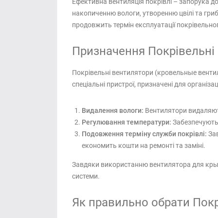
Ефективна вентиляція покрівлі – запорука дов
накопиченню вологи, утворенню цвілі та гри
продовжить термін експлуатації покрівельного
Призначення Покрівельні 
Покрівельні вентилятори (кровельные венти
спеціальні пристрої, призначені для організа
Видалення вологи:
Вентилятори видаляють
Регулювання температури:
Забезпечують 
Подовження терміну служби покрівлі:
Зав
економить кошти на ремонті та заміні.
Завдяки використанню вентилятора для крыши
системи.
Як правильно обрати Покр