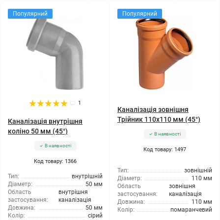
Популярний
Популярний
1
Каналізація зовнішня
Трійник 110x110 мм (45°)
Каналізація внутрішня
коліно 50 мм (45°)
В наявності
В наявності
Код товару: 1497
Код товару: 1366
Тип:
зовнішній
Тип:
внутрішній
Діаметр:
110 мм
Діаметр:
50 мм
Область
зовнішня
Область
внутрішня
застосування:
каналізація
застосування:
каналізація
Довжина:
110 мм
Довжина:
50 мм
Колір:
помаранчевий
Колір:
сірий