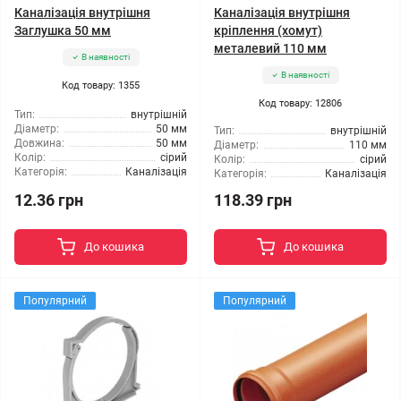
Каналізація внутрішня
Каналізація внутрішня
Заглушка 50 мм
кріплення (хомут)
металевий 110 мм
В наявності
В наявності
Код товару: 1355
Код товару: 12806
Тип:
внутрішній
Діаметр:
50 мм
Тип:
внутрішній
Довжина:
50 мм
Діаметр:
110 мм
Колір:
сірий
Колір:
сірий
Категорія:
Каналізація
Категорія:
Каналізація
12.36 грн
118.39 грн
До кошика
До кошика
Популярний
Популярний