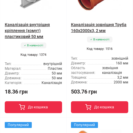
Каналізація внутрішня
Каналізація зовнішня Труба
кріплення (хомут)
160x2000x3, 2 мм
пластиковий 50 мм
В наявності
В наявності
Код товару: 1516
Код товару: 1374
Тип:
зовнішній
Діаметр:
160 мм
Тип:
внутрішній
Область
зовнішня
Матеріал:
Пластик
застосування:
каналізація
Діаметр:
50 мм
Товщина:
3,2 мм
Довжина:
50 мм
Довжина:
2000 мм
Категорія:
Каналізація
18.36 грн
503.76 грн
До кошика
До кошика
Популярний
Популярний