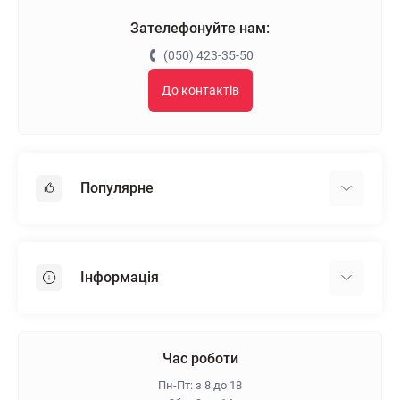
Зателефонуйте нам:
(050) 423-35-50
До контактів
Популярне
Гіпсокартон
OSB
Інформація
Пінопласт
Пінополістирол
Доставка
Мінеральна вата
Оплата
Час роботи
Клей для плитки
Контакти
Пн-Пт: з 8 до 18