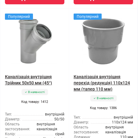
Популярний
Популярний
Каналізація внутрішня
Каналізація внутрішня
Трійник 50x50 мм (45°)
перехід (редукція) 110x124
мм (тапер 110 мм)
В наявності
В наявності
Код товару: 1412
Код товару: 1386
Тип:
внутрішній
Тип:
внутрішній
Діаметр:
50/50
Діаметр:
110x124 мм
Область
внутрішня
Область
внутрішня
застосування:
каналізація
застосування:
каналізація
Колір:
сірий
Довжина:
110 мм