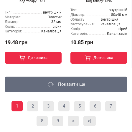
Код товару: 14611
Код товару: 1395
Тип:
внутрішній
Тип:
внутрішній
Діаметр:
50x40 мм
Матеріал:
Пластик
Область
внутрішня
Діаметр:
32 мм
застосування:
каналізація
Колір:
сірий
Колір:
сірий
Категорія:
Каналізація
Категорія:
Каналізація
19.48 грн
10.85 грн
До кошика
До кошика
Показати ще
1
2
3
4
5
6
7
8
9
>
>|