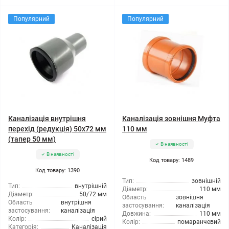
Популярний
Популярний
Каналізація внутрішня
Каналізація зовнішня Муфта
перехід (редукція) 50x72 мм
110 мм
(тапер 50 мм)
В наявності
В наявності
Код товару: 1489
Код товару: 1390
Тип:
зовнішній
Тип:
внутрішній
Діаметр:
110 мм
Діаметр:
50/72 мм
Область
зовнішня
Область
внутрішня
застосування:
каналізація
застосування:
каналізація
Довжина:
110 мм
Колір:
сірий
Колір:
помаранчевий
Категорія:
Каналізація